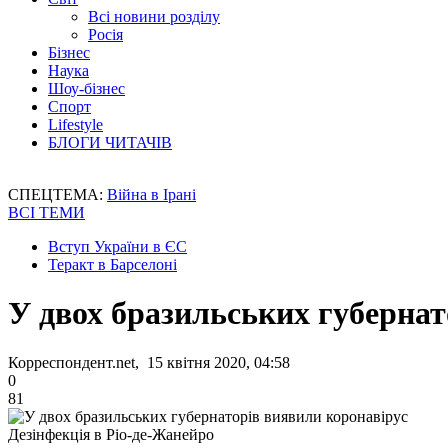
Всі новини розділу
Росія
Бізнес
Наука
Шоу-бізнес
Спорт
Lifestyle
БЛОГИ ЧИТАЧІВ
СПЕЦТЕМА:
Війна в Ірані
ВСІ ТЕМИ
Вступ України в ЄС
Теракт в Барселоні
У двох бразильських губернат
Корреспондент.net, 15 квітня 2020, 04:58
0
81
Дезінфекція в Ріо-де-Жанейро