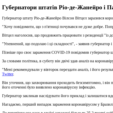
Губернатори штатів Ріо-де-Жанейро і П
Губернатор штату Ріо-де-Жанейро Вілсон Вітцел заразився коро
"Хочу повідомити, що з п'ятниці почувався не дуже добре. Поп
Вітцел наголосив, що продовжить працювати з резиденції "із д
"Упевнений, що подолаю і ці складності", - заявив губернатор 
Пізніше про своє зараження COVID-19 повідомив губернатор ш
За словами політика, в суботу він двічі здав аналіз на коронав
"Мені рекомендували у вівторок перездати аналіз, і його резул
Twitter
.
Він уточнив, що захворювання проходить безсимптомно, і він по
його оточенні було виявлено коронавірусну інфекцію.
Губернатор закликав наслідувати його приклад і залишатися вд
Нагадаємо, перший випадок зараження коронавірусом у Бразилі
До теперішнього часу в країні заражені більш як 25,2 тисячі осі