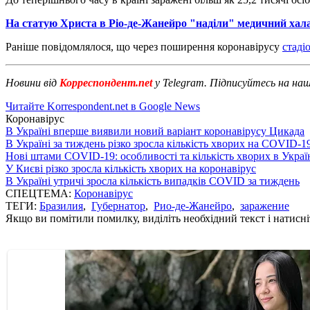
На статую Христа в Ріо-де-Жанейро "наділи" медичний хал
Раніше повідомлялося, що через поширення коронавірусу
стаді
Новини від
Корреспондент.net
у Telegram. Підписуйтесь на на
Читайте Korrespondent.net в Google News
Коронавірус
В Україні вперше виявили новий варіант коронавірусу Цикада
В Україні за тиждень різко зросла кількість хворих на COVID-1
Нові штами COVID-19: особливості та кількість хворих в Украї
У Києві різко зросла кількість хворих на коронавірус
В Україні утричі зросла кількість випадків COVID за тиждень
СПЕЦТЕМА:
Коронавірус
ТЕГИ:
Бразилия
,
Губернатор
,
Рио-де-Жанейро
,
заражение
Якщо ви помітили помилку, виділіть необхідний текст і натисніт