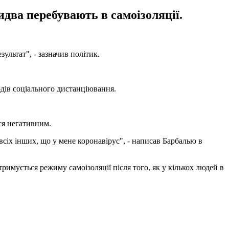
два перебувають в самоізоляції.
ультат", - зазначив політик.
одів соціального дистанціювання.
вся негативним.
всіх інших, що у мене коронавірус", - написав Барбалью в
римується режиму самоізоляції після того, як у кількох людей в