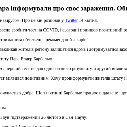
ара інформували про своє зараження. Оби
навірусом. Про це він розповів у
Twitter
14 квітня.
росив зробити тест на COVID, і сьогодні прийшов позитивний рез
отриманням обмежень і рекомендацій лікарів".
і закликав жителів регіону залишатися вдома і дотримуватися зах
тату Пара Елдер Барбалью.
ірус: перший тест не дав однозначного результату, а другий вияви
ьтат виявився позитивним. Хочу проінформувати жителів штату і 
чувається добре. Ще з п'ятниці Барбалью працює віддалено і дот
ома.
ї був підтверджений 26 лютого в Сан-Паулу.
б, понад 1,5 тисячі померли.