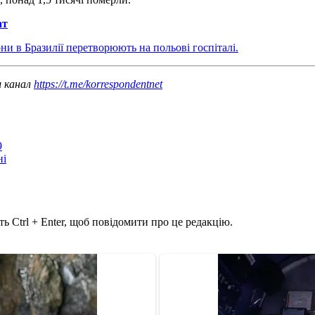
ат
они в Бразилії перетворюють на польові госпіталі.
ш канал
https://t.me/korrespondentnet
9
ні
ь Ctrl + Enter, щоб повідомити про це редакцію.