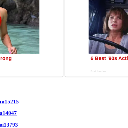
ни
15215
а
14047
ві
13793