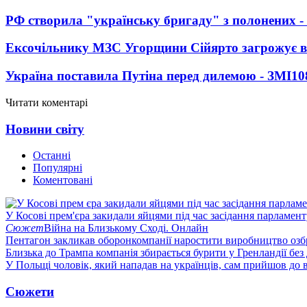
РФ створила "українську бригаду" з полонених -
Ексочільнику МЗС Угорщини Сійярто загрожує в
Україна поставила Путіна перед дилемою - ЗМІ
10
Читати коментарі
Новини світу
Останні
Популярні
Коментовані
У Косові прем'єра закидали яйцями під час засідання парламент
Сюжет
Війна на Близькому Сході. Онлайн
Пентагон закликав оборонкомпанії наростити виробництво озб
Близька до Трампа компанія збирається бурити у Гренландії без
У Польщі чоловік, який нападав на українців, сам прийшов до в
Сюжети