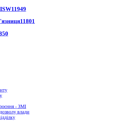
 ISW
11949
'язниця
11801
850
у
роєння - ЗМІ
 дозволу влади
ідділку