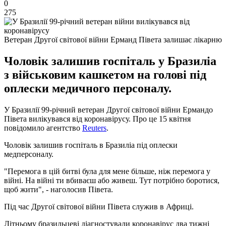
0
275
Ветеран Другої світової війни Ерманд Півета залишає лікарню
Чоловік залишив госпіталь у Бразиліа
з військовим кашкетом на голові під
оплески медичного персоналу.
У Бразилії 99-річний ветеран Другої світової війни Ермандо
Півета вилікувався від коронавірусу. Про це 15 квітня
повідомило агентство
Reuters
.
Чоловік залишив госпіталь в Бразиліа під оплески
медперсоналу.
"Перемога в цій битві була для мене більше, ніж перемога у
війні. На війні ти вбиваєш або живеш. Тут потрібно боротися,
щоб жити", - наголосив Півета.
Під час Другої світової війни Півета служив в Африці.
Літньому бразильцеві діагностували коронавірус два тижні