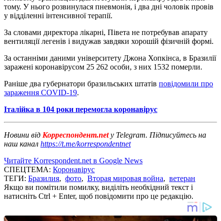
тому. У нього розвинулася пневмонія, і два дні чоловік провів
у відділенні інтенсивної терапії.
За словами директора лікарні, Півета не потребував апарату
вентиляції легенів і видужав завдяки хорошій фізичній формі.
За останніми даними університету Джона Хопкінса, в Бразилії
заражені коронавірусом 25 262 особи, з них 1532 померли.
Раніше два губернатори бразильських штатів
повідомили про
зараження COVID-19
.
Італійка в 104 роки перемогла коронавірус
Новини від
Корреспондент.net
у Telegram. Підписуйтесь на
наш канал
https://t.me/korrespondentnet
Читайте Korrespondent.net в Google News
СПЕЦТЕМА:
Коронавірус
ТЕГИ:
Бразилия
,
фото
,
Вторая мировая война
,
ветеран
Якщо ви помітили помилку, виділіть необхідний текст і
натисніть Ctrl + Enter, щоб повідомити про це редакцію.