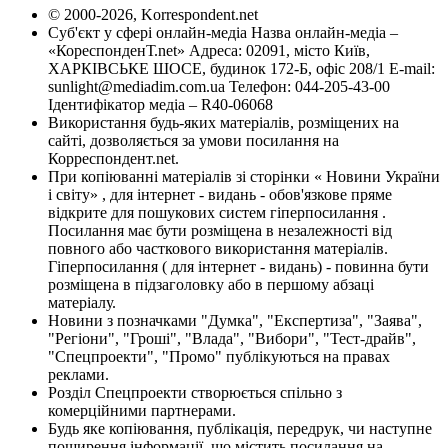
© 2000-2026, Korrespondent.net
Суб'єкт у сфері онлайн-медіа Назва онлайн-медіа –
«КореспонденТ.net» Адреса: 02091, місто Київ,
ХАРКІВСЬКЕ ШОСЕ, будинок 172-Б, офіс 208/1 E-mail:
sunlight@mediadim.com.ua
Телефон: 044-205-43-00
Ідентифікатор медіа – R40-06068
Використання будь-яких матеріалів, розміщених на
сайті, дозволяється за умови посилання на
Корреспондент.net.
При копіюванні матеріалів зі сторінки « Новини України
і світу» , для інтернет - видань - обов'язкове пряме
відкрите для пошукових систем гіперпосилання .
Посилання має бути розміщена в незалежності від
повного або часткового використання матеріалів.
Гіперпосилання ( для інтернет - видань) - повинна бути
розміщена в підзаголовку або в першому абзаці
матеріалу.
Новини з позначками "Думка", "Експертиза", "Заява",
"Регіони", "Гроші", "Влада", "Вибори", "Тест-драйв",
"Спецпроекти", "Промо" публікуються на правах
реклами.
Розділ Спецпроекти створюється спільно з
комерційними партнерами.
Будь яке копіювання, публікація, передрук, чи наступне
поширення інформації, що містить посилання на