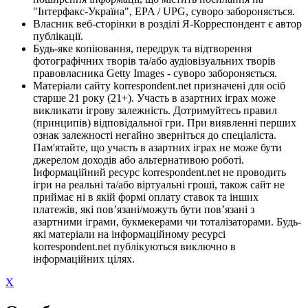
"Інтерфакс-Україна", EPA / UPG, суворо забороняється.
Власник веб-сторінки в розділі Я-Корреспондент є автор
публікації.
Будь-яке копіювання, передрук та відтворення
фотографічних творів та/або аудіовізуальних творів
правовласника Getty Images - суворо забороняється.
Матеріали сайту korrespondent.net призначені для осіб
старше 21 року (21+). Участь в азартних іграх може
викликати ігрову залежність. Дотримуйтесь правил
(принципів) відповідальної гри. При виявленні перших
ознак залежності негайно зверніться до спеціаліста.
Пам'ятайте, що участь в азартних іграх не може бути
джерелом доходів або альтернативою роботі.
Інформаційний ресурс korrespondent.net не проводить
ігри на реальні та/або віртуальні гроші, також сайт не
приймає ні в якій формі оплату ставок та інших
платежів, які пов’язані/можуть бути пов’язані з
азартними іграми, букмекерами чи тоталізаторами. Будь-
які матеріали на інформаційному ресурсі
korrespondent.net публікуються виключно в
інформаційних цілях.
X