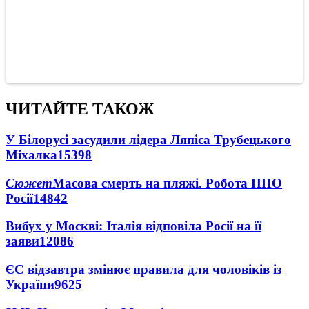
ЧИТАЙТЕ ТАКОЖ
У Білорусі засудили лідера Ляпіса Трубецького
Міхалка
15398
Сюжет
Масова смерть на пляжі. Робота ППО
Росії
14842
Вибух у Москві: Італія відповіла Росії на її
заяви
12086
ЄС відзавтра змінює правила для чоловіків із
України
9625