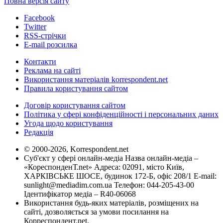
Повна версія сайту
Facebook
Twitter
RSS-стрічки
E-mail розсилка
Контакти
Реклама на сайті
Використання матеріалів korrespondent.net
Правила користування сайтом
Договір користування сайтом
Політика у сфері конфіденційності і персональних даних
Угода щодо користування
Редакція
© 2000-2026, Korrespondent.net
Суб'єкт у сфері онлайн-медіа Назва онлайн-медіа –
«КореспонденТ.net» Адреса: 02091, місто Київ,
ХАРКІВСЬКЕ ШОСЕ, будинок 172-Б, офіс 208/1 E-mail:
sunlight@mediadim.com.ua
Телефон: 044-205-43-00
Ідентифікатор медіа – R40-06068
Використання будь-яких матеріалів, розміщених на
сайті, дозволяється за умови посилання на
Корреспондент.net.