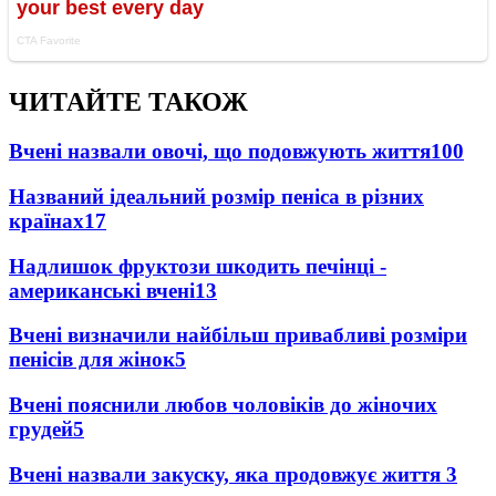
ЧИТАЙТЕ ТАКОЖ
Вчені назвали овочі, що подовжують життя
100
Названий ідеальний розмір пеніса в різних
країнах
17
Надлишок фруктози шкодить печінці -
американські вчені
13
Вчені визначили найбільш привабливі розміри
пенісів для жінок
5
Вчені пояснили любов чоловіків до жіночих
грудей
5
Вчені назвали закуску, яка продовжує життя
3