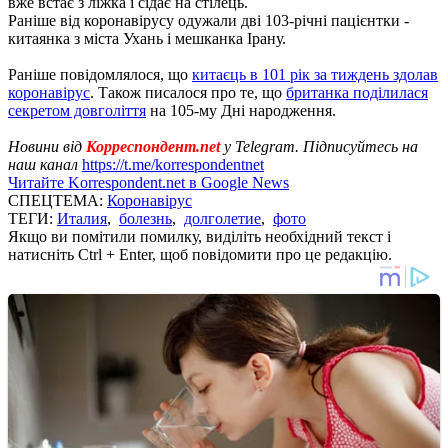
вже встає з ліжка і сідає на стілець.
Раніше від коронавірусу одужали дві 103-річні пацієнтки -
китаянка з міста Ухань і мешканка Ірану.
Раніше повідомлялося, що
китаєць в 101 рік за тиждень здолав
коронавірус
. Також писалося про те, що
британка поділилася
секретом довголіття
на 105-му Дні народження.
Новини від
Корреспондент.net
у Telegram. Підписуйтесь на
наш канал
https://t.me/korrespondentnet
Читайте Korrespondent.net в Google News
СПЕЦТЕМА:
Коронавірус
ТЕГИ:
Италия
,
болезнь
,
долголетие
,
фото
Якщо ви помітили помилку, виділіть необхідний текст і
натисніть Ctrl + Enter, щоб повідомити про це редакцію.