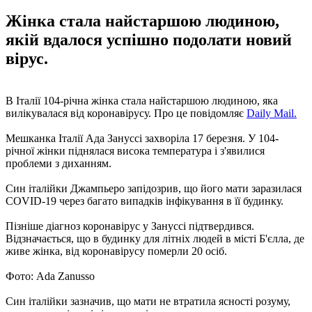
Жінка стала найстаршою людиною,
якій вдалося успішно подолати новий
вірус.
В Італії 104-річна жінка стала найстаршою людиною, яка
вилікувалася від коронавірусу. Про це повідомляє
Daily Mail.
Мешканка Італії Ада Зануссі захворіла 17 березня. У 104-
річної жінки піднялася висока температура і з'явилися
проблеми з диханням.
Син італійки Джампьеро запідозрив, що його мати заразилася
COVID-19 через багато випадків інфікування в її будинку.
Пізніше діагноз коронавірус у Зануссі підтвердився.
Відзначається, що в будинку для літніх людей в місті Б'єллa, де
живе жінка, від коронавірусу померли 20 осіб.
Фото: Ada Zanusso
Син італійки зазначив, що мати не втратила ясності розуму,