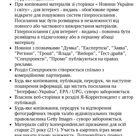
При копіюванні матеріалів зі сторінки « Новини України
і світу» , для інтернет - видань - обов'язкове пряме
відкрите для пошукових систем гіперпосилання .
Посилання має бути розміщена в незалежності від
повного або часткового використання матеріалів.
Гіперпосилання ( для інтернет - видань) - повинна бути
розміщена в підзаголовку або в першому абзаці
матеріалу.
Новини з позначками "Думка", "Експертиза", "Заява",
"Регіони", "Гроші", "Влада", "Вибори", "Тест-драйв",
"Спецпроекти", "Промо" публікуються на правах
реклами.
Розділ Спецпроекти створюється спільно з
комерційними партнерами.
Будь яке копіювання, публікація, передрук, чи наступне
поширення інформації, що містить посилання на
"Інтерфакс-Україна", EPA / UPG, суворо забороняється.
Власник веб-сторінки в розділі Я-Корреспондент є автор
публікації.
Будь-яке копіювання, передрук та відтворення
фотографічних творів та/або аудіовізуальних творів
правовласника Getty Images - суворо забороняється.
Матеріали сайту korrespondent.net призначені для осіб
старше 21 року (21+). Участь в азартних іграх може
викликати ігрову залежність. Дотримуйтесь правил