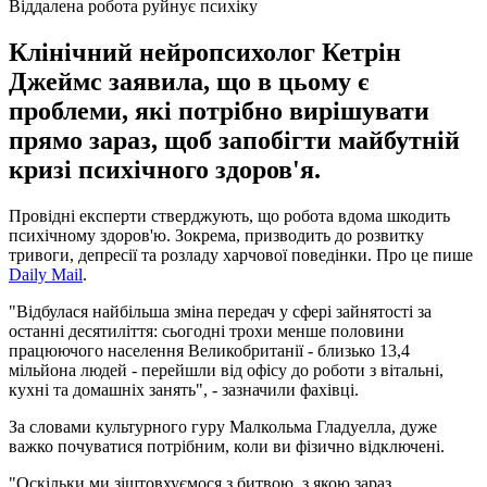
Віддалена робота руйнує психіку
Клінічний нейропсихолог Кетрін
Джеймс заявила, що в цьому є
проблеми, які потрібно вирішувати
прямо зараз, щоб запобігти майбутній
кризі психічного здоров'я.
Провідні експерти стверджують, що робота вдома шкодить
психічному здоров'ю. Зокрема, призводить до розвитку
тривоги, депресії та розладу харчової поведінки. Про це пише
Daily Mail
.
"Відбулася найбільша зміна передач у сфері зайнятості за
останні десятиліття: сьогодні трохи менше половини
працюючого населення Великобританії - близько 13,4
мільйона людей - перейшли від офісу до роботи з вітальні,
кухні та домашніх занять", - зазначили фахівці.
За словами культурного гуру Малкольма Гладуелла, дуже
важко почуватися потрібним, коли ви фізично відключені.
"Оскільки ми зіштовхуємося з битвою, з якою зараз