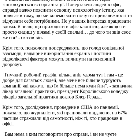
зіштовхуються всі організації. Повертаючи людей в офіс,
справді важко пояснити основну психологічну істину, яка
полягає в тому, що ми хочемо мати почуття приналежності та
відчувати себе потрібними. Не у ваших інтересах працювати
вдома. Я знаю, що приходити в офіс клопітно, але якщо ти
просто сидиш у піжамі у своїй спальні… до чого ти звів своє
життя? - сказав він.
Крім того, психологи попереджають, що голод соціальної
взаємодії, надмірне використання екранів і постійні
відволікаючі фактори можуть вплинути на психічний
добробут.
"Гнучкий робочий графік, кілька днів удома тут і там - це
добре для багатьох людей, але мене все більше турбують
компанії, які кажуть, що їм більше нема куди йти", - зазначила
лікар загальної практики, президент Королівського коледжу
лікарів загальної практики доктор Клер Герада.
Крім того, дослідження, проведене в США до пандемії,
показало, що журналісти, які працювали віддалено, на 67%
частіше страждали від самотності, ніж ті, хто працював в
офісі.
"Вам нема з ким поговорити про справи, і ви не чуєте