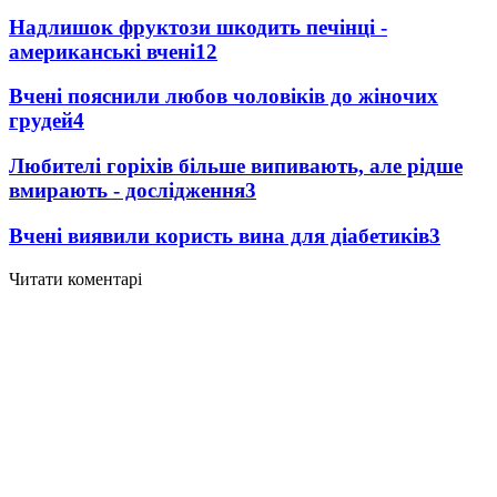
Надлишок фруктози шкодить печінці -
американські вчені
12
Вчені пояснили любов чоловіків до жіночих
грудей
4
Любителі горіхів більше випивають, але рідше
вмирають - дослідження
3
Вчені виявили користь вина для діабетиків
3
Читати коментарі