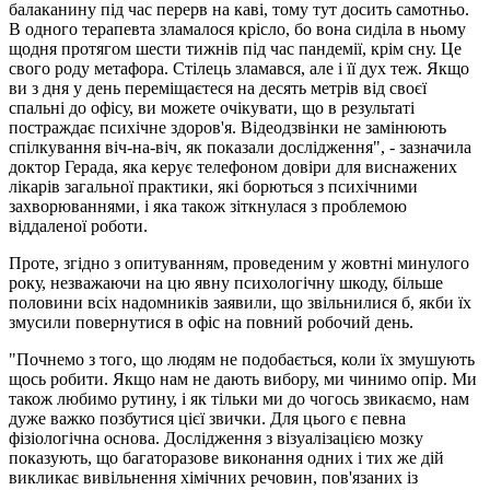
балаканину під час перерв на каві, тому тут досить самотньо.
В одного терапевта зламалося крісло, бо вона сиділа в ньому
щодня протягом шести тижнів під час пандемії, крім сну. Це
свого роду метафора. Стілець зламався, але і її дух теж. Якщо
ви з дня у день переміщаєтеся на десять метрів від своєї
спальні до офісу, ви можете очікувати, що в результаті
постраждає психічне здоров'я. Відеодзвінки не замінюють
спілкування віч-на-віч, як показали дослідження", - зазначила
доктор Герада, яка керує телефоном довіри для виснажених
лікарів загальної практики, які борються з психічними
захворюваннями, і яка також зіткнулася з проблемою
віддаленої роботи.
Проте, згідно з опитуванням, проведеним у жовтні минулого
року, незважаючи на цю явну психологічну шкоду, більше
половини всіх надомників заявили, що звільнилися б, якби їх
змусили повернутися в офіс на повний робочий день.
"Почнемо з того, що людям не подобається, коли їх змушують
щось робити. Якщо нам не дають вибору, ми чинимо опір. Ми
також любимо рутину, і як тільки ми до чогось звикаємо, нам
дуже важко позбутися цієї звички. Для цього є певна
фізіологічна основа. Дослідження з візуалізацією мозку
показують, що багаторазове виконання одних і тих же дій
викликає вивільнення хімічних речовин, пов'язаних із