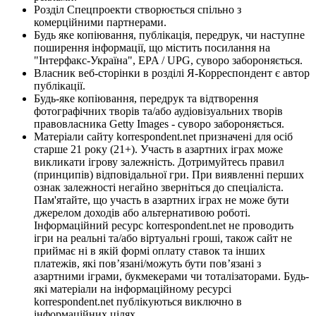
Розділ Спецпроекти створюється спільно з
комерційними партнерами.
Будь яке копіювання, публікація, передрук, чи наступне
поширення інформації, що містить посилання на
"Інтерфакс-Україна", EPA / UPG, суворо забороняється.
Власник веб-сторінки в розділі Я-Корреспондент є автор
публікації.
Будь-яке копіювання, передрук та відтворення
фотографічних творів та/або аудіовізуальних творів
правовласника Getty Images - суворо забороняється.
Матеріали сайту korrespondent.net призначені для осіб
старше 21 року (21+). Участь в азартних іграх може
викликати ігрову залежність. Дотримуйтесь правил
(принципів) відповідальної гри. При виявленні перших
ознак залежності негайно зверніться до спеціаліста.
Пам'ятайте, що участь в азартних іграх не може бути
джерелом доходів або альтернативою роботі.
Інформаційний ресурс korrespondent.net не проводить
ігри на реальні та/або віртуальні гроші, також сайт не
приймає ні в якій формі оплату ставок та інших
платежів, які пов’язані/можуть бути пов’язані з
азартними іграми, букмекерами чи тоталізаторами. Будь-
які матеріали на інформаційному ресурсі
korrespondent.net публікуються виключно в
інформаційних цілях.