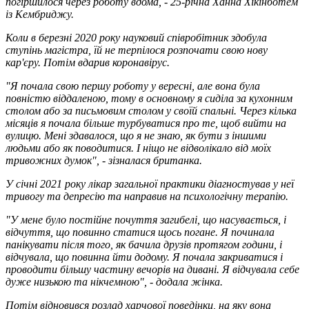
погіршилося через роботу вдома, - 25-річна Ханна Хікінботем
із Кембриджу.
Коли в березні 2020 року науковий співробітник здобула
ступінь магістра, їй не терпілося розпочати свою нову
кар'єру. Потім вдарив коронавірус.
"Я почала свою першу роботу у вересні, але вона була
повністю віддаленою, тому в основному я сиділа за кухонним
столом або за письмовим столом у своїй спальні. Через кілька
місяців я почала більше турбуватися про те, щоб вийти на
вулицю. Мені здавалося, що я не знаю, як бути з іншими
людьми або як поводитися. І ніщо не відволікало від моїх
тривожних думок", - зізналася британка.
У січні 2021 року лікар загальної практики діагностував у неї
тривогу та депресію та направив на психологічну терапію.
"У мене було постійне почуття загибелі, що насувається, і
відчуття, що повинно статися щось погане. Я починала
панікувати після того, як бачила друзів протягом години, і
відчувала, що повинна йти додому. Я почала закриватися і
проводити більшу частину вечорів на дивані. Я відчувала себе
дуже низькою та нікчемною", - додала жінка.
Потім відновився розлад харчової поведінки, на яку вона