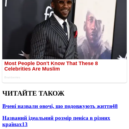
ЧИТАЙТЕ ТАКОЖ
Вчені назвали овочі, що подовжують життя
48
Названий ідеальний розмір пеніса в різних
країнах
13