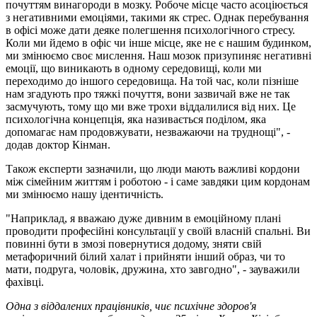
почуттям винагороди в мозку. Робоче місце часто асоціюється
з негативними емоціями, такими як стрес. Однак перебування
в офісі може дати деяке полегшення психологічного стресу.
Коли ми йдемо в офіс чи інше місце, яке не є нашим будинком,
ми змінюємо своє мислення. Наш мозок призупиняє негативні
емоції, що виникають в одному середовищі, коли ми
переходимо до іншого середовища. На той час, коли пізніше
нам згадують про тяжкі почуття, вони зазвичай вже не так
засмучують, тому що ми вже трохи віддалилися від них. Це
психологічна концепція, яка називається поділом, яка
допомагає нам продовжувати, незважаючи на труднощі", -
додав доктор Кінман.
Також експерти зазначили, що люди мають важливі кордони
між сімейним життям і роботою - і саме завдяки цим кордонам
ми змінюємо нашу ідентичність.
"Наприклад, я вважаю дуже дивним в емоційному плані
проводити професійні консультації у своїй власній спальні. Ви
повинні бути в змозі повернутися додому, зняти свій
метафоричний білий халат і прийняти інший образ, чи то
мати, подруга, чоловік, дружина, хто завгодно", - зауважили
фахівці.
Одна з віддалених працівників, чиє психічне здоров'я