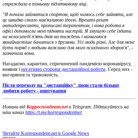
страждала в пізньому підлітковому віці.
"Я почала займатися спортом, щоб чимось себе зайняти, але
це швидко стало нав'язливою ідеєю. Врешті-решт
антидепресанти, прописані терапевтом, і нова робота в
офісі допомогли мені підняти настрій. Я змушую себе їздити
на велосипеді п'ять днів на тиждень і намагаюся
якнайчастіше бачитися з друзями. Усі люди різні. Але для мене
бути поряд з людьми важливо для мого психічного здоров'я", -
зазначила вона.
Нагадаємо, карантин, спричинений пандемією коронавірусу,
виявив і
негативні сторони дистанційної роботи
. Серед них -
вигоряння та тривожність.
Після переходу на "дистанційку" люди стали більше
любити роботу - опитування
Новини від
Корреспондент.net
в Telegram. Підписуйтесь на
наш канал
https://t.me/korrespondentnet
Читайте Korrespondent.net в Google News