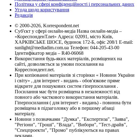
Політика у сфері конфіденційності і персональних даних
Угода щодо користування
Редакція
© 2000-2026, Korrespondent.net
Суб'єкт у сфері онлайн-медіа Назва онлайн-медіа –
«КореспонденТ.net» Адреса: 02091, місто Київ,
ХАРКІВСЬКЕ ШОСЕ, будинок 172-Б, офіс 208/1 E-mail:
sunlight@mediadim.com.ua
Телефон: 044-205-43-00
Ідентифікатор медіа – R40-06068
Використання будь-яких матеріалів, розміщених на
сайті, дозволяється за умови посилання на
Корреспондент.net.
При копіюванні матеріалів зі сторінки « Новини України
і світу» , для інтернет - видань - обов'язкове пряме
відкрите для пошукових систем гіперпосилання .
Посилання має бути розміщена в незалежності від
повного або часткового використання матеріалів.
Гіперпосилання ( для інтернет - видань) - повинна бути
розміщена в підзаголовку або в першому абзаці
матеріалу.
Новини з позначками "Думка", "Експертиза", "Заява",
"Регіони", "Гроші", "Влада", "Вибори", "Тест-драйв",
"Спецпроекти", "Промо" публікуються на правах
реклами.