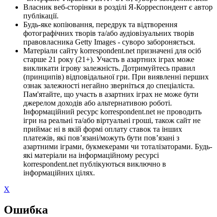
Власник веб-сторінки в розділі Я-Корреспондент є автор
публікації.
Будь-яке копіювання, передрук та відтворення
фотографічних творів та/або аудіовізуальних творів
правовласника Getty Images - суворо забороняється.
Матеріали сайту korrespondent.net призначені для осіб
старше 21 року (21+). Участь в азартних іграх може
викликати ігрову залежність. Дотримуйтесь правил
(принципів) відповідальної гри. При виявленні перших
ознак залежності негайно зверніться до спеціаліста.
Пам'ятайте, що участь в азартних іграх не може бути
джерелом доходів або альтернативою роботі.
Інформаційний ресурс korrespondent.net не проводить
ігри на реальні та/або віртуальні гроші, також сайт не
приймає ні в якій формі оплату ставок та інших
платежів, які пов’язані/можуть бути пов’язані з
азартними іграми, букмекерами чи тоталізаторами. Будь-
які матеріали на інформаційному ресурсі
korrespondent.net публікуються виключно в
інформаційних цілях.
X
Ошибка