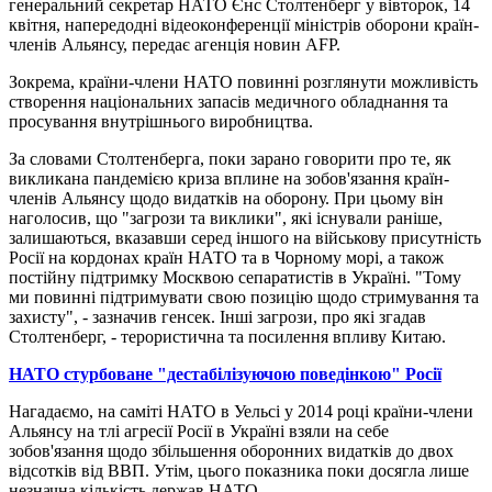
генеральний секретар НАТО Єнс Столтенберг у вівторок, 14
квітня, напередодні відеоконференції міністрів оборони країн-
членів Альянсу, передає агенція новин AFP.
Зокрема, країни-члени НАТО повинні розглянути можливість
створення національних запасів медичного обладнання та
просування внутрішнього виробництва.
За словами Столтенберга, поки зарано говорити про те, як
викликана пандемією криза вплине на зобов'язання країн-
членів Альянсу щодо видатків на оборону. При цьому він
наголосив, що "загрози та виклики", які існували раніше,
залишаються, вказавши серед іншого на військову присутність
Росії на кордонах країн НАТО та в Чорному морі, а також
постійну підтримку Москвою сепаратистів в Україні. "Тому
ми повинні підтримувати свою позицію щодо стримування та
захисту", - зазначив генсек. Інші загрози, про які згадав
Столтенберг, - терористична та посилення впливу Китаю.
НАТО стурбоване "дестабілізуючою поведінкою" Росії
Нагадаємо, на саміті НАТО в Уельсі у 2014 році країни-члени
Альянсу на тлі агресії Росії в Україні взяли на себе
зобов'язання щодо збільшення оборонних видатків до двох
відсотків від ВВП. Утім, цього показника поки досягла лише
незначна кількість держав НАТО.