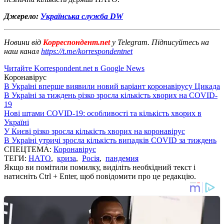
Джерело:
Українська служба DW
Новини від
Корреспондент.net
у Telegram. Підписуйтесь на
наш канал
https://t.me/korrespondentnet
Читайте Korrespondent.net в Google News
Коронавірус
В Україні вперше виявили новий варіант коронавірусу Цикада
В Україні за тиждень різко зросла кількість хворих на COVID-
19
Нові штами COVID-19: особливості та кількість хворих в
Україні
У Києві різко зросла кількість хворих на коронавірус
В Україні утричі зросла кількість випадків COVID за тиждень
СПЕЦТЕМА:
Коронавірус
ТЕГИ:
НАТО
,
криза
,
Росія
,
пандемия
Якщо ви помітили помилку, виділіть необхідний текст і
натисніть Ctrl + Enter, щоб повідомити про це редакцію.