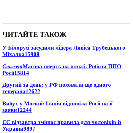
ЧИТАЙТЕ ТАКОЖ
У Білорусі засудили лідера Ляпіса Трубецького
Міхалка
15908
Сюжет
Масова смерть на пляжі. Робота ППО
Росії
15814
Другий за день: у РФ поховали ще одного
генерала
12622
Вибух у Москві: Італія відповіла Росії на її
заяви
12244
ЄС відзавтра змінює правила для чоловіків із
України
9897