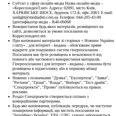
Суб'єкт у сфері онлайн-медіа Назва онлайн-медіа –
«КореспонденТ.net» Адреса: 02091, місто Київ,
ХАРКІВСЬКЕ ШОСЕ, будинок 172-Б, офіс 208/1 E-mail:
sunlight@mediadim.com.ua
Телефон: 044-205-43-00
Ідентифікатор медіа – R40-06068
Використання будь-яких матеріалів, розміщених на
сайті, дозволяється за умови посилання на
Корреспондент.net.
При копіюванні матеріалів зі сторінки « Новини України
і світу» , для інтернет - видань - обов'язкове пряме
відкрите для пошукових систем гіперпосилання .
Посилання має бути розміщена в незалежності від
повного або часткового використання матеріалів.
Гіперпосилання ( для інтернет - видань) - повинна бути
розміщена в підзаголовку або в першому абзаці
матеріалу.
Новини з позначками "Думка", "Експертиза", "Заява",
"Регіони", "Гроші", "Влада", "Вибори", "Тест-драйв",
"Спецпроекти", "Промо" публікуються на правах
реклами.
Розділ Спецпроекти створюється спільно з
комерційними партнерами.
Будь яке копіювання, публікація, передрук, чи наступне
поширення інформації, що містить посилання на
"Інтерфакс-Україна", EPA / UPG, суворо забороняється.