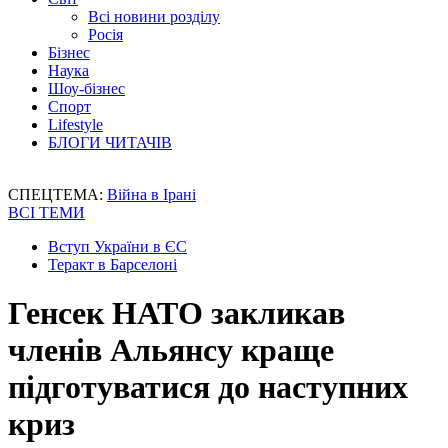
Всі новини розділу
Росія
Бізнес
Наука
Шоу-бізнес
Спорт
Lifestyle
БЛОГИ ЧИТАЧІВ
СПЕЦТЕМА:
Війна в Ірані
ВСІ ТЕМИ
Вступ України в ЄС
Теракт в Барселоні
Генсек НАТО закликав
членів Альянсу краще
підготуватися до наступних
криз