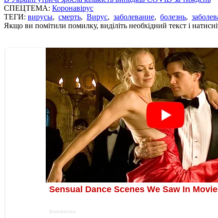
СПЕЦТЕМА:
Коронавірус
ТЕГИ:
вирусы
,
смерть
,
Вирус
,
заболевание
,
болезнь
,
заболев
Якщо ви помітили помилку, виділіть необхідний текст і натисніт