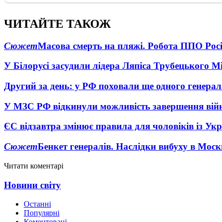
ЧИТАЙТЕ ТАКОЖ
Сюжет
Масова смерть на пляжі. Робота ППО Росі
У Білорусі засудили лідера Ляпіса Трубецького М
Другий за день: у РФ поховали ще одного генерал
У МЗС РФ відкинули можливість завершення вій
ЄС відзавтра змінює правила для чоловіків із Ук
Сюжет
Бенкет генералів. Наслідки вибуху в Моск
Читати коментарі
Новини світу
Останні
Популярні
Коментовані