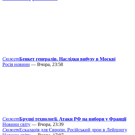
Сюжет
Бенкет генералів. Наслідки вибуху в Москві
Росія новини
— Вчора, 23:58
Сюжет
Брудні технології. Атаки РФ на вибори у Франції
Новини світу
— Вчора, 23:39
Сюжет
Ескалація для Європи. Російський дрон в Лейпцигу