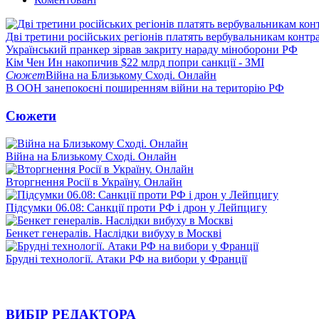
Дві третини російських регіонів платять вербувальникам контр
Український пранкер зірвав закриту нараду міноборони РФ
Кім Чен Ин накопичив $22 млрд попри санкції - ЗМІ
Сюжет
Війна на Близькому Сході. Онлайн
В ООН занепокоєні поширенням війни на територію РФ
Сюжети
Війна на Близькому Сході. Онлайн
Вторгнення Росії в Україну. Онлайн
Підсумки 06.08: Санкції проти РФ і дрон у Лейпцигу
Бенкет генералів. Наслідки вибуху в Москві
Брудні технології. Атаки РФ на вибори у Франції
ВИБІР РЕДАКТОРА