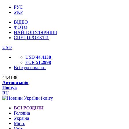
РУС
УКР
ВІДЕО
ФОТО
НАЙПОПУЛЯРНІШІ
СПЕЦПРОЕКТИ
USD
USD
44.4138
EUR
51.2998
Всі курси валют
44.4138
Авторизація
Пошук
RU
ВСІ РОЗДІЛИ
Головна
Україна
Місто
Світ