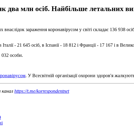
 як два млн осіб. Найбільше летальних ви
их внаслідок зараження коронавірусом у світі складає 136 938 ос
алії - 21 645 осіб, в Іспанії - 18 812 і Франції - 17 167 і в Велико
2 032 особи.
оронавірусом
. У Всесвітній організації охорони здоров'я жалкую
ш канал
https://t.me/korrespondentnet
9
ні