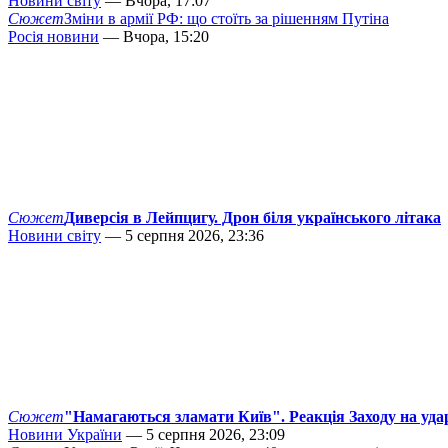
Новини світу
— Вчора, 17:07
Сюжет
Зміни в армії РФ: що стоїть за рішенням Путіна
Росія новини
— Вчора, 15:20
Сюжет
Диверсія в Лейпцигу. Дрон біля українського літака
Новини світу
— 5 серпня 2026, 23:36
Сюжет
"Намагаються зламати Київ". Реакція Заходу на уда
Новини України
— 5 серпня 2026, 23:09