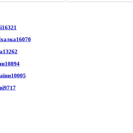
ї
16321
іхалка
16070
а
13262
ни
10894
раїни
10005
ві
9717