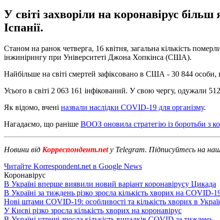
У світі захворіли на коронавірус більш
Іспанії.
Станом на ранок четверга, 16 квітня, загальна кількість померл
інжинірингу при Університеті Джона Хопкінса (США).
Найбільше на світі смертей зафіксовано в США - 30 844 особи, в Іт
Усього в світі 2 063 161 інфікований. У свою чергу, одужали 51
Як відомо, вчені
назвали наслідки COVID-19 для організму
.
Нагадаємо, що раніше
ВООЗ оновила стратегію із боротьби з к
Новини від
Корреспондент.net
у Telegram. Підписуйтесь на на
Читайте Korrespondent.net в Google News
Коронавірус
В Україні вперше виявили новий варіант коронавірусу Цикада
В Україні за тиждень різко зросла кількість хворих на COVID-1
Нові штами COVID-19: особливості та кількість хворих в Украї
У Києві різко зросла кількість хворих на коронавірус
В Україні утричі зросла кількість випадків COVID за тиждень