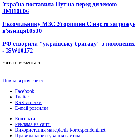
Україна поставила Путіна перед дилемою -
ЗМІ
10606
Ексочільнику МЗС Угорщини Сійярто загрожує
в'язниця
10530
РФ створила "українську бригаду" з полонених
- ISW
10172
Читати коментарі
Повна версія сайту
Facebook
Twitter
RSS-стрічки
E-mail розсилка
Контакти
Реклама на сайті
Використання матеріалів korrespondent.net
Правила користування сайтом