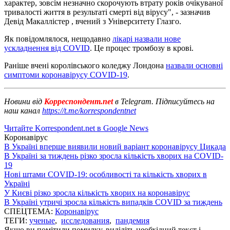
характер, зовсім незначно скорочують втрату років очікуваної
тривалості життя в результаті смерті від вірусу", - зазначив
Девід Макаллістер , вчений з Університету Глазго.
Як повідомлялося, нещодавно
лікарі назвали нове
ускладнення від COVID
. Це процес тромбозу в крові.
Раніше вчені королівського коледжу Лондона
назвали основні
симптоми коронавірусу COVID-19
.
Новини від
Корреспондент.net
в Telegram. Підписуйтесь на
наш канал
https://t.me/korrespondentnet
Читайте Korrespondent.net в Google News
Коронавірус
В Україні вперше виявили новий варіант коронавірусу Цикада
В Україні за тиждень різко зросла кількість хворих на COVID-
19
Нові штами COVID-19: особливості та кількість хворих в
Україні
У Києві різко зросла кількість хворих на коронавірус
В Україні утричі зросла кількість випадків COVID за тиждень
СПЕЦТЕМА:
Коронавірус
ТЕГИ:
ученые
,
исследования
,
пандемия
Якщо ви помітили помилку, виділіть необхідний текст і