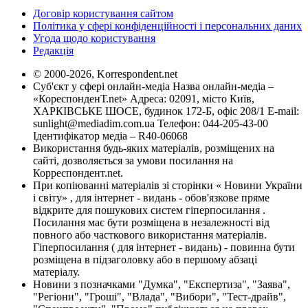
Договір користування сайтом
Політика у сфері конфіденційності і персональних даних
Угода щодо користування
Редакція
© 2000-2026, Korrespondent.net
Суб'єкт у сфері онлайн-медіа Назва онлайн-медіа –
«КореспонденТ.net» Адреса: 02091, місто Київ,
ХАРКІВСЬКЕ ШОСЕ, будинок 172-Б, офіс 208/1 E-mail:
sunlight@mediadim.com.ua
Телефон: 044-205-43-00
Ідентифікатор медіа – R40-06068
Використання будь-яких матеріалів, розміщених на
сайті, дозволяється за умови посилання на
Корреспондент.net.
При копіюванні матеріалів зі сторінки « Новини України
і світу» , для інтернет - видань - обов'язкове пряме
відкрите для пошукових систем гіперпосилання .
Посилання має бути розміщена в незалежності від
повного або часткового використання матеріалів.
Гіперпосилання ( для інтернет - видань) - повинна бути
розміщена в підзаголовку або в першому абзаці
матеріалу.
Новини з позначками "Думка", "Експертиза", "Заява",
"Регіони", "Гроші", "Влада", "Вибори", "Тест-драйв",