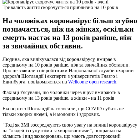
Тривалість життя скорочується приблизно на 10 років
На чоловіках коронавірус більш згубно
позначається, ніж на жінках, оскільки
смерть настає на 13 років раніше, ніж
за звичайних обставин.
Людина, яка вилікувалася від коронавірусу, вмирає в
середньому на 10 років раніше, ніж за звичайних обставин.
Про це заявили співробітники Національної служби охорони
здоров'я Шотландії і експерти з університетів Глазго і
Единбурга, повідомляється на
Wellcome open research
.
Фахівці з'ясували, що чоловіки через вірус вмирають в
середньому на 13 років раніше, а жінки - на 11 років.
Експерти з Шотландії наголосили, що COVID губить не
тільки хворих людей, а й молодих і здорових.
"Тоді як ЗМІ зосереджують свою увагу на впливі коронавірусу
на "людей із супутніми захворюваннями", поправки на
кількість і вид захворювань, що мають довгостроковий