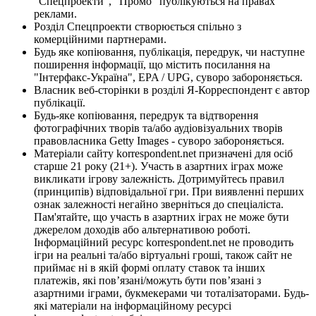
"Спецпроекти", "Промо" публікуються на правах
реклами.
Розділ Спецпроекти створюється спільно з
комерційними партнерами.
Будь яке копіювання, публікація, передрук, чи наступне
поширення інформації, що містить посилання на
"Інтерфакс-Україна", EPA / UPG, суворо забороняється.
Власник веб-сторінки в розділі Я-Корреспондент є автор
публікації.
Будь-яке копіювання, передрук та відтворення
фотографічних творів та/або аудіовізуальних творів
правовласника Getty Images - суворо забороняється.
Матеріали сайту korrespondent.net призначені для осіб
старше 21 року (21+). Участь в азартних іграх може
викликати ігрову залежність. Дотримуйтесь правил
(принципів) відповідальної гри. При виявленні перших
ознак залежності негайно зверніться до спеціаліста.
Пам'ятайте, що участь в азартних іграх не може бути
джерелом доходів або альтернативою роботі.
Інформаційний ресурс korrespondent.net не проводить
ігри на реальні та/або віртуальні гроші, також сайт не
приймає ні в якій формі оплату ставок та інших
платежів, які пов’язані/можуть бути пов’язані з
азартними іграми, букмекерами чи тоталізаторами. Будь-
які матеріали на інформаційному ресурсі