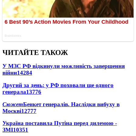
ЧИТАЙТЕ ТАКОЖ
У МЗС РФ відкинули можливість завершення
війни
14284
Другий за день: у РФ поховали ще одного
генерала
13776
Сюжет
Бенкет генералів. Наслідки вибуху в
Москві
12777
Україна поставила Путіна перед дилемою -
ЗМІ
10351