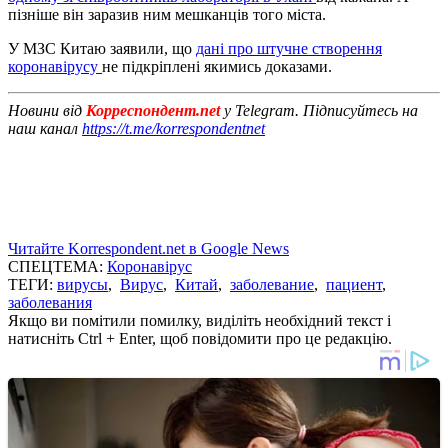
пізніше він заразив ним мешканців того міста.
У МЗС Китаю заявили, що
дані про штучне створення
коронавірусу
не підкріплені якимись доказами.
Новини від
Корреспондент.net
у Telegram. Підписуйтесь на
наш канал
https://t.me/korrespondentnet
Читайте Korrespondent.net в Google News
СПЕЦТЕМА:
Коронавірус
ТЕГИ:
вирусы
,
Вирус
,
Китай
,
заболевание
,
пациент
,
заболевания
Якщо ви помітили помилку, виділіть необхідний текст і
натисніть Ctrl + Enter, щоб повідомити про це редакцію.