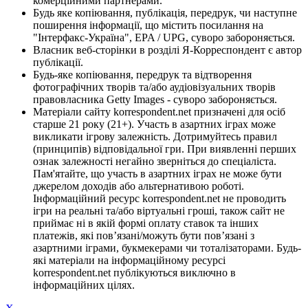
комерційними партнерами.
Будь яке копіювання, публікація, передрук, чи наступне
поширення інформації, що містить посилання на
"Інтерфакс-Україна", EPA / UPG, суворо забороняється.
Власник веб-сторінки в розділі Я-Корреспондент є автор
публікації.
Будь-яке копіювання, передрук та відтворення
фотографічних творів та/або аудіовізуальних творів
правовласника Getty Images - суворо забороняється.
Матеріали сайту korrespondent.net призначені для осіб
старше 21 року (21+). Участь в азартних іграх може
викликати ігрову залежність. Дотримуйтесь правил
(принципів) відповідальної гри. При виявленні перших
ознак залежності негайно зверніться до спеціаліста.
Пам'ятайте, що участь в азартних іграх не може бути
джерелом доходів або альтернативою роботі.
Інформаційний ресурс korrespondent.net не проводить
ігри на реальні та/або віртуальні гроші, також сайт не
приймає ні в якій формі оплату ставок та інших
платежів, які пов’язані/можуть бути пов’язані з
азартними іграми, букмекерами чи тоталізаторами. Будь-
які матеріали на інформаційному ресурсі
korrespondent.net публікуються виключно в
інформаційних цілях.