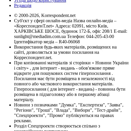
Угода щодо користування
Редакція
© 2000-2026, Korrespondent.net
Суб'єкт у сфері онлайн-медіа Назва онлайн-медіа –
«КореспонденТ.net» Адреса: 02091, місто Київ,
ХАРКІВСЬКЕ ШОСЕ, будинок 172-Б, офіс 208/1 E-mail:
sunlight@mediadim.com.ua
Телефон: 044-205-43-00
Ідентифікатор медіа – R40-06068
Використання будь-яких матеріалів, розміщених на
сайті, дозволяється за умови посилання на
Корреспондент.net.
При копіюванні матеріалів зі сторінки « Новини України
і світу» , для інтернет - видань - обов'язкове пряме
відкрите для пошукових систем гіперпосилання .
Посилання має бути розміщена в незалежності від
повного або часткового використання матеріалів.
Гіперпосилання ( для інтернет - видань) - повинна бути
розміщена в підзаголовку або в першому абзаці
матеріалу.
Новини з позначками "Думка", "Експертиза", "Заява",
"Регіони", "Гроші", "Влада", "Вибори", "Тест-драйв",
"Спецпроекти", "Промо" публікуються на правах
реклами.
Розділ Спецпроекти створюється спільно з