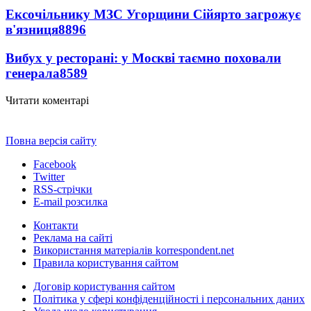
Ексочільнику МЗС Угорщини Сійярто загрожує
в'язниця
8896
Вибух у ресторані: у Москві таємно поховали
генерала
8589
Читати коментарі
Повна версія сайту
Facebook
Twitter
RSS-стрічки
E-mail розсилка
Контакти
Реклама на сайті
Використання матеріалів korrespondent.net
Правила користування сайтом
Договір користування сайтом
Політика у сфері конфіденційності і персональних даних