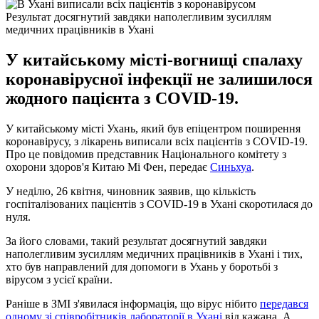
Результат досягнутий завдяки наполегливим зусиллям
медичних працівників в Ухані
У китайському місті-вогнищі спалаху
коронавірусної інфекції не залишилося
жодного пацієнта з COVID-19.
У китайському місті Ухань, який був епіцентром поширення
коронавірусу, з лікарень виписали всіх пацієнтів з COVID-19.
Про це повідомив представник Національного комітету з
охорони здоров'я Китаю Мі Фен, передає
Синьхуа
.
У неділю, 26 квітня, чиновник заявив, що кількість
госпіталізованих пацієнтів з COVID-19 в Ухані скоротилася до
нуля.
За його словами, такий результат досягнутий завдяки
наполегливим зусиллям медичних працівників в Ухані і тих,
хто був направлений для допомоги в Ухань у боротьбі з
вірусом з усієї країни.
Раніше в ЗМІ з'явилася інформація, що вірус нібито
передався
одному зі співробітників лабораторії в Ухані
від кажана. А