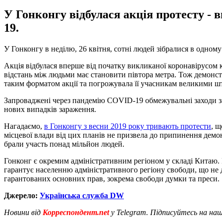
У Гонконгу відбулася акція протесту -
19.
У Гонконгу в неділю, 26 квітня, сотні людей зібралися в одном
Акція відбулася вперше від початку викликаної коронавірусом 
відстань між людьми має становити півтора метра. Тож демонст
таким форматом акції та погрожувала її учасникам великими ш
Запроваджені через пандемію COVID-19 обмежувальні заходи з
нових випадків зараження.
Нагадаємо,
в Гонконгу з весни 2019 року тривають протести
, щ
місцевої влади від цих планів не призвела до припинення демон
брали участь понад мільйон людей.
Гонконг є окремим адміністративним регіоном у складі Китаю. П
гарантує населенню адміністративного регіону свободи, що не
гарантованих основних прав, зокрема свободи думки та преси.
Джерело:
Українська служба DW
Новини від
Корреспондент.net
у Telegram. Підписуйтесь на на