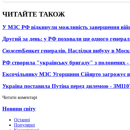
ЧИТАЙТЕ ТАКОЖ
У МЗС РФ відкинули можливість завершення вій
Другий за день: у РФ поховали ще одного генерал
Сюжет
Бенкет генералів. Наслідки вибуху в Моск
РФ створила "українську бригаду" з полонених -
Ексочільнику МЗС Угорщини Сійярто загрожує в
Україна поставила Путіна перед дилемою - ЗМІ
10
Читати коментарі
Новини світу
Останні
Популярні