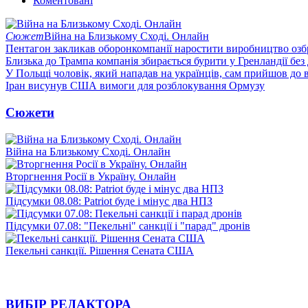
Коментовані
Сюжет
Війна на Близькому Сході. Онлайн
Пентагон закликав оборонкомпанії наростити виробництво озб
Близька до Трампа компанія збирається бурити у Гренландії без
У Польщі чоловік, який нападав на українців, сам прийшов до в
Іран висунув США вимоги для розблокування Ормузу
Сюжети
Війна на Близькому Сході. Онлайн
Вторгнення Росії в Україну. Онлайн
Підсумки 08.08: Patriot буде і мінус два НПЗ
Підсумки 07.08: "Пекельні" санкції і "парад" дронів
Пекельні санкції. Рішення Сената США
ВИБІР РЕДАКТОРА