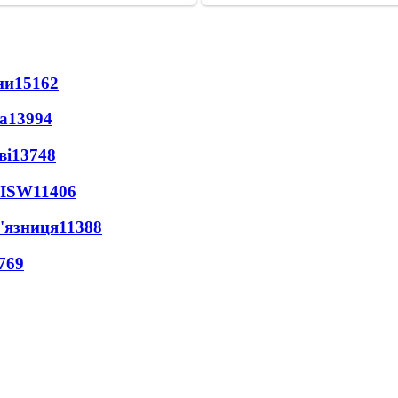
ни
15162
а
13994
ві
13748
 ISW
11406
'язниця
11388
769