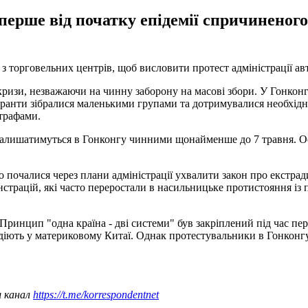
 вперше від початку епідемії спричинен
у з торговельних центрів, щоб висловити протест адміністрації а
кризи, незважаючи на чинну заборону на масові збори. У Гонкон
ранти зібралися маленькими групами та дотримувалися необхідної
трафами.
алишатимуться в Гонконгу чинними щонайменше до 7 травня. Ос
о почалися через плани адміністрації ухвалити закон про екстр
страцій, які часто переростали в насильницьке протистояння із п
ринцип "одна країна - дві системи" був закріплений під час пер
 діють у материковому Китаї. Однак протестувальники в Гонконгу
ш канал
https://t.me/korrespondentnet