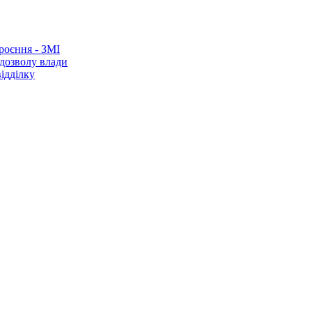
роєння - ЗМІ
 дозволу влади
ідділку