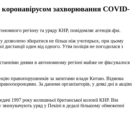
ого коронавірусом захворювання COVID-
втономного регіону та уряду КНР, повідомляє агенція
dpa
.
гу дозволено збиратися не більш ніж учотирьох, при цьому
 дистанції один від одного. Утім поліція не погодилася з
танніми днями в автономному регіоні майже не фіксувалося
адицію правопорушників за запитами влади Китаю. Відмова
равоохоронцями. За даними організаторів, у деякі дні в акціях
едачі 1997 року колишньої британської колонії КНР. Він
 звинувачують уряд у Пекіні в дедалі більшому обмеженні