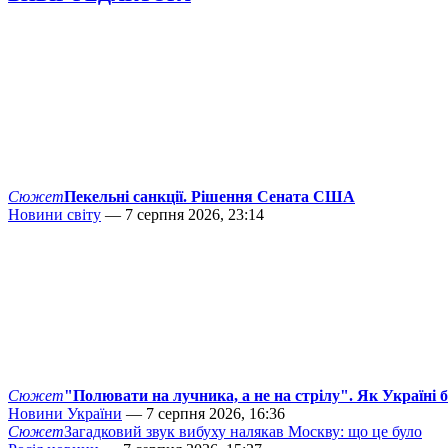
Сюжет
Пекельні санкції. Рішення Сената США
Новини світу
— 7 серпня 2026, 23:14
Сюжет
"Полювати на лучника, а не на стрілу". Як Україні 
Новини України
— 7 серпня 2026, 16:36
Сюжет
Загадковий звук вибуху налякав Москву: що це було