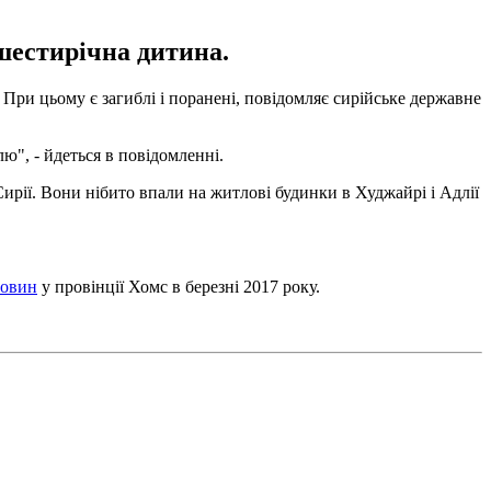
 шестирічна дитина.
. При цьому є загиблі і поранені, повідомляє сирійське державне
ю", - йдеться в повідомленні.
Сирії. Вони нібито впали на житлові будинки в Худжайрі і Адлії
човин
у провінції Хомс в березні 2017 року.