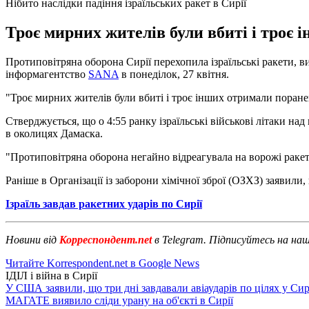
Нібито наслідки падіння ізраїльських ракет в Сирії
Троє мирних жителів були вбиті і троє 
Протиповітряна оборона Сирії перехопила ізраїльські ракети, ви
інформагентство
SANA
в понеділок, 27 квітня.
"Троє мирних жителів були вбиті і троє інших отримали пораненн
Стверджується, що о 4:55 ранку ізраїльські військові літаки на
в околицях Дамаска.
"Протиповітряна оборона негайно відреагувала на ворожі ракети 
Раніше в Організації із заборони хімічної зброї (ОЗХЗ) заявили
Ізраїль завдав ракетних ударів по Сирії
Новини від
Корреспондент.net
в Telegram. Підписуйтесь на на
Читайте Korrespondent.net в Google News
ІДІЛ і війна в Сирії
У США заявили, що три дні завдавали авіаударів по цілях у Сир
МАГАТЕ виявило сліди урану на об'єкті в Сирії