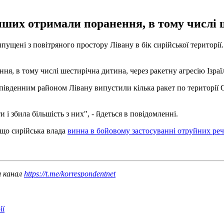
інших отримали поранення, в тому числі
пущені з повітряного простору Лівану в бік сирійської території
я, в тому числі шестирічна дитина, через ракетну агресію Ізраїл
д південним районом Лівану випустили кілька ракет по території 
і збила більшість з них", - йдеться в повідомленні.
, що сирійська влада
винна в бойовому застосуванні отруйних ре
ш канал
https://t.me/korrespondentnet
ії