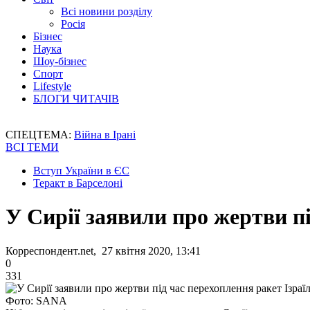
Всі новини розділу
Росія
Бізнес
Наука
Шоу-бізнес
Спорт
Lifestyle
БЛОГИ ЧИТАЧІВ
СПЕЦТЕМА:
Війна в Ірані
ВСІ ТЕМИ
Вступ України в ЄС
Теракт в Барселоні
У Сирії заявили про жертви п
Корреспондент.net, 27 квітня 2020, 13:41
0
331
Фото: SANA