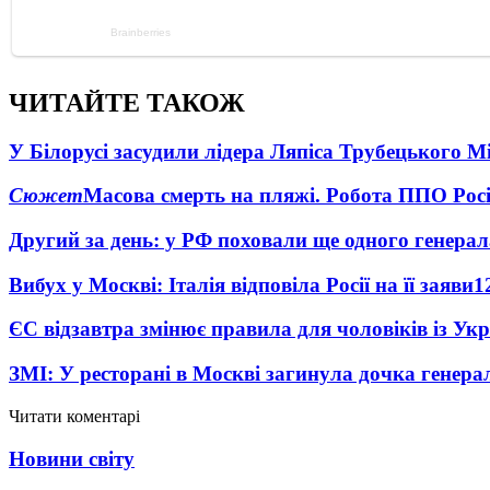
ЧИТАЙТЕ ТАКОЖ
У Білорусі засудили лідера Ляпіса Трубецького М
Сюжет
Масова смерть на пляжі. Робота ППО Росі
Другий за день: у РФ поховали ще одного генерал
Вибух у Москві: Італія відповіла Росії на її заяви
1
ЄС відзавтра змінює правила для чоловіків із Ук
ЗМІ: У ресторані в Москві загинула дочка генера
Читати коментарі
Новини світу