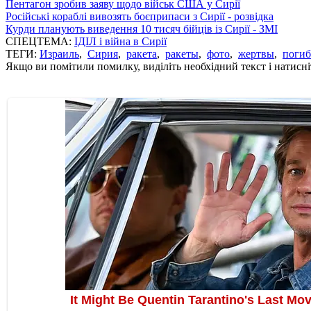
Пентагон зробив заяву щодо військ США у Сирії
Російські кораблі вивозять боєприпаси з Сирії - розвідка
Курди планують виведення 10 тисяч бійців із Сирії - ЗМІ
СПЕЦТЕМА:
ІДІЛ і війна в Сирії
ТЕГИ:
Израиль
,
Сирия
,
ракета
,
ракеты
,
фото
,
жертвы
,
поги
Якщо ви помітили помилку, виділіть необхідний текст і натисніт