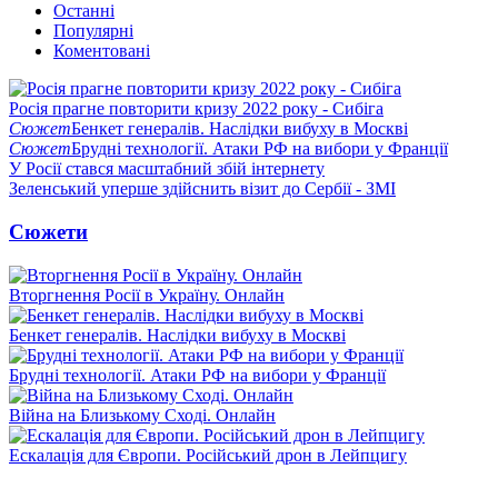
Останні
Популярні
Коментовані
Росія прагне повторити кризу 2022 року - Сибіга
Сюжет
Бенкет генералів. Наслідки вибуху в Москві
Сюжет
Брудні технології. Атаки РФ на вибори у Франції
У Росії стався масштабний збій інтернету
Зеленський уперше здійснить візит до Сербії - ЗМІ
Сюжети
Вторгнення Росії в Україну. Онлайн
Бенкет генералів. Наслідки вибуху в Москві
Брудні технології. Атаки РФ на вибори у Франції
Війна на Близькому Сході. Онлайн
Ескалація для Європи. Російський дрон в Лейпцигу