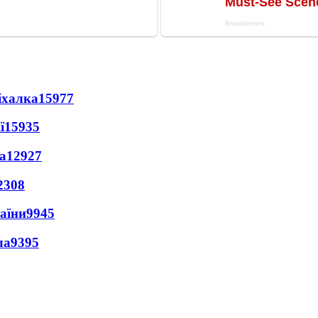
іхалка
15977
ї
15935
а
12927
2308
раїни
9945
ла
9395