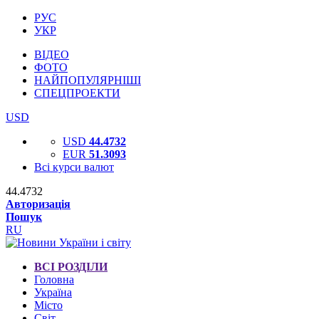
РУС
УКР
ВІДЕО
ФОТО
НАЙПОПУЛЯРНІШІ
СПЕЦПРОЕКТИ
USD
USD
44.4732
EUR
51.3093
Всі курси валют
44.4732
Авторизація
Пошук
RU
ВСІ РОЗДІЛИ
Головна
Україна
Місто
Світ