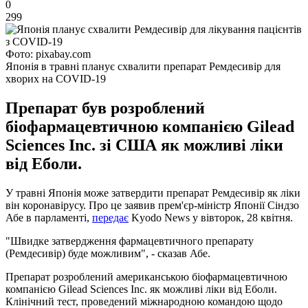
0
299
Фото: pixabay.com
Японія в травні планує схвалити препарат Ремдесивір для
хворих на COVID-19
Препарат був розроблений
біофармацевтичною компанією Gilead
Sciences Inc. зі США як можливі ліки
від Еболи.
У травні Японія може затвердити препарат Ремдесивір як ліки
він коронавірусу. Про це заявив прем'єр-міністр Японії Сіндзо
Абе в парламенті,
передає
Kyodo News у вівторок, 28 квітня.
"Швидке затвердження фармацевтичного препарату
(Ремдесивір) буде можливим", - сказав Абе.
Препарат розроблений американською біофармацевтичною
компанією Gilead Sciences Inc. як можливі ліки від Еболи.
Клінічний тест, проведений міжнародною командою щодо