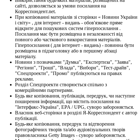
Використання будь-яких матеріалів, розміщених на
сайті, дозволяється за умови посилання на
Корреспондент.net.
При копіюванні матеріалів зі сторінки « Новини України
і світу» , для інтернет - видань - обов'язкове пряме
відкрите для пошукових систем гіперпосилання .
Посилання має бути розміщена в незалежності від
повного або часткового використання матеріалів.
Гіперпосилання ( для інтернет - видань) - повинна бути
розміщена в підзаголовку або в першому абзаці
матеріалу.
Новини з позначками "Думка", "Експертиза", "Заява",
"Регіони", "Гроші", "Влада", "Вибори", "Тест-драйв",
"Спецпроекти", "Промо" публікуються на правах
реклами.
Розділ Спецпроекти створюється спільно з
комерційними партнерами.
Будь яке копіювання, публікація, передрук, чи наступне
поширення інформації, що містить посилання на
"Інтерфакс-Україна", EPA / UPG, суворо забороняється.
Власник веб-сторінки в розділі Я-Корреспондент є автор
публікації.
Будь-яке копіювання, передрук та відтворення
фотографічних творів та/або аудіовізуальних творів
правовласника Getty Images - суворо забороняється.