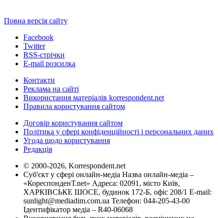
Повна версія сайту
Facebook
Twitter
RSS-стрічки
E-mail розсилка
Контакти
Реклама на сайті
Використання матеріалів korrespondent.net
Правила користування сайтом
Договір користування сайтом
Політика у сфері конфіденційності і персональних даних
Угода щодо користування
Редакція
© 2000-2026, Korrespondent.net
Суб'єкт у сфері онлайн-медіа Назва онлайн-медіа –
«КореспонденТ.net» Адреса: 02091, місто Київ,
ХАРКІВСЬКЕ ШОСЕ, будинок 172-Б, офіс 208/1 E-mail:
sunlight@mediadim.com.ua
Телефон: 044-205-43-00
Ідентифікатор медіа – R40-06068