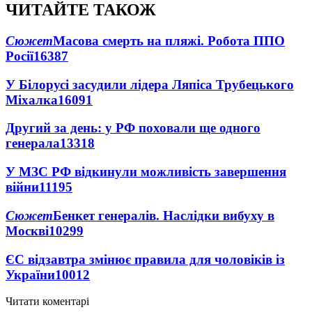
ЧИТАЙТЕ ТАКОЖ
Сюжет
Масова смерть на пляжі. Робота ППО
Росії
16387
У Білорусі засудили лідера Ляпіса Трубецького
Міхалка
16091
Другий за день: у РФ поховали ще одного
генерала
13318
У МЗС РФ відкинули можливість завершення
війни
11195
Сюжет
Бенкет генералів. Наслідки вибуху в
Москві
10299
ЄС відзавтра змінює правила для чоловіків із
України
10012
Читати коментарі