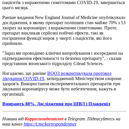
пацієнтів з вираженими симптомами COVID-19, завершиться
цього місяця.
Раніше видання New England Journal of Medicine опублікувало
дослідження, в якому препарат поліпшив стан майже 70% з 53
хворих на коронавірус з вираженими симптомами. Проте,
препарат викликав серйозні побічні ефекти, такі як
погіршення функції нирок у чверті з пацієнтів, які його
прийняли.
"Зараз ми проводимо клінічні випробування і зосереджені на
підтвердження ефективності та безпеки препарату", - сказав
представник японського підрозділу Gilead Sciences.
Нагадаємо, що раніше
ВООЗ розкритикувала протокол
лікування COVID-19
, затверджений Міністерством охорони
здоров'я. Використання експериментальних препаратів при
лікуванні коронавірусу може бути небезпечним, кажуть в
організації.
Вмирають 88%. Дослідження про ШВЛ і Плаквеніл
Новини від
Корреспондент.net
в Telegram. Підписуйтесь на
наш канал
https://t.me/korrespondentnet