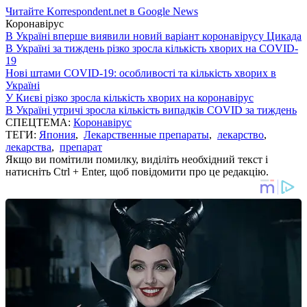
Читайте Korrespondent.net в Google News
Коронавірус
В Україні вперше виявили новий варіант коронавірусу Цикада
В Україні за тиждень різко зросла кількість хворих на COVID-
19
Нові штами COVID-19: особливості та кількість хворих в
Україні
У Києві різко зросла кількість хворих на коронавірус
В Україні утричі зросла кількість випадків COVID за тиждень
СПЕЦТЕМА:
Коронавірус
ТЕГИ:
Япония
,
Лекарственные препараты
,
лекарство
,
лекарства
,
препарат
Якщо ви помітили помилку, виділіть необхідний текст і
натисніть Ctrl + Enter, щоб повідомити про це редакцію.