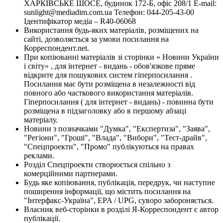
ХАРКІВСЬКЕ ШОСЕ, будинок 172-Б, офіс 208/1 E-mail:
sunlight@mediadim.com.ua
Телефон: 044-205-43-00
Ідентифікатор медіа – R40-06068
Використання будь-яких матеріалів, розміщених на
сайті, дозволяється за умови посилання на
Корреспондент.net.
При копіюванні матеріалів зі сторінки « Новини України
і світу» , для інтернет - видань - обов'язкове пряме
відкрите для пошукових систем гіперпосилання .
Посилання має бути розміщена в незалежності від
повного або часткового використання матеріалів.
Гіперпосилання ( для інтернет - видань) - повинна бути
розміщена в підзаголовку або в першому абзаці
матеріалу.
Новини з позначками "Думка", "Експертиза", "Заява",
"Регіони", "Гроші", "Влада", "Вибори", "Тест-драйв",
"Спецпроекти", "Промо" публікуються на правах
реклами.
Розділ Спецпроекти створюється спільно з
комерційними партнерами.
Будь яке копіювання, публікація, передрук, чи наступне
поширення інформації, що містить посилання на
"Інтерфакс-Україна", EPA / UPG, суворо забороняється.
Власник веб-сторінки в розділі Я-Корреспондент є автор
публікації.