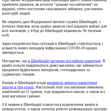
прийняти рішення, як втілити "цільове послаблення" на
кордоні, тобто поступово скасовувати заборону для певних
категорій людей.
Як свідчать дані Федеральної митної служби Швейцарії, з
початку березня, коли країна закрила свої кордони майже для
всіх іноземців, у в'їзді до Швейцарії відмовили 56 тисячам
осіб.
Зараз епідеміологічна ситуація в Швейцарії стабілізується, і
кількість нових випадків інфікування COVID-19 щодня
зменшується.
Нагадаємо, що
в Швейцарії частково послабили карантин
. В
країні почали відкриватися деякі магазини, що займаються
продажем будівельних матеріалів, господарських та
садівничих товарів.
Раніше в Швейцарії влада
вирішила знімати карантинні
заходи в три етапи
. Наступний етап послаблення обмежень
намічений на 11 травня, тоді відкриються школи, а також всі
інші магазини і ринки.
З 8 червня в Швейцарії планується відновлення занять в
університетах, а також початок роботи розважальних центрів.