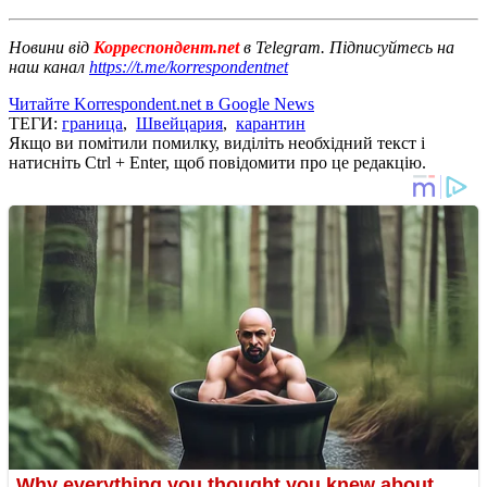
Новини від
Корреспондент.net
в Telegram. Підписуйтесь на
наш канал
https://t.me/korrespondentnet
Читайте Korrespondent.net в Google News
ТЕГИ:
граница
,
Швейцария
,
карантин
Якщо ви помітили помилку, виділіть необхідний текст і
натисніть Ctrl + Enter, щоб повідомити про це редакцію.