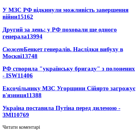
У МЗС РФ відкинули можливість завершення
війни
15162
Другий за день: у РФ поховали ще одного
генерала
13994
Сюжет
Бенкет генералів. Наслідки вибуху в
Москві
13748
РФ створила "українську бригаду" з полонених
- ISW
11406
Ексочільнику МЗС Угорщини Сійярто загрожує
в'язниця
11388
Україна поставила Путіна перед дилемою -
ЗМІ
10769
Читати коментарі