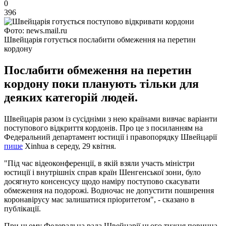
0
396
Фото: news.mail.ru
Швейцарія готується послабити обмеження на перетин
кордону
Послабити обмеження на перетин
кордону поки планують тільки для
деяких категорій людей.
Швейцарія разом із сусідніми з нею країнами вивчає варіанти
поступового відкриття кордонів. Про це з посиланням на
Федеральний департамент юстиції і правопорядку Швейцарії
пише
Xinhua в середу, 29 квітня.
"Під час відеоконференції, в якій взяли участь міністри
юстиції і внутрішніх справ країн Шенгенської зони, було
досягнуто консенсусу щодо наміру поступово скасувати
обмеження на подорожі. Водночас не допустити поширення
коронавірусу має залишатися пріоритетом", - сказано в
публікації.
При цьому Федеральна рада Швейцарії цього тижня повинна