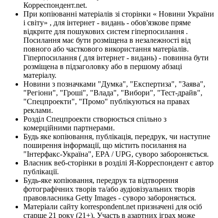
Корреспондент.net.
При копіюванні матеріалів зі сторінки « Новини України
і світу» , для інтернет - видань - обов'язкове пряме
відкрите для пошукових систем гіперпосилання .
Посилання має бути розміщена в незалежності від
повного або часткового використання матеріалів.
Гіперпосилання ( для інтернет - видань) - повинна бути
розміщена в підзаголовку або в першому абзаці
матеріалу.
Новини з позначками "Думка", "Експертиза", "Заява",
"Регіони", "Гроші", "Влада", "Вибори", "Тест-драйв",
"Спецпроекти", "Промо" публікуються на правах
реклами.
Розділ Спецпроекти створюється спільно з
комерційними партнерами.
Будь яке копіювання, публікація, передрук, чи наступне
поширення інформації, що містить посилання на
"Інтерфакс-Україна", EPA / UPG, суворо забороняється.
Власник веб-сторінки в розділі Я-Корреспондент є автор
публікації.
Будь-яке копіювання, передрук та відтворення
фотографічних творів та/або аудіовізуальних творів
правовласника Getty Images - суворо забороняється.
Матеріали сайту korrespondent.net призначені для осіб
старше 21 року (21+). Участь в азартних іграх може