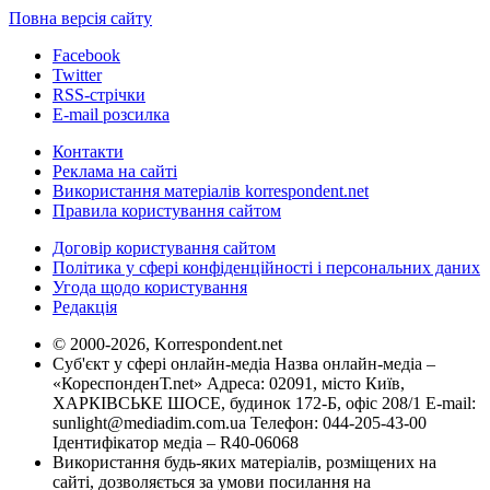
Повна версія сайту
Facebook
Twitter
RSS-стрічки
E-mail розсилка
Контакти
Реклама на сайті
Використання матеріалів korrespondent.net
Правила користування сайтом
Договір користування сайтом
Політика у сфері конфіденційності і персональних даних
Угода щодо користування
Редакція
© 2000-2026, Korrespondent.net
Суб'єкт у сфері онлайн-медіа Назва онлайн-медіа –
«КореспонденТ.net» Адреса: 02091, місто Київ,
ХАРКІВСЬКЕ ШОСЕ, будинок 172-Б, офіс 208/1 E-mail:
sunlight@mediadim.com.ua
Телефон: 044-205-43-00
Ідентифікатор медіа – R40-06068
Використання будь-яких матеріалів, розміщених на
сайті, дозволяється за умови посилання на