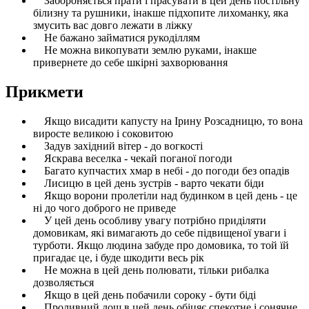
Забороняється прати і прасувати в цей день постільну
білизну та рушники, інакше підхопите лихоманку, яка
змусить вас довго лежати в ліжку
Не бажано займатися рукоділлям
Не можна викопувати землю руками, інакше
привернете до себе шкірні захворювання
Прикмети
Якщо висадити капусту на Ірину Розсадницю, то вона
виросте великою і соковитою
Задув західний вітер - до вогкості
Яскрава веселка - чекай поганої погоди
Багато купчастих хмар в небі - до погоди без опадів
Лисицю в цей день зустрів - варто чекати біди
Якщо ворони пролетіли над будинком в цей день - це
ні до чого доброго не приведе
У цей день особливу увагу потрібно приділяти
домовикам, які вимагають до себе підвищеної уваги і
турботи. Якщо людина забуде про домовика, то той їй
пригадає це, і буде шкодити весь рік
Не можна в цей день полювати, тільки рибалка
дозволяється
Якщо в цей день побачили сороку - бути біді
Проливний дощ в цей день обіцяє спекотне і сонячне