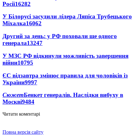
Росії
16282
У Білорусі засудили лідера Ляпіса Трубецького
Міхалка
16062
Другий за день: у РФ поховали ще одного
генерала
13247
У МЗС РФ відкинули можливість завершення
війни
10795
ЄС відзавтра змінює правила для чоловіків із
України
9997
Сюжет
Бенкет генералів. Наслідки вибуху в
Москві
9484
Читати коментарі
Повна версія сайту