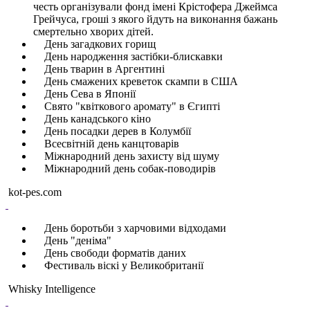
честь організували фонд імені Крістофера Джеймса
Грейчуса, гроші з якого йдуть на виконання бажань
смертельно хворих дітей.
День загадкових горищ
День народження застібки-блискавки
День тварин в Аргентині
День смажених креветок скампи в США
День Сева в Японії
Свято "квіткового аромату" в Єгипті
День канадського кіно
День посадки дерев в Колумбії
Всесвітній день канцтоварів
Міжнародний день захисту від шуму
Міжнародний день собак-поводирів
kot-pes.com
День боротьби з харчовими відходами
День "деніма"
День свободи форматів даних
Фестиваль віскі у Великобританії
Whisky Intelligence