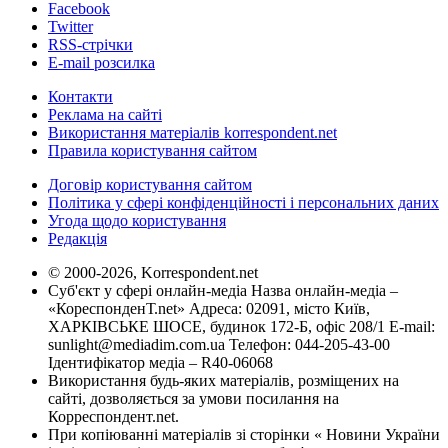
Facebook
Twitter
RSS-стрічки
E-mail розсилка
Контакти
Реклама на сайті
Використання матеріалів korrespondent.net
Правила користування сайтом
Договір користування сайтом
Політика у сфері конфіденційності і персональних даних
Угода щодо користування
Редакція
© 2000-2026, Korrespondent.net
Суб'єкт у сфері онлайн-медіа Назва онлайн-медіа –
«КореспонденТ.net» Адреса: 02091, місто Київ,
ХАРКІВСЬКЕ ШОСЕ, будинок 172-Б, офіс 208/1 E-mail:
sunlight@mediadim.com.ua
Телефон: 044-205-43-00
Ідентифікатор медіа – R40-06068
Використання будь-яких матеріалів, розміщених на
сайті, дозволяється за умови посилання на
Корреспондент.net.
При копіюванні матеріалів зі сторінки « Новини України