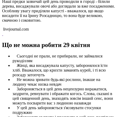
Наші предки зазвичай цей день проводили в городі - білили
дерева, висаджували овочі або доглядали за вже посадженими.
Особливу увагу приділяли капусті - вважалося, що якщо
висадити її на Ірину Розсадницю, то вона буде великою,
смачною і соковитою.
livejournal.com
Що не можна робити 29 квітня
Сьогодні не прали, не прибирали, не займалися
рукоділлям
Жінці, яка висаджувала капусту, заборонялося їсти
хліб. Вважалося, що крихти заманять курей, і ті всю
розсаду затопчуть
Не можна зривати будь-які рослини, інакше на
людину чекає низка невдач
Забороняється в цей день нецензурно виражатися,
заздрити, ревнувати і ображати когось. Слова, сказані в
цей священний день, знаходять зовсім інший сенс, вони
можуть посварити вас з людиною назавжди
У цей день забороняється з'ясовувати стосунки
подружжю