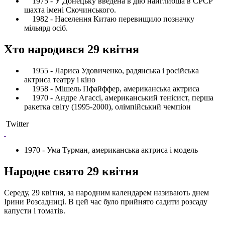
1975 - У Донецьку введена в дію найглибша в СРСР
шахта імені Скочинського.
1982 - Населення Китаю перевищило позначку
мільярд осіб.
Хто народився 29 квітня
1955 - Лариса Удовиченко, радянська і російська
актриса театру і кіно
1958 - Мішель Пфайффер, американська актриса
1970 - Андре Агассі, американський тенісист, перша
ракетка світу (1995-2000), олімпійський чемпіон
Twitter
1970 - Ума Турман, американська актриса і модель
Народне свято 29 квітня
Середу, 29 квітня, за народним календарем називають днем ​​
Ірини Розсадниці. В цей час було прийнято садити розсаду
капусти і томатів.