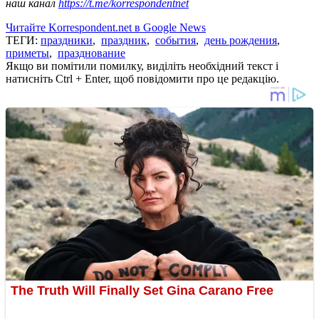
наш канал
https://t.me/korrespondentnet
Читайте Korrespondent.net в Google News
ТЕГИ:
праздники
,
праздник
,
события
,
день рождения
,
приметы
,
празднование
Якщо ви помітили помилку, виділіть необхідний текст і
натисніть Ctrl + Enter, щоб повідомити про це редакцію.