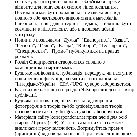
і світу» , для інтернет - видань - обов'язкове пряме
відкрите для пошукових систем гіперпосилання .
Посилання має бути розміщена в незалежності від
повного або часткового використання матеріалів.
Гіперпосилання ( для інтернет - видань) - повинна бути
розміщена в підзаголовку або в першому абзаці
матеріалу.
Новини з позначками "Думка", "Експертиза", "Заява",
"Регіони", "Гроші", "Влада", "Вибори", "Тест-драйв",
"Спецпроекти", "Промо" публікуються на правах
реклами.
Розділ Спецпроекти створюється спільно з
комерційними партнерами.
Будь яке копіювання, публікація, передрук, чи наступне
поширення інформації, що містить посилання на
"Інтерфакс-Україна", EPA / UPG, суворо забороняється.
Власник веб-сторінки в розділі Я-Корреспондент є автор
публікації.
Будь-яке копіювання, передрук та відтворення
фотографічних творів та/або аудіовізуальних творів
правовласника Getty Images - суворо забороняється.
Матеріали сайту korrespondent.net призначені для осіб
старше 21 року (21+). Участь в азартних іграх може
викликати ігрову залежність. Дотримуйтесь правил
(принципів) відповідальної гри. При виявленні перших