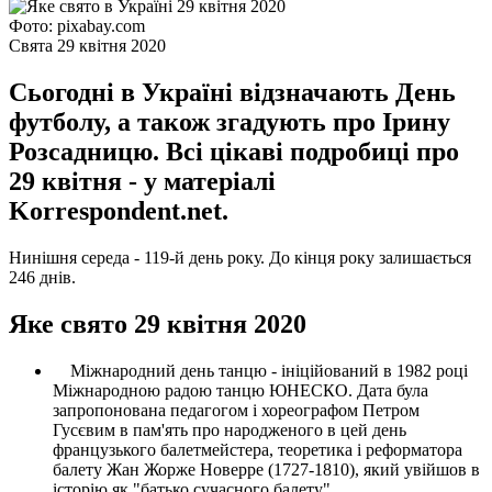
Фото: pixabay.com
Свята 29 квітня 2020
Сьогодні в Україні відзначають День
футболу, а також згадують про Ірину
Розсадницю. Всі цікаві подробиці про
29 квітня - у матеріалі
Korrespondent.net.
Нинішня середа - 119-й день року. До кінця року залишається
246 днів.
Яке свято 29 квітня 2020
Міжнародний день танцю - ініційований в 1982 році
Міжнародною радою танцю ЮНЕСКО. Дата була
запропонована педагогом і хореографом Петром
Гусєвим в пам'ять про народженого в цей день
французького балетмейстера, теоретика і реформатора
балету Жан Жорже Новерре (1727-1810), який увійшов в
історію як "батько сучасного балету".