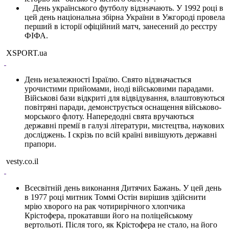
День українського футболу відзначають. У 1992 році в
цей день національна збірна України в Ужгороді провела
перший в історії офіційний матч, занесений до реєстру
ФІФА.
XSPORT.ua
День незалежності Ізраїлю. Свято відзначається
урочистими прийомами, іноді військовими парадами.
Військові бази відкриті для відвідування, влаштовуються
повітряні паради, демонструється оснащення військово-
морського флоту. Напередодні свята вручаються
державні премії в галузі літератури, мистецтва, наукових
досліджень. І скрізь по всій країні вивішують державні
прапори.
vesty.co.il
Всесвітній день виконання Дитячих Бажань. У цей день
в 1977 році митник Томмі Остін вирішив здійснити
мрію хворого на рак чотирирічного хлопчика
Крістофера, прокатавши його на поліцейському
вертольоті. Після того, як Крістофера не стало, на його