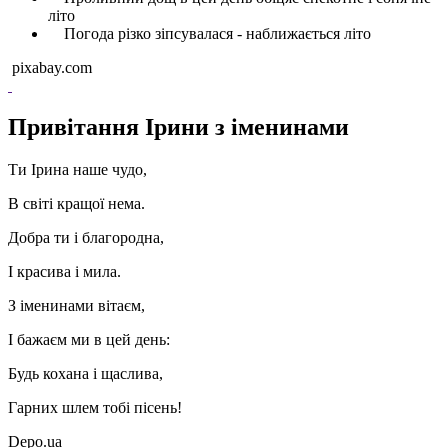
літо
Погода різко зіпсувалася - наближається літо
pixabay.com
Привітання Ірини з іменинами
Ти Ірина наше чудо,
В світі кращої нема.
Добра ти і благородна,
І красива і мила.
З іменинами вітаєм,
І бажаєм ми в цей день:
Будь кохана і щаслива,
Гарних шлем тобі пісень!
Depo.ua