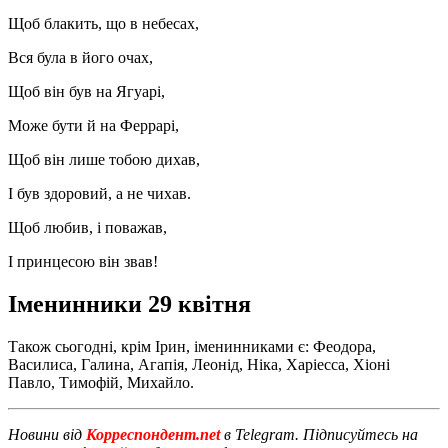
Щоб блакить, що в небесах,
Вся була в його очах,
Щоб він був на Ягуарі,
Може бути й на Феррарі,
Щоб він лише тобою дихав,
І був здоровий, а не чихав.
Щоб любив, і поважав,
І принцесою він звав!
Іменинники 29 квітня
Також сьогодні, крім Ірин, іменинниками є: Феодора,
Василиса, Галина, Агапія, Леонід, Ніка, Харіесса, Хіоні
Павло, Тимофій, Михайло.
Новини від
Корреспондент.net
в Telegram. Підписуйтесь на