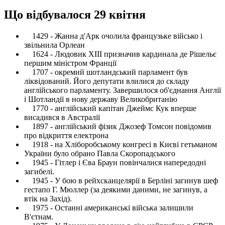
Що відбувалося 29 квітня
1429 - Жанна д'Арк очолила французьке військо і
звільнила Орлеан
1624 - Людовик XIII призначив кардинала де Рішельє
першим міністром Франції
1707 - окремий шотландський парламент був
ліквідований. Його депутати влилися до складу
англійського парламенту. Завершилося об'єднання Англії
і Шотландії в нову державу Великобританію
1770 - англійський капітан Джеймс Кук вперше
висадився в Австралії
1897 - англійський фізик Джозеф Томсон повідомив
про відкриття електрона
1918 - на Хліборобському конгресі в Києві гетьманом
України було обрано Павла Скоропадського
1945 - Гітлер і Єва Браун повінчалися напередодні
загибелі.
1945 - У бою в рейхсканцелярії в Берліні загинув шеф
гестапо Г. Мюллер (за деякими даними, не загинув, а
втік на Захід).
1975 - Останні американські війська залишили
В'єтнам.