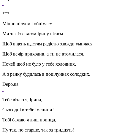
***
Міцно цілуєм і обнімаєм
Ми так із святом Ірину вітаєм.
Щоб в день щастям радістю завжди умилася,
Щоб вечір приходив, а ти не втомилася.
Ночей щоб не було у тебе холодних,
А з ранку будилась в поцілунках солодких.
Depo.ua
Тебе вітаю я, Ірина,
Сьогодні в тебе іменини!
Тобі бажаю я лиш принца,
Ну так, по старше, так за тридцять!