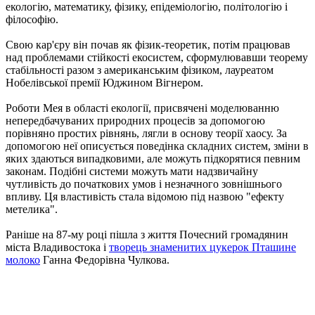
екологію, математику, фізику, епідеміологію, політологію і
філософію.
Свою кар'єру він почав як фізик-теоретик, потім працював
над проблемами стійкості екосистем, сформулювавши теорему
стабільності разом з американським фізиком, лауреатом
Нобелівської премії Юджином Вігнером.
Роботи Мея в області екології, присвячені моделюванню
непередбачуваних природних процесів за допомогою
порівняно простих рівнянь, лягли в основу теорії хаосу. За
допомогою неї описується поведінка складних систем, зміни в
яких здаються випадковими, але можуть підкорятися певним
законам. Подібні системи можуть мати надзвичайну
чутливість до початкових умов і незначного зовнішнього
впливу. Ця властивість стала відомою під назвою "ефекту
метелика".
Раніше на 87-му році пішла з життя Почесний громадянин
міста Владивостока і
творець знаменитих цукерок Пташине
молоко
Ганна Федорівна Чулкова.