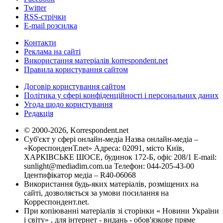
Twitter
RSS-стрічки
E-mail розсилка
Контакти
Реклама на сайті
Використання матеріалів korrespondent.net
Правила користування сайтом
Договір користування сайтом
Політика у сфері конфіденційності і персональних даних
Угода щодо користування
Редакція
© 2000-2026, Korrespondent.net
Суб'єкт у сфері онлайн-медіа Назва онлайн-медіа –
«КореспонденТ.net» Адреса: 02091, місто Київ,
ХАРКІВСЬКЕ ШОСЕ, будинок 172-Б, офіс 208/1 E-mail:
sunlight@mediadim.com.ua
Телефон: 044-205-43-00
Ідентифікатор медіа – R40-06068
Використання будь-яких матеріалів, розміщених на
сайті, дозволяється за умови посилання на
Корреспондент.net.
При копіюванні матеріалів зі сторінки « Новини України
і світу» , для інтернет - видань - обов'язкове пряме