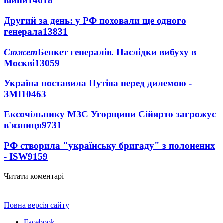
війни
14618
Другий за день: у РФ поховали ще одного
генерала
13831
Сюжет
Бенкет генералів. Наслідки вибуху в
Москві
13059
Україна поставила Путіна перед дилемою -
ЗМІ
10463
Ексочільнику МЗС Угорщини Сійярто загрожує
в'язниця
9731
РФ створила "українську бригаду" з полонених
- ISW
9159
Читати коментарі
Повна версія сайту
Facebook