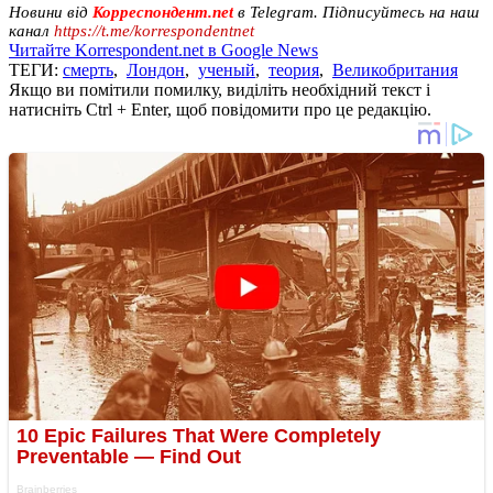
Новини від
Корреспондент.net
в Telegram. Підписуйтесь на наш
канал
https://t.me/korrespondentnet
Читайте Korrespondent.net в Google News
ТЕГИ:
смерть
,
Лондон
,
ученый
,
теория
,
Великобритания
Якщо ви помітили помилку, виділіть необхідний текст і
натисніть Ctrl + Enter, щоб повідомити про це редакцію.