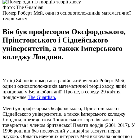
Фото: The Guardian
Помер Роберт Мей, один з основоположників математичної
теорії хаосу
Він був професором Оксфордського,
Прінстонського і Сіднейського
університетів, а також Імперського
коледжу Лондона.
У віці 84 років помер австралійський вчений Роберт Мей,
один з основоположників математичної теорії хаосу, який
працював у Великобританії. Про це, в середу, 29 квітня
повідомляє
The Guardian.
Мей був професором Оксфордського, Прінстонського і
Сіднейського університетів, а також Імперського коледжу
Лондона, президентом Лондонського королівського
товариства і членом британської Палати лордів (2001-2017). У
1996 році він був посвячений у лицарі за заслуги перед
наукою. Область наукових інтересів Мея включала біологію і