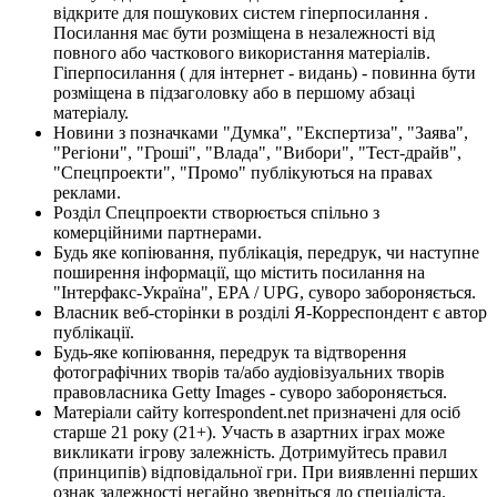
відкрите для пошукових систем гіперпосилання .
Посилання має бути розміщена в незалежності від
повного або часткового використання матеріалів.
Гіперпосилання ( для інтернет - видань) - повинна бути
розміщена в підзаголовку або в першому абзаці
матеріалу.
Новини з позначками "Думка", "Експертиза", "Заява",
"Регіони", "Гроші", "Влада", "Вибори", "Тест-драйв",
"Спецпроекти", "Промо" публікуються на правах
реклами.
Розділ Спецпроекти створюється спільно з
комерційними партнерами.
Будь яке копіювання, публікація, передрук, чи наступне
поширення інформації, що містить посилання на
"Інтерфакс-Україна", EPA / UPG, суворо забороняється.
Власник веб-сторінки в розділі Я-Корреспондент є автор
публікації.
Будь-яке копіювання, передрук та відтворення
фотографічних творів та/або аудіовізуальних творів
правовласника Getty Images - суворо забороняється.
Матеріали сайту korrespondent.net призначені для осіб
старше 21 року (21+). Участь в азартних іграх може
викликати ігрову залежність. Дотримуйтесь правил
(принципів) відповідальної гри. При виявленні перших
ознак залежності негайно зверніться до спеціаліста.