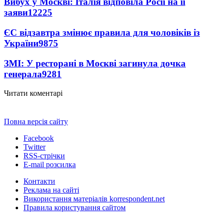
Вибух у Москві: Італія відповіла Росії на її
заяви
12225
ЄС відзавтра змінює правила для чоловіків із
України
9875
ЗМІ: У ресторані в Москві загинула дочка
генерала
9281
Читати коментарі
Повна версія сайту
Facebook
Twitter
RSS-стрічки
E-mail розсилка
Контакти
Реклама на сайті
Використання матеріалів korrespondent.net
Правила користування сайтом