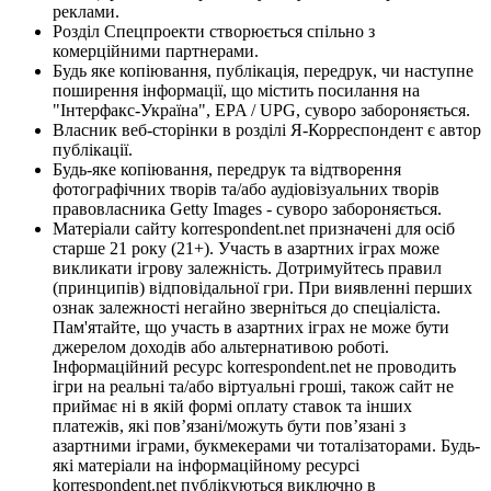
реклами.
Розділ Спецпроекти створюється спільно з
комерційними партнерами.
Будь яке копіювання, публікація, передрук, чи наступне
поширення інформації, що містить посилання на
"Інтерфакс-Україна", EPA / UPG, суворо забороняється.
Власник веб-сторінки в розділі Я-Корреспондент є автор
публікації.
Будь-яке копіювання, передрук та відтворення
фотографічних творів та/або аудіовізуальних творів
правовласника Getty Images - суворо забороняється.
Матеріали сайту korrespondent.net призначені для осіб
старше 21 року (21+). Участь в азартних іграх може
викликати ігрову залежність. Дотримуйтесь правил
(принципів) відповідальної гри. При виявленні перших
ознак залежності негайно зверніться до спеціаліста.
Пам'ятайте, що участь в азартних іграх не може бути
джерелом доходів або альтернативою роботі.
Інформаційний ресурс korrespondent.net не проводить
ігри на реальні та/або віртуальні гроші, також сайт не
приймає ні в якій формі оплату ставок та інших
платежів, які пов’язані/можуть бути пов’язані з
азартними іграми, букмекерами чи тоталізаторами. Будь-
які матеріали на інформаційному ресурсі
korrespondent.net публікуються виключно в