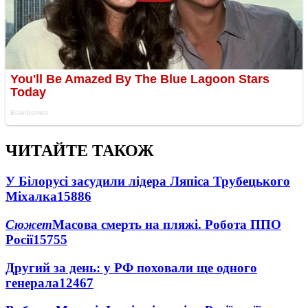
ЧИТАЙТЕ ТАКОЖ
У Білорусі засудили лідера Ляпіса Трубецького
Міхалка
15886
Сюжет
Масова смерть на пляжі. Робота ППО
Росії
15755
Другий за день: у РФ поховали ще одного
генерала
12467