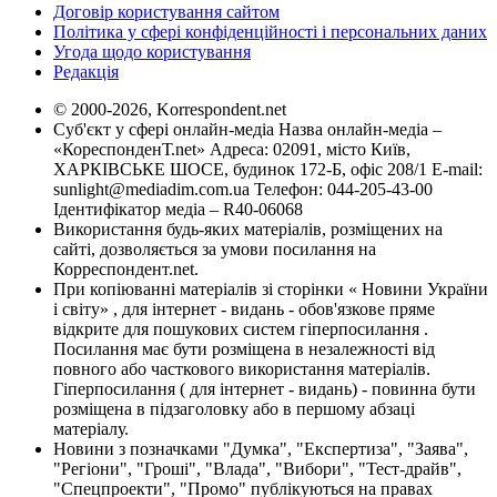
Договір користування сайтом
Політика у сфері конфіденційності і персональних даних
Угода щодо користування
Редакція
© 2000-2026, Korrespondent.net
Суб'єкт у сфері онлайн-медіа Назва онлайн-медіа –
«КореспонденТ.net» Адреса: 02091, місто Київ,
ХАРКІВСЬКЕ ШОСЕ, будинок 172-Б, офіс 208/1 E-mail:
sunlight@mediadim.com.ua
Телефон: 044-205-43-00
Ідентифікатор медіа – R40-06068
Використання будь-яких матеріалів, розміщених на
сайті, дозволяється за умови посилання на
Корреспондент.net.
При копіюванні матеріалів зі сторінки « Новини України
і світу» , для інтернет - видань - обов'язкове пряме
відкрите для пошукових систем гіперпосилання .
Посилання має бути розміщена в незалежності від
повного або часткового використання матеріалів.
Гіперпосилання ( для інтернет - видань) - повинна бути
розміщена в підзаголовку або в першому абзаці
матеріалу.
Новини з позначками "Думка", "Експертиза", "Заява",
"Регіони", "Гроші", "Влада", "Вибори", "Тест-драйв",
"Спецпроекти", "Промо" публікуються на правах