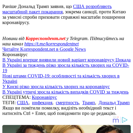
Раніше Дональд Трамп заявив, що
США розробляють
масштабний пакет покарання
, зокрема санкції, проти Китаю
за умисні спроби приховати справжні масштаби поширення
коронавірусу.
Новини від
Корреспондент.net
у Telegram. Підписуйтесь на
наш канал
https://t.me/korrespondentnet
Читайте Korrespondent.net в Google News
Коронавірус
В Україні вперше виявили новий варіант коронавірусу Цикада
В Україні за тиждень різко зросла кількість хворих на COVID-
19
Нові штами COVID-19: особливості та кількість хворих в
Україні
У Києві різко зросла кількість хворих на коронавірус
В Україні утричі зросла кількість випадків COVID за тиждень
СПЕЦТЕМА:
Коронавірус
ТЕГИ:
США
,
инфекция
,
смертность
,
Трамп
,
Дональд Трамп
Якщо ви помітили помилку, виділіть необхідний текст і
натисніть Ctrl + Enter, щоб повідомити про це редакцію.