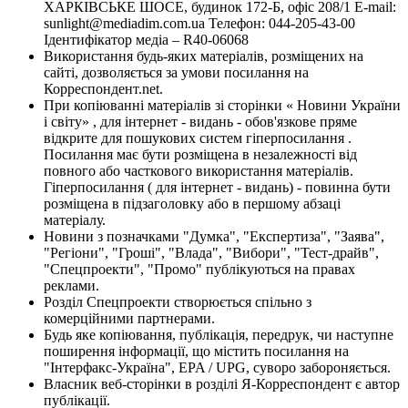
ХАРКІВСЬКЕ ШОСЕ, будинок 172-Б, офіс 208/1 E-mail:
sunlight@mediadim.com.ua
Телефон: 044-205-43-00
Ідентифікатор медіа – R40-06068
Використання будь-яких матеріалів, розміщених на
сайті, дозволяється за умови посилання на
Корреспондент.net.
При копіюванні матеріалів зі сторінки « Новини України
і світу» , для інтернет - видань - обов'язкове пряме
відкрите для пошукових систем гіперпосилання .
Посилання має бути розміщена в незалежності від
повного або часткового використання матеріалів.
Гіперпосилання ( для інтернет - видань) - повинна бути
розміщена в підзаголовку або в першому абзаці
матеріалу.
Новини з позначками "Думка", "Експертиза", "Заява",
"Регіони", "Гроші", "Влада", "Вибори", "Тест-драйв",
"Спецпроекти", "Промо" публікуються на правах
реклами.
Розділ Спецпроекти створюється спільно з
комерційними партнерами.
Будь яке копіювання, публікація, передрук, чи наступне
поширення інформації, що містить посилання на
"Інтерфакс-Україна", EPA / UPG, суворо забороняється.
Власник веб-сторінки в розділі Я-Корреспондент є автор
публікації.