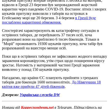
Шукачів притулку вперше перевозять з Лесбоса на материк,
відколи в Греції 23 березня був запроваджений жорсткий
карантин через пандемію COVID-19. Востаннє літніх і хворих
шукачів притулку вивозили з таборів на островах в
Егейському морі ще 20 березня. З 4 березня
в Греції буде
послаблено карантинні обмеження.
Спостерігачі характеризують як катастрофічну ситуацію в
острівних таборах, де перебувають 37 тисяч осіб, хоча
розраховані вони на приблизно 6 тисяч біженців. Тільки в
"Морії" проживають 19300 шукачів притулку, хоча табір був
розрахований на вшестеро менше осіб.
Поки що в острівних таборах не зафіксовано жодного випадку
зараження коронавірусом, утім страх щодо поширення вірусу
зростає. Натомість у материковій частині Греції зараження
виявлено у понад 150 шукачів притулку.
Нагадаємо, що країни ЄС планують прийняти з грецьких
таборів для біженців 1600 неповнолітніх.
До Німеччини 18
квітня вже прибули 47 дітей-біженців
.
Джерело:
Українська служба DW
Новини від
Корреспондент.net
в Telegram. Підписуйтесь на