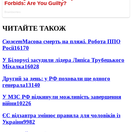
ЧИТАЙТЕ ТАКОЖ
Сюжет
Масова смерть на пляжі. Робота ППО
Росії
16170
У Білорусі засудили лідера Ляпіса Трубецького
Міхалка
16028
Другий за день: у РФ поховали ще одного
генерала
13140
У МЗС РФ відкинули можливість завершення
війни
10226
ЄС відзавтра змінює правила для чоловіків із
України
9982