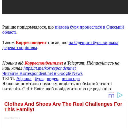
Раніше повідомлялося, що
пилова буря пронеслася в Одеській
області
.
Також
Корреспондент
писав, що
на Одещині буря вирвала
дерева з корінням
.
Новини від
Корреспондент.net
в Telegram. Підписуйтесь на
наш канал
https://t.me/korrespondentnet
Читайте Korrespondent.net в Google News
ТЕГИ:
Африка
,
буря
,
видео
,
непогода
Якщо ви помітили помилку, виділіть необхідний текст і
натисніть Ctrl + Enter, щоб повідомити про це редакцію.