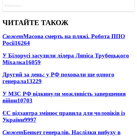
ЧИТАЙТЕ ТАКОЖ
Сюжет
Масова смерть на пляжі. Робота ППО
Росії
16264
У Білорусі засудили лідера Ляпіса Трубецького
Міхалка
16059
Другий за день: у РФ поховали ще одного
генерала
13229
У МЗС РФ відкинули можливість завершення
війни
10703
ЄС відзавтра змінює правила для чоловіків із
України
9997
Сюжет
Бенкет генералів. Наслідки вибуху в