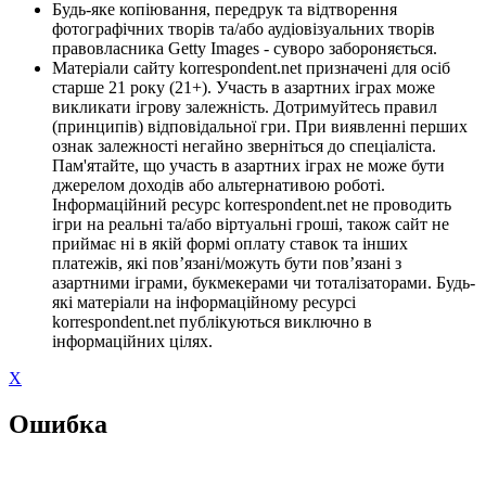
Будь-яке копіювання, передрук та відтворення
фотографічних творів та/або аудіовізуальних творів
правовласника Getty Images - суворо забороняється.
Матеріали сайту korrespondent.net призначені для осіб
старше 21 року (21+). Участь в азартних іграх може
викликати ігрову залежність. Дотримуйтесь правил
(принципів) відповідальної гри. При виявленні перших
ознак залежності негайно зверніться до спеціаліста.
Пам'ятайте, що участь в азартних іграх не може бути
джерелом доходів або альтернативою роботі.
Інформаційний ресурс korrespondent.net не проводить
ігри на реальні та/або віртуальні гроші, також сайт не
приймає ні в якій формі оплату ставок та інших
платежів, які пов’язані/можуть бути пов’язані з
азартними іграми, букмекерами чи тоталізаторами. Будь-
які матеріали на інформаційному ресурсі
korrespondent.net публікуються виключно в
інформаційних цілях.
X
Ошибка