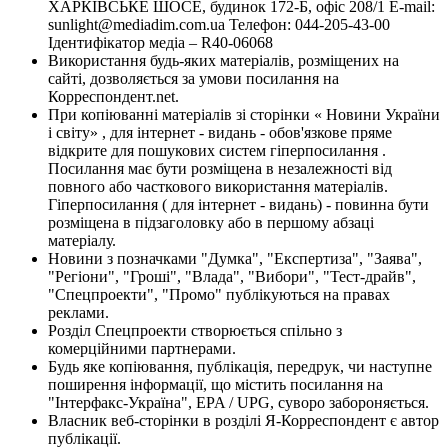
ХАРКІВСЬКЕ ШОСЕ, будинок 172-Б, офіс 208/1 E-mail:
sunlight@mediadim.com.ua
Телефон: 044-205-43-00
Ідентифікатор медіа – R40-06068
Використання будь-яких матеріалів, розміщених на
сайті, дозволяється за умови посилання на
Корреспондент.net.
При копіюванні матеріалів зі сторінки « Новини України
і світу» , для інтернет - видань - обов'язкове пряме
відкрите для пошукових систем гіперпосилання .
Посилання має бути розміщена в незалежності від
повного або часткового використання матеріалів.
Гіперпосилання ( для інтернет - видань) - повинна бути
розміщена в підзаголовку або в першому абзаці
матеріалу.
Новини з позначками "Думка", "Експертиза", "Заява",
"Регіони", "Гроші", "Влада", "Вибори", "Тест-драйв",
"Спецпроекти", "Промо" публікуються на правах
реклами.
Розділ Спецпроекти створюється спільно з
комерційними партнерами.
Будь яке копіювання, публікація, передрук, чи наступне
поширення інформації, що містить посилання на
"Інтерфакс-Україна", EPA / UPG, суворо забороняється.
Власник веб-сторінки в розділі Я-Корреспондент є автор
публікації.