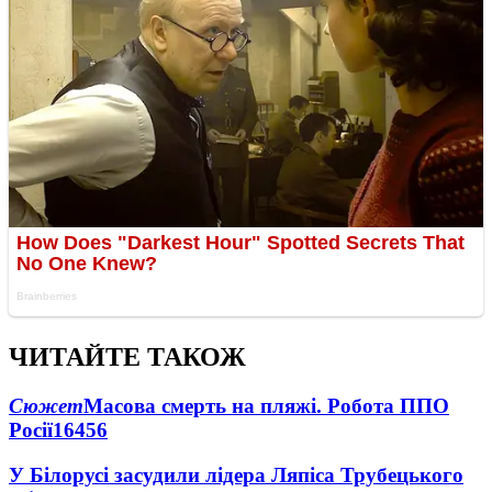
ЧИТАЙТЕ ТАКОЖ
Сюжет
Масова смерть на пляжі. Робота ППО
Росії
16456
У Білорусі засудили лідера Ляпіса Трубецького