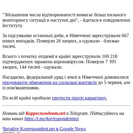
"Збільшення числа відтворюваності вимагає більш пильного
моніторингу ситуації в наступні дні", - йдеться в повідомленні
Інституту.
За підсумками останньої доби, в Німеччині зареєстрували 667
нових випадків. Померли 26 хворих, а одужали - близько
тисячі.
Всього з початку епідемії в країні зареєстрували 169 218
підтверджених заражень коронавірусом. Померли 7 395
хворих, 144 тисячі - одужали.
Нагадаємо, федеральний уряд і землі в Німеччині домовилися
продовжити обмеження на соціальні контакти
до 5 червня, але
із пом'якшеннями.
По всій країні пройшли
протести проти карантину.
Новини від
Корреспондент.net
в Telegram. Підписуйтесь на
наш канал
https://t.me/korrespondentnet
Читайте Korrespondent.net в Google News