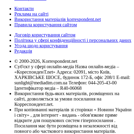
Контакти
Реклама на сайті
Використання матеріалів korrespondent.net
Правила користування сайтом
Договір користування сайтом
Політика у сфері конфіденційності і персональних даних
Угода щодо користування
Редакція
© 2000-2026, Korrespondent.net
Суб'єкт у сфері онлайн-медіа Назва онлайн-медіа –
«КореспонденТ.net» Адреса: 02091, місто Київ,
ХАРКІВСЬКЕ ШОСЕ, будинок 172-Б, офіс 208/1 E-mail:
sunlight@mediadim.com.ua
Телефон: 044-205-43-00
Ідентифікатор медіа – R40-06068
Використання будь-яких матеріалів, розміщених на
сайті, дозволяється за умови посилання на
Корреспондент.net.
При копіюванні матеріалів зі сторінки « Новини України
і світу» , для інтернет - видань - обов'язкове пряме
відкрите для пошукових систем гіперпосилання .
Посилання має бути розміщена в незалежності від
повного або часткового використання матеріалів.