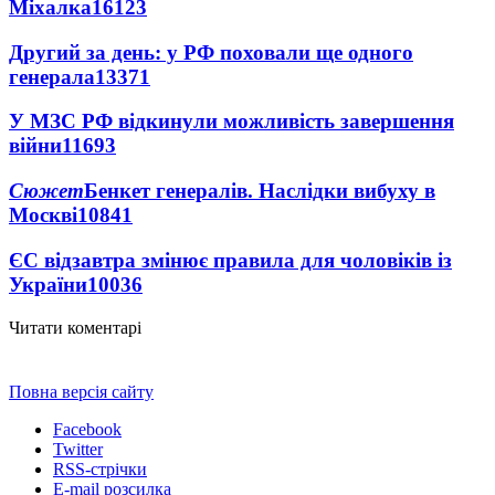
Міхалка
16123
Другий за день: у РФ поховали ще одного
генерала
13371
У МЗС РФ відкинули можливість завершення
війни
11693
Сюжет
Бенкет генералів. Наслідки вибуху в
Москві
10841
ЄС відзавтра змінює правила для чоловіків із
України
10036
Читати коментарі
Повна версія сайту
Facebook
Twitter
RSS-стрічки
E-mail розсилка