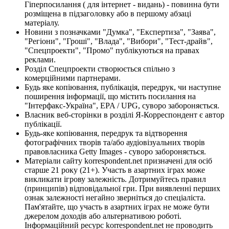
Гіперпосилання ( для інтернет - видань) - повинна бути
розміщена в підзаголовку або в першому абзаці
матеріалу.
Новини з позначками "Думка", "Експертиза", "Заява",
"Регіони", "Гроші", "Влада", "Вибори", "Тест-драйв",
"Спецпроекти", "Промо" публікуються на правах
реклами.
Розділ Спецпроекти створюється спільно з
комерційними партнерами.
Будь яке копіювання, публікація, передрук, чи наступне
поширення інформації, що містить посилання на
"Інтерфакс-Україна", EPA / UPG, суворо забороняється.
Власник веб-сторінки в розділі Я-Корреспондент є автор
публікації.
Будь-яке копіювання, передрук та відтворення
фотографічних творів та/або аудіовізуальних творів
правовласника Getty Images - суворо забороняється.
Матеріали сайту korrespondent.net призначені для осіб
старше 21 року (21+). Участь в азартних іграх може
викликати ігрову залежність. Дотримуйтесь правил
(принципів) відповідальної гри. При виявленні перших
ознак залежності негайно зверніться до спеціаліста.
Пам'ятайте, що участь в азартних іграх не може бути
джерелом доходів або альтернативою роботі.
Інформаційний ресурс korrespondent.net не проводить