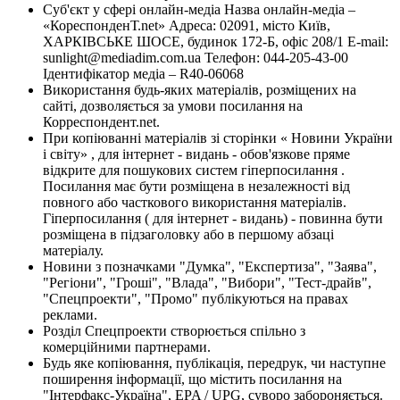
Суб'єкт у сфері онлайн-медіа Назва онлайн-медіа –
«КореспонденТ.net» Адреса: 02091, місто Київ,
ХАРКІВСЬКЕ ШОСЕ, будинок 172-Б, офіс 208/1 E-mail:
sunlight@mediadim.com.ua
Телефон: 044-205-43-00
Ідентифікатор медіа – R40-06068
Використання будь-яких матеріалів, розміщених на
сайті, дозволяється за умови посилання на
Корреспондент.net.
При копіюванні матеріалів зі сторінки « Новини України
і світу» , для інтернет - видань - обов'язкове пряме
відкрите для пошукових систем гіперпосилання .
Посилання має бути розміщена в незалежності від
повного або часткового використання матеріалів.
Гіперпосилання ( для інтернет - видань) - повинна бути
розміщена в підзаголовку або в першому абзаці
матеріалу.
Новини з позначками "Думка", "Експертиза", "Заява",
"Регіони", "Гроші", "Влада", "Вибори", "Тест-драйв",
"Спецпроекти", "Промо" публікуються на правах
реклами.
Розділ Спецпроекти створюється спільно з
комерційними партнерами.
Будь яке копіювання, публікація, передрук, чи наступне
поширення інформації, що містить посилання на
"Інтерфакс-Україна", EPA / UPG, суворо забороняється.