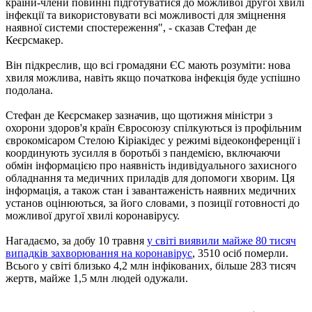
країни-члени повинні підготуватися до можливої ​​другої хвилі
інфекції та використовувати всі можливості для зміцнення
наявної системи спостереження", - сказав Стефан де
Кеєрсмакер.
Він підкреслив, що всі громадяни ЄС мають розуміти: нова
хвиля можлива, навіть якщо початкова інфекція буде успішно
подолана.
Стефан де Кеєрсмакер зазначив, що щотижня міністри з
охорони здоров'я країн Євросоюзу спілкуються із профільним
єврокомісаром Стелою Кіріакідес у режимі відеоконференції і
координують зусилля в боротьбі з пандемією, включаючи
обмін інформацією про наявність індивідуального захисного
обладнання та медичних приладів для допомоги хворим. Ця
інформація, а також стан і завантаженість наявних медичних
установ оцінюються, за його словами, з позиції готовності до
можливої ​​другої хвилі коронавірусу.
Нагадаємо, за добу 10 травня
у світі виявили майже 80 тисяч
випадків захворювання на коронавірус
, 3510 осіб померли.
Всього у світі близько 4,2 млн інфікованих, більше 283 тисяч
жертв, майже 1,5 млн людей одужали.