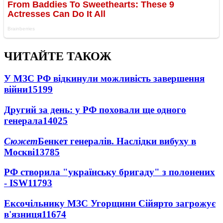
ЧИТАЙТЕ ТАКОЖ
У МЗС РФ відкинули можливість завершення
війни
15199
Другий за день: у РФ поховали ще одного
генерала
14025
Сюжет
Бенкет генералів. Наслідки вибуху в
Москві
13785
РФ створила "українську бригаду" з полонених
- ISW
11793
Ексочільнику МЗС Угорщини Сійярто загрожує
в'язниця
11674