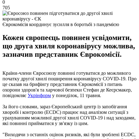
0
705
Єврокомісія координує зусилля в боротьбі з пандемією
Кожен європеєць повинен усвідомити,
що друга хвиля коронавірусу можлива,
зазначив представник Єврокомісії.
Країни-члени Євросоюзу повинні готуватися до можливого
початку другої хвилі поширення коронавірусу COVID-19. Про
це сказав на брифінгу представник Єврокомісії з питань
охорони здоров'я та харчової безпеки Стефан де Кеєрсмакер,
повідомляє
Укрінформ
у понеділок, 11 травня.
За його словами, зараз Європейський центр із запобігання
хворобі і контролю (ECDC) працює над аналізом ситуації з
урахуванням можливої ​​другої хвилі COVID-19 і над заходами,
які повинні прийматися у зв'язку із цим.
"Виходячи з останніх оцінок ризиків, які були зроблені ECDC,