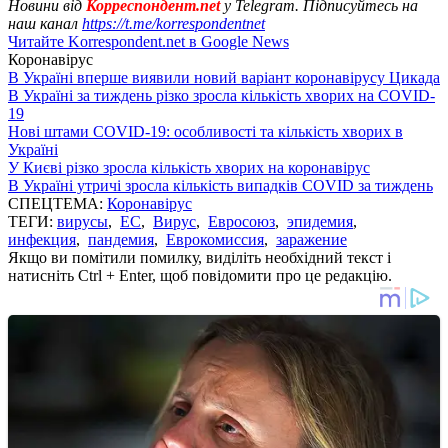
Новини від
Корреспондент.net
у Telegram. Підписуйтесь на
наш канал
https://t.me/korrespondentnet
Читайте Korrespondent.net в Google News
Коронавірус
В Україні вперше виявили новий варіант коронавірусу Цикада
В Україні за тиждень різко зросла кількість хворих на COVID-
19
Нові штами COVID-19: особливості та кількість хворих в
Україні
У Києві різко зросла кількість хворих на коронавірус
В Україні утричі зросла кількість випадків COVID за тиждень
СПЕЦТЕМА:
Коронавірус
ТЕГИ:
вирусы
,
ЕС
,
Вирус
,
Евросоюз
,
эпидемия
,
инфекция
,
пандемия
,
Еврокомиссия
,
заражение
Якщо ви помітили помилку, виділіть необхідний текст і
натисніть Ctrl + Enter, щоб повідомити про це редакцію.