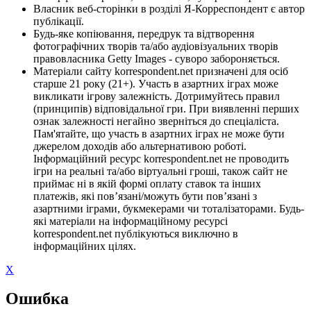
Власник веб-сторінки в розділі Я-Корреспондент є автор
публікації.
Будь-яке копіювання, передрук та відтворення
фотографічних творів та/або аудіовізуальних творів
правовласника Getty Images - суворо забороняється.
Матеріали сайту korrespondent.net призначені для осіб
старше 21 року (21+). Участь в азартних іграх може
викликати ігрову залежність. Дотримуйтесь правил
(принципів) відповідальної гри. При виявленні перших
ознак залежності негайно зверніться до спеціаліста.
Пам'ятайте, що участь в азартних іграх не може бути
джерелом доходів або альтернативою роботі.
Інформаційний ресурс korrespondent.net не проводить
ігри на реальні та/або віртуальні гроші, також сайт не
приймає ні в якій формі оплату ставок та інших
платежів, які пов’язані/можуть бути пов’язані з
азартними іграми, букмекерами чи тоталізаторами. Будь-
які матеріали на інформаційному ресурсі
korrespondent.net публікуються виключно в
інформаційних цілях.
X
Ошибка