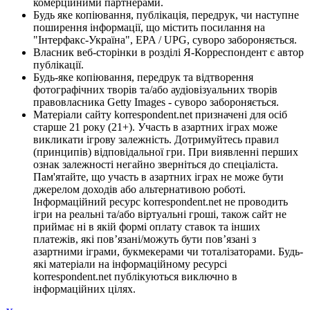
комерційними партнерами.
Будь яке копіювання, публікація, передрук, чи наступне
поширення інформації, що містить посилання на
"Інтерфакс-Україна", EPA / UPG, суворо забороняється.
Власник веб-сторінки в розділі Я-Корреспондент є автор
публікації.
Будь-яке копіювання, передрук та відтворення
фотографічних творів та/або аудіовізуальних творів
правовласника Getty Images - суворо забороняється.
Матеріали сайту korrespondent.net призначені для осіб
старше 21 року (21+). Участь в азартних іграх може
викликати ігрову залежність. Дотримуйтесь правил
(принципів) відповідальної гри. При виявленні перших
ознак залежності негайно зверніться до спеціаліста.
Пам'ятайте, що участь в азартних іграх не може бути
джерелом доходів або альтернативою роботі.
Інформаційний ресурс korrespondent.net не проводить
ігри на реальні та/або віртуальні гроші, також сайт не
приймає ні в якій формі оплату ставок та інших
платежів, які пов’язані/можуть бути пов’язані з
азартними іграми, букмекерами чи тоталізаторами. Будь-
які матеріали на інформаційному ресурсі
korrespondent.net публікуються виключно в
інформаційних цілях.