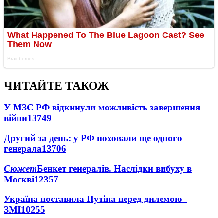
ЧИТАЙТЕ ТАКОЖ
У МЗС РФ відкинули можливість завершення
війни
13749
Другий за день: у РФ поховали ще одного
генерала
13706
Сюжет
Бенкет генералів. Наслідки вибуху в
Москві
12357
Україна поставила Путіна перед дилемою -
ЗМІ
10255