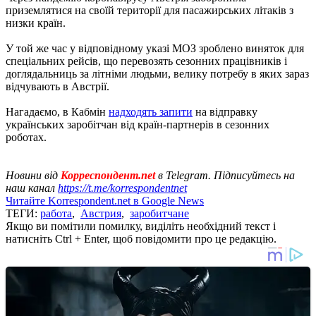
приземлятися на своїй території для пасажирських літаків з
низки країн.
У той же час у відповідному указі МОЗ зроблено виняток для
спеціальних рейсів, що перевозять сезонних працівників і
доглядальниць за літніми людьми, велику потребу в яких зараз
відчувають в Австрії.
Нагадаємо, в Кабмін
надходять запити
на відправку
українських заробітчан від країн-партнерів в сезонних
роботах.
Новини від
Корреспондент.net
в Telegram. Підписуйтесь на
наш канал
https://t.me/korrespondentnet
Читайте Korrespondent.net в Google News
ТЕГИ:
работа
,
Австрия
,
заробитчане
Якщо ви помітили помилку, виділіть необхідний текст і
натисніть Ctrl + Enter, щоб повідомити про це редакцію.