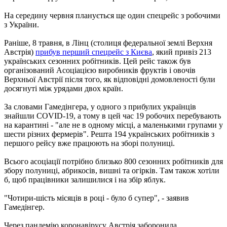
На середину червня планується ще один спецрейс з робочими
з України.
Раніше, 8 травня, в Лінц (столиця федеральної землі Верхня
Австрія)
прибув перший спецрейс з Києва
, який привіз 213
українських сезонних робітників. Цей рейс також був
організований Асоціацією виробників фруктів і овочів
Верхньої Австрії після того, як відповідні домовленості були
досягнуті між урядами двох країн.
За словами Гамедінгера, у одного з прибулих українців
знайшли COVID-19, а тому в цей час 19 робочих перебувають
на карантині - "але не в одному місці, а маленькими групами у
шести різних фермерів". Решта 194 українських робітників з
першого рейсу вже працюють на зборі полуниці.
Всього асоціації потрібно близько 800 сезонних робітників для
збору полуниці, абрикосів, вишні та огірків. Там також хотіли
б, щоб працівники залишилися і на збір яблук.
"Чотири-шість місяців в році - було б супер", - заявив
Гамедінгер.
Через пандемію коронавірусу Австрія заборонила