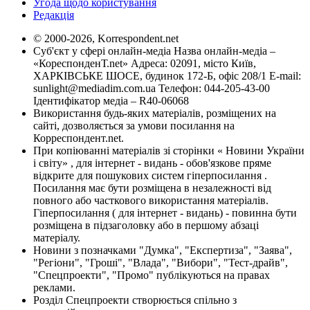
Угода щодо користування
Редакція
© 2000-2026, Korrespondent.net
Суб'єкт у сфері онлайн-медіа Назва онлайн-медіа –
«КореспонденТ.net» Адреса: 02091, місто Київ,
ХАРКІВСЬКЕ ШОСЕ, будинок 172-Б, офіс 208/1 E-mail:
sunlight@mediadim.com.ua
Телефон: 044-205-43-00
Ідентифікатор медіа – R40-06068
Використання будь-яких матеріалів, розміщених на
сайті, дозволяється за умови посилання на
Корреспондент.net.
При копіюванні матеріалів зі сторінки « Новини України
і світу» , для інтернет - видань - обов'язкове пряме
відкрите для пошукових систем гіперпосилання .
Посилання має бути розміщена в незалежності від
повного або часткового використання матеріалів.
Гіперпосилання ( для інтернет - видань) - повинна бути
розміщена в підзаголовку або в першому абзаці
матеріалу.
Новини з позначками "Думка", "Експертиза", "Заява",
"Регіони", "Гроші", "Влада", "Вибори", "Тест-драйв",
"Спецпроекти", "Промо" публікуються на правах
реклами.
Розділ Спецпроекти створюється спільно з