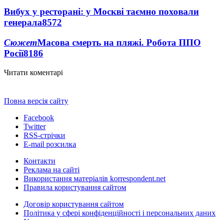
Вибух у ресторані: у Москві таємно поховали
генерала
8572
Сюжет
Масова смерть на пляжі. Робота ППО
Росії
8186
Читати коментарі
Повна версія сайту
Facebook
Twitter
RSS-стрічки
E-mail розсилка
Контакти
Реклама на сайті
Використання матеріалів korrespondent.net
Правила користування сайтом
Договір користування сайтом
Політика у сфері конфіденційності і персональних даних