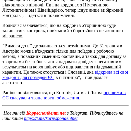
відкрилися з півночі. Як і на кордонах з Німеччиною,
Ліхтенштейном і Швейцарією, тепер існує лише вибірковий
контроль", - йдеться в повідомленні.
Водночас зазначається, що на кордоні з Угорщиною буде
залишатися контроль, пов'язаний з боротьбою з незаконною
міграцією.
"Вимоги до в'їзду залишаються незмінними. До 31 травня в
Австрію можна в'їжджати тільки для поїздок з робочою
метою, з поважних сімейних обставин, а також для догляду за
тваринами без зобов'язання надавати довідку з негативним
результатом на коронавірус або відправлення під домашній
карантин. Це також стосується і Словенії, яка
відкрила всі свої
кордони для громадян ЄС
в п'ятницю", - повідомляє
агентство.
Раніше повідомлялося, що Естонія, Латвія і Литва
першими в
ЄС скасували транспортні обмеження.
Новини від
Корреспондент.net
в Telegram. Підписуйтесь на
наш канал
https://t.me/korrespondentnet