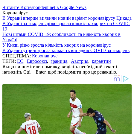
Читайте Korrespondent.net в Google News
Коронавірус
В Україні вперше виявили новий варіант коронавірусу Цикада
В Україні за тиждень різко зросла кількість хворих на COVID-
19
Нові штами COVID-19: особливості та кількість хворих в
Україні
У Києві різко зросла кількість хворих на коронавірус
В Україні утричі зросла кількість випадків COVID за тиждень
СПЕЦТЕМА:
Коронавірус
ТЕГИ:
ЕС
,
Евросоюз
,
граница
,
Австрия
,
карантин
Якщо ви помітили помилку, виділіть необхідний текст і
натисніть Ctrl + Enter, щоб повідомити про це редакцію.