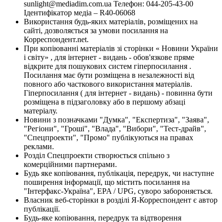
sunlight@mediadim.com.ua
Телефон: 044-205-43-00
Ідентифікатор медіа – R40-06068
Використання будь-яких матеріалів, розміщених на
сайті, дозволяється за умови посилання на
Корреспондент.net.
При копіюванні матеріалів зі сторінки « Новини України
і світу» , для інтернет - видань - обов'язкове пряме
відкрите для пошукових систем гіперпосилання .
Посилання має бути розміщена в незалежності від
повного або часткового використання матеріалів.
Гіперпосилання ( для інтернет - видань) - повинна бути
розміщена в підзаголовку або в першому абзаці
матеріалу.
Новини з позначками "Думка", "Експертиза", "Заява",
"Регіони", "Гроші", "Влада", "Вибори", "Тест-драйв",
"Спецпроекти", "Промо" публікуються на правах
реклами.
Розділ Спецпроекти створюється спільно з
комерційними партнерами.
Будь яке копіювання, публікація, передрук, чи наступне
поширення інформації, що містить посилання на
"Інтерфакс-Україна", EPA / UPG, суворо забороняється.
Власник веб-сторінки в розділі Я-Корреспондент є автор
публікації.
Будь-яке копіювання, передрук та відтворення