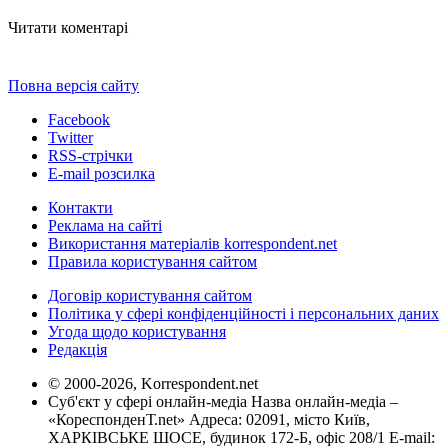
Читати коментарі
Повна версія сайту
Facebook
Twitter
RSS-стрічки
E-mail розсилка
Контакти
Реклама на сайті
Використання матеріалів korrespondent.net
Правила користування сайтом
Договір користування сайтом
Політика у сфері конфіденційності і персональних даних
Угода щодо користування
Редакція
© 2000-2026, Korrespondent.net
Суб'єкт у сфері онлайн-медіа Назва онлайн-медіа –
«КореспонденТ.net» Адреса: 02091, місто Київ,
ХАРКІВСЬКЕ ШОСЕ, будинок 172-Б, офіс 208/1 E-mail: