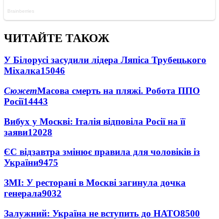
ЧИТАЙТЕ ТАКОЖ
У Білорусі засудили лідера Ляпіса Трубецького
Міхалка
15046
Сюжет
Масова смерть на пляжі. Робота ППО
Росії
14443
Вибух у Москві: Італія відповіла Росії на її
заяви
12028
ЄС відзавтра змінює правила для чоловіків із
України
9475
ЗМІ: У ресторані в Москві загинула дочка
генерала
9032
Залужний: Україна не вступить до НАТО
8500