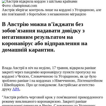
Фото: сhampionat.com
Австрія зберігає контроль лише на кордоні з Угорщиною, але
він пов'язаний з боротьбою з незаконною міграцією
В Австрію можна в'їжджати без
зобов'язання надавати довідку з
негативним результатом на
коронавірус або відправлення на
домашній карантин.
Влада Австрії в ніч на неділю, 17 травня, відкрила раніше
закриті через пандемію коронавірусу пункти пропуску на
кордоні з Чехією, Словаччиною та Угорщиною, як це було
зроблено раніше і на кордонах з Німеччиною, Ліхтенштейном
і Швейцарією. Про це повідомляє Австрійське агентство
друку
АРА
.
"Австрія робить черговий крок у пом'якшенні прикордонного
режиму викликаного коронакризою. Закриті раніше
прикордонні переходи в Чехію, Словаччину та Угорщину