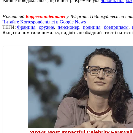
Раніше повідомлялося, що в центрі Кременчука
чоловік погро
Новини від
Корреспондент.net
у Telegram. Підписуйтесь на на
Читайте Korrespondent.net в Google News
ТЕГИ:
Франция
,
оружие
,
пенсионер
,
полиция
,
боеприпасы
,
Якщо ви помітили помилку, виділіть необхідний текст і натисніт