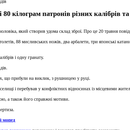
ідів
і 80 кілограм патронів різних калібрів та
оловіка, який створив удома склад зброї. Про це 20 травня пові
столетів, 88 мисливських ножів, два арбалети, три японські ката
алібрів і одну гранату.
дів.
их, що прибули на виклик, з рушницею у руці.
селищі і перебував у конфліктних відносинах із місцевими жите
ою, а також його справжні мотиви.
ертиза.
й мопед