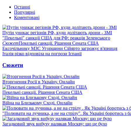
Останні
Популярні
Коментовані
Путін уникає регіонів РФ, куди долітають дрони - ЗМІ
"Пекельні" санкції США для РФ: реакція Зеленського
Сюжет
Пекельні санкції. Рішення Сената США
Ексочільнику МЗС Угорщини Сійярто загрожує в'язниця
Італія різко відповіла на погрози Іспанії
Сюжети
Вторгнення Росії в Україну. Онлайн
Пекельні санкції. Рішення Сената США
Війна на Близькому Сході. Онлайн
"Полювати на лучника, а не на стрілу". Як Україні боротись з 
Загадковий звук вибуху налякав Москву: що це було