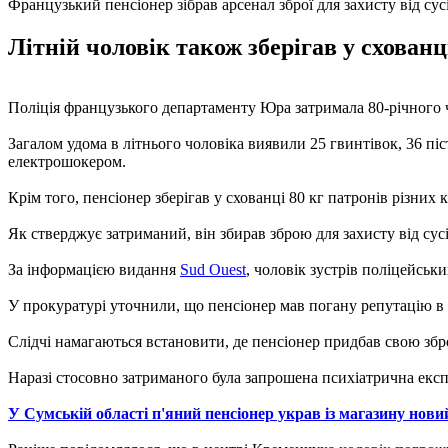
Французький пенсіонер зібрав арсенал зброї для захисту від сус
Літній чоловік також зберігав у схованц
Поліція французького департаменту Юра затримала 80-річного ч
Загалом удома в літнього чоловіка виявили 25 гвинтівок, 36 пі
електрошокером.
Крім того, пенсіонер зберігав у схованці 80 кг патронів різних к
Як стверджує затриманий, він збирав зброю для захисту від сусі
За інформацією видання
Sud Ouest
, чоловік зустрів поліцейськ
У прокуратурі уточнили, що пенсіонер мав погану репутацію в 
Слідчі намагаються встановити, де пенсіонер придбав свою збр
Наразі стосовно затриманого була запрошена психіатрична експ
У Сумській області п'яний пенсіонер украв із магазину нови