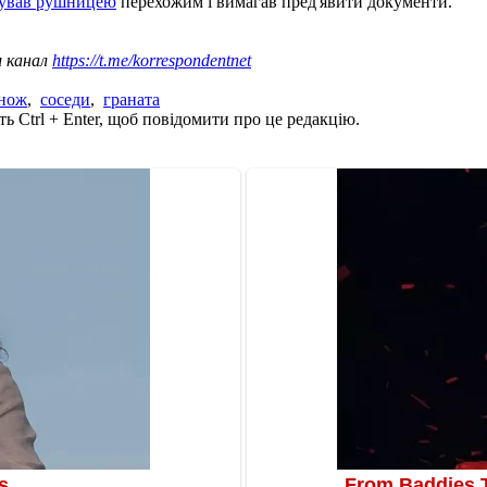
жував рушницею
перехожим і вимагав пред'явити документи.
ш канал
https://t.me/korrespondentnet
нож
,
соседи
,
граната
ь Ctrl + Enter, щоб повідомити про це редакцію.