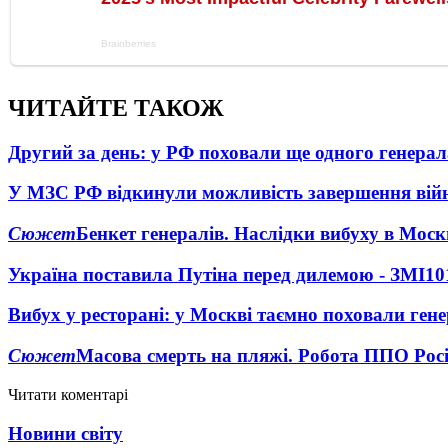
ЧИТАЙТЕ ТАКОЖ
Другий за день: у РФ поховали ще одного генерал
У МЗС РФ відкинули можливість завершення вій
Сюжет
Бенкет генералів. Наслідки вибуху в Моск
Україна поставила Путіна перед дилемою - ЗМІ
10
Вибух у ресторані: у Москві таємно поховали ген
Сюжет
Масова смерть на пляжі. Робота ППО Росі
Читати коментарі
Новини світу