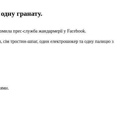
 одну гранату.
домила прес-служба жандармерії у Facebook.
ни, сім тростин-шпаг, один електрошокер та одну палицю з
лями.