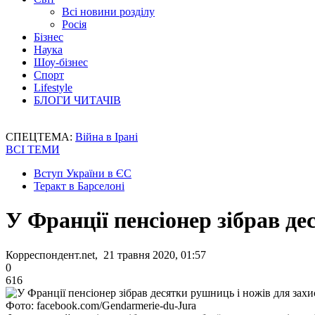
Всі новини розділу
Росія
Бізнес
Наука
Шоу-бізнес
Спорт
Lifestyle
БЛОГИ ЧИТАЧІВ
СПЕЦТЕМА:
Війна в Ірані
ВСІ ТЕМИ
Вступ України в ЄС
Теракт в Барселоні
У Франції пенсіонер зібрав де
Корреспондент.net, 21 травня 2020, 01:57
0
616
Фото: facebook.com/Gendarmerie-du-Jura