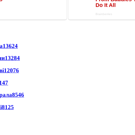
а
13624
ни
13284
ві
12076
147
ерала
8546
ї
8125