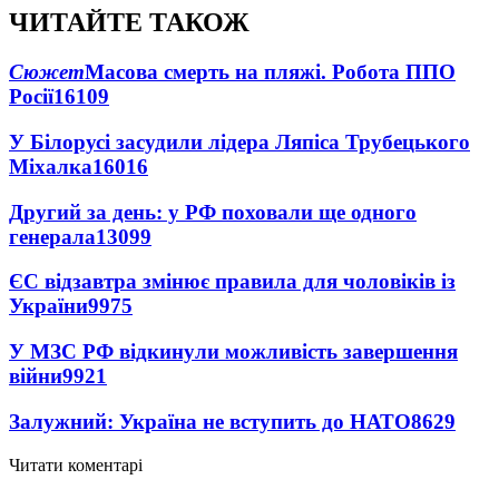
ЧИТАЙТЕ ТАКОЖ
Сюжет
Масова смерть на пляжі. Робота ППО
Росії
16109
У Білорусі засудили лідера Ляпіса Трубецького
Міхалка
16016
Другий за день: у РФ поховали ще одного
генерала
13099
ЄС відзавтра змінює правила для чоловіків із
України
9975
У МЗС РФ відкинули можливість завершення
війни
9921
Залужний: Україна не вступить до НАТО
8629
Читати коментарі