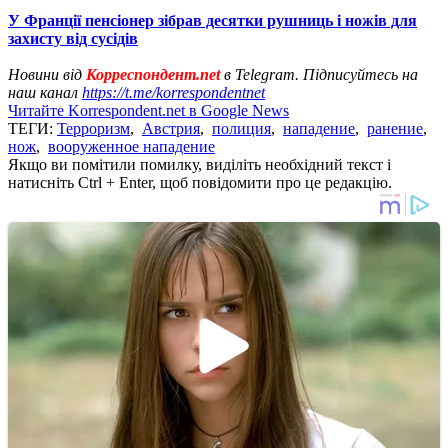
У Франції пенсіонер зібрав десятки рушниць і ножів для
захисту від сусідів
Новини від
Корреспондент.net
в Telegram. Підписуйтесь на
наш канал
https://t.me/korrespondentnet
Читайте Korrespondent.net в Google News
ТЕГИ:
Терроризм
,
Австрия
,
полиция
,
нападение
,
ранение
,
нож
,
вооруженное нападение
Якщо ви помітили помилку, виділіть необхідний текст і
натисніть Ctrl + Enter, щоб повідомити про це редакцію.