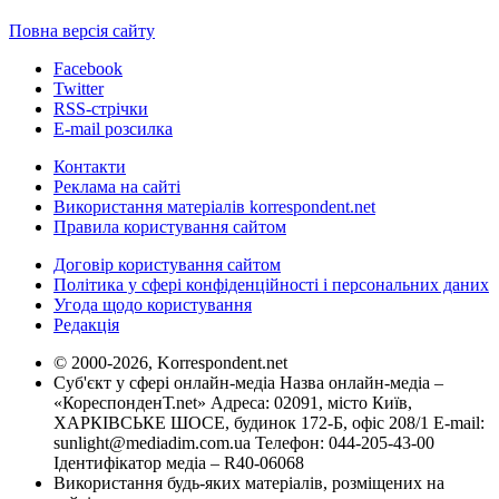
Повна версія сайту
Facebook
Twitter
RSS-стрічки
E-mail розсилка
Контакти
Реклама на сайті
Використання матеріалів korrespondent.net
Правила користування сайтом
Договір користування сайтом
Політика у сфері конфіденційності і персональних даних
Угода щодо користування
Редакція
© 2000-2026, Korrespondent.net
Суб'єкт у сфері онлайн-медіа Назва онлайн-медіа –
«КореспонденТ.net» Адреса: 02091, місто Київ,
ХАРКІВСЬКЕ ШОСЕ, будинок 172-Б, офіс 208/1 E-mail:
sunlight@mediadim.com.ua
Телефон: 044-205-43-00
Ідентифікатор медіа – R40-06068
Використання будь-яких матеріалів, розміщених на