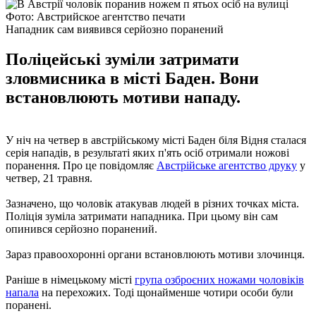
Фото: Австрийское агентство печати
Нападник сам виявився серйозно поранений
Поліцейські зуміли затримати
зловмисника в місті Баден. Вони
встановлюють мотиви нападу.
У ніч на четвер в австрійському місті Баден біля Відня сталася
серія нападів, в результаті яких п'ять осіб отримали ножові
поранення. Про це повідомляє
Австрійське агентство друку
у
четвер, 21 травня.
Зазначено, що чоловік атакував людей в різних точках міста.
Поліція зуміла затримати нападника. При цьому він сам
опинився серйозно поранений.
Зараз правоохоронні органи встановлюють мотиви злочинця.
Раніше в німецькому місті
група озброєних ножами чоловіків
напала
на перехожих. Тоді щонайменше чотири особи були
поранені.