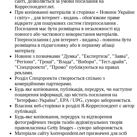
сайті, дозволяється за умови посилання на
Корреспондент.net.
При копіюванні матеріалів зі сторінки « Новини України
і світу» , для інтернет - видань - обов'язкове пряме
відкрите для пошукових систем гіперпосилання .
Посилання має бути розміщена в незалежності від
повного або часткового використання матеріалів.
Гіперпосилання ( для інтернет - видань) - повинна бути
розміщена в підзаголовку або в першому абзаці
матеріалу.
Новини з позначками "Думка", "Експертиза", "Заява",
"Регіони", "Гроші", "Влада", "Вибори", "Тест-драйв",
"Спецпроекти", "Промо" публікуються на правах
реклами.
Розділ Спецпроекти створюється спільно з
комерційними партнерами.
Будь яке копіювання, публікація, передрук, чи наступне
поширення інформації, що містить посилання на
"Інтерфакс-Україна", EPA / UPG, суворо забороняється.
Власник веб-сторінки в розділі Я-Корреспондент є автор
публікації.
Будь-яке копіювання, передрук та відтворення
фотографічних творів та/або аудіовізуальних творів
правовласника Getty Images - суворо забороняється.
Матеріали сайту korrespondent.net призначені для осіб