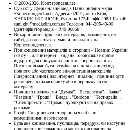
© 2000-2026, Korrespondent.net
Суб'єкт у сфері онлайн-медіа Назва онлайн-медіа –
«КореспонденТ.net» Адреса: 02091, місто Київ,
ХАРКІВСЬКЕ ШОСЕ, будинок 172-Б, офіс 208/1 E-mail:
sunlight@mediadim.com.ua
Телефон: 044-205-43-00
Ідентифікатор медіа – R40-06068
Використання будь-яких матеріалів, розміщених на
сайті, дозволяється за умови посилання на
Корреспондент.net.
При копіюванні матеріалів зі сторінки « Новини України
і світу» , для інтернет - видань - обов'язкове пряме
відкрите для пошукових систем гіперпосилання .
Посилання має бути розміщена в незалежності від
повного або часткового використання матеріалів.
Гіперпосилання ( для інтернет - видань) - повинна бути
розміщена в підзаголовку або в першому абзаці
матеріалу.
Новини з позначками "Думка", "Експертиза", "Заява",
"Регіони", "Гроші", "Влада", "Вибори", "Тест-драйв",
"Спецпроекти", "Промо" публікуються на правах
реклами.
Розділ Спецпроекти створюється спільно з
комерційними партнерами.
Будь яке копіювання, публікація, передрук, чи наступне
поширення інформації, що містить посилання на