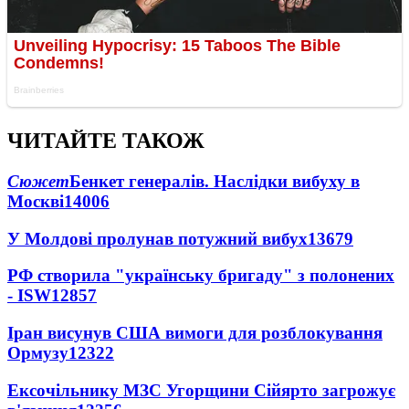
ЧИТАЙТЕ ТАКОЖ
Сюжет
Бенкет генералів. Наслідки вибуху в
Москві
14006
У Молдові пролунав потужний вибух
13679
РФ створила "українську бригаду" з полонених
- ISW
12857
Іран висунув США вимоги для розблокування
Ормузу
12322
Ексочільнику МЗС Угорщини Сійярто загрожує