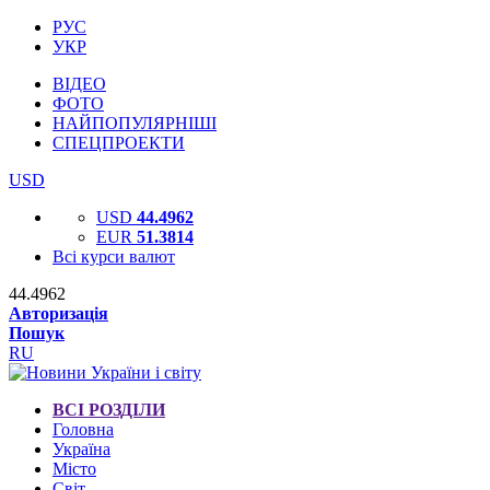
РУС
УКР
ВІДЕО
ФОТО
НАЙПОПУЛЯРНІШІ
СПЕЦПРОЕКТИ
USD
USD
44.4962
EUR
51.3814
Всі курси валют
44.4962
Авторизація
Пошук
RU
ВСІ РОЗДІЛИ
Головна
Україна
Місто
Світ