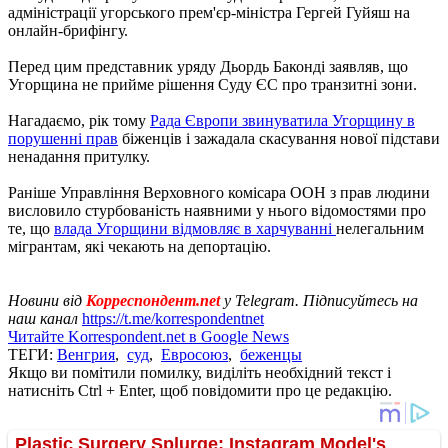
адміністрації угорського прем'єр-міністра Гергей Гуйяш на
онлайн-брифінгу.
Перед цим представник уряду Дьордь Баконді заявляв, що
Угорщина не прийме рішення Суду ЄС про транзитні зони.
Нагадаємо, рік тому
Рада Європи звинуватила Угорщину в
порушенні прав
біженців і зажадала скасування нової підстави
ненадання притулку.
Раніше Управління Верховного комісара ООН з прав людини
висловило стурбованість наявними у нього відомостями про
те, що
влада Угорщини відмовляє в харчуванні
нелегальним
мігрантам, які чекають на депортацію.
Новини від
Корреспондент.net
у Telegram. Підписуйтесь на
наш канал
https://t.me/korrespondentnet
Читайте Korrespondent.net в Google News
ТЕГИ:
Венгрия
,
суд
,
Евросоюз
,
беженцы
Якщо ви помітили помилку, виділіть необхідний текст і
натисніть Ctrl + Enter, щоб повідомити про це редакцію.