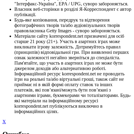
"Інтерфакс-Україна", EPA / UPG, суворо забороняється.
Власник веб-сторінки в розділі Я-Корреспондент є автор
публікації.
Будь-яке копіювання, передрук та відтворення
фотографічних творів та/або аудіовізуальних творів
правовласника Getty Images - суворо забороняється.
Матеріали сайту korrespondent.net призначені для осіб
старше 21 року (21+). Участь в азартних іграх може
викликати ігрову залежність. Дотримуйтесь правил
(принципів) відповідальної гри. При виявленні перших
ознак залежності негайно зверніться до спеціаліста.
Пам'ятайте, що участь в азартних іграх не може бути
джерелом доходів або альтернативою роботі.
Інформаційний ресурс korrespondent.net не проводить
ігри на реальні та/або віртуальні гроші, також сайт не
приймає ні в якій формі оплату ставок та інших
платежів, які пов’язані/можуть бути пов’язані з
азартними іграми, букмекерами чи тоталізаторами. Будь-
які матеріали на інформаційному ресурсі
korrespondent.net публікуються виключно в
інформаційних цілях.
X