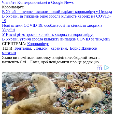
Читайте Korrespondent.net в Google News
Коронавірус
В Україні вперше виявили новий варіант коронавірусу Цикада
В Україні за тиждень різко зросла кількість хворих на COVID-
19
Нові штами COVID-19: особливості та кількість хворих в
Україні
У Києві різко зросла кількість хворих на коронавірус
В Україні утричі зросла кількість випадків COVID за тиждень
СПЕЦТЕМА:
Коронавірус
ТЕГИ:
Британия
,
Лондон
,
карантин
,
Борис Джонсон
,
магазин
Якщо ви помітили помилку, виділіть необхідний текст і
натисніть Ctrl + Enter, щоб повідомити про це редакцію.