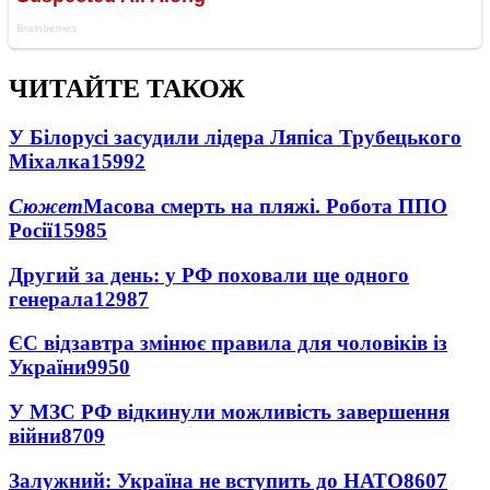
ЧИТАЙТЕ ТАКОЖ
У Білорусі засудили лідера Ляпіса Трубецького
Міхалка
15992
Сюжет
Масова смерть на пляжі. Робота ППО
Росії
15985
Другий за день: у РФ поховали ще одного
генерала
12987
ЄС відзавтра змінює правила для чоловіків із
України
9950
У МЗС РФ відкинули можливість завершення
війни
8709
Залужний: Україна не вступить до НАТО
8607