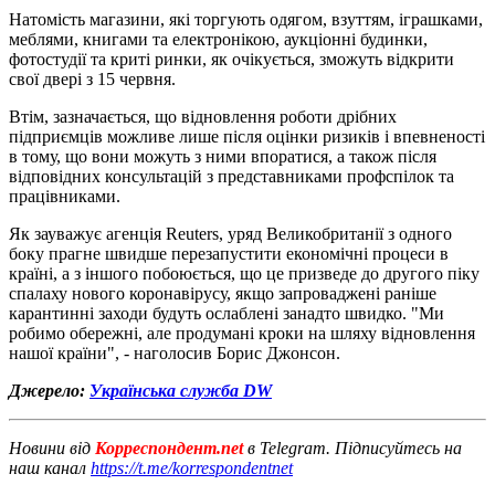
Натомість магазини, які торгують одягом, взуттям, іграшками,
меблями, книгами та електронікою, аукціонні будинки,
фотостудії та криті ринки, як очікується, зможуть відкрити
свої двері з 15 червня.
Втім, зазначається, що відновлення роботи дрібних
підприємців можливе лише після оцінки ризиків і впевненості
в тому, що вони можуть з ними впоратися, а також після
відповідних консультацій з представниками профспілок та
працівниками.
Як зауважує агенція Reuters, уряд Великобританії з одного
боку прагне швидше перезапустити економічні процеси в
країні, а з іншого побоюється, що це призведе до другого піку
спалаху нового коронавірусу, якщо запроваджені раніше
карантинні заходи будуть ослаблені занадто швидко. "Ми
робимо обережні, але продумані кроки на шляху відновлення
нашої країни", - наголосив Борис Джонсон.
Джерело:
Українська служба DW
Новини від
Корреспондент.net
в Telegram. Підписуйтесь на
наш канал
https://t.me/korrespondentnet