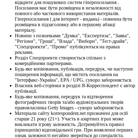
відкрите для пошукових систем гіперпосилання .
Посилання має бути розміщена в незалежності від
повного або часткового використання матеріалів.
Гіперпосилання ( для інтернет - видань) - повинна бути
розміщена в підзаголовку або в першому абзаці
матеріалу.
Новини з позначками "Думка", "Експертиза", "Заява",
"Регіони", "Гроші", "Влада", "Вибори", "Тест-драйв",
"Спецпроекти", "Промо" публікуються на правах
реклами.
Розділ Спецпроекти створюється спільно з
комерційними партнерами.
Будь яке копіювання, публікація, передрук, чи наступне
поширення інформації, що містить посилання на
"Інтерфакс-Україна", EPA / UPG, суворо забороняється.
Власник веб-сторінки в розділі Я-Корреспондент є автор
публікації.
Будь-яке копіювання, передрук та відтворення
фотографічних творів та/або аудіовізуальних творів
правовласника Getty Images - суворо забороняється.
Матеріали сайту korrespondent.net призначені для осіб
старше 21 року (21+). Участь в азартних іграх може
викликати ігрову залежність. Дотримуйтесь правил
(принципів) відповідальної гри. При виявленні перших
ознак залежності негайно зверніться до спеціаліста.