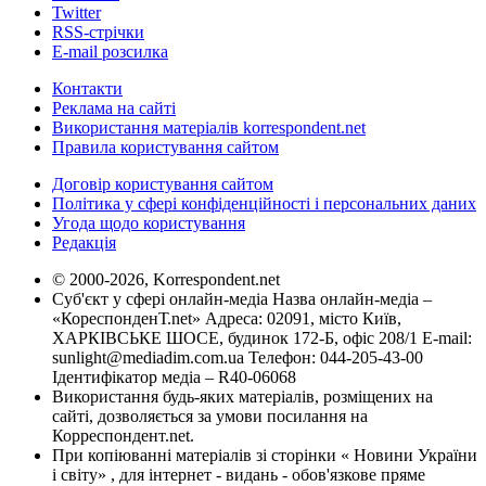
Twitter
RSS-стрічки
E-mail розсилка
Контакти
Реклама на сайті
Використання матеріалів korrespondent.net
Правила користування сайтом
Договір користування сайтом
Політика у сфері конфіденційності і персональних даних
Угода щодо користування
Редакція
© 2000-2026, Korrespondent.net
Суб'єкт у сфері онлайн-медіа Назва онлайн-медіа –
«КореспонденТ.net» Адреса: 02091, місто Київ,
ХАРКІВСЬКЕ ШОСЕ, будинок 172-Б, офіс 208/1 E-mail:
sunlight@mediadim.com.ua
Телефон: 044-205-43-00
Ідентифікатор медіа – R40-06068
Використання будь-яких матеріалів, розміщених на
сайті, дозволяється за умови посилання на
Корреспондент.net.
При копіюванні матеріалів зі сторінки « Новини України
і світу» , для інтернет - видань - обов'язкове пряме