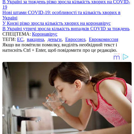
В Україні за тиждень різко зросла кількість хворих на COVID-
19
Нові штами COVID-19: особливості та кількість хворих в
Україні
У Києві різко зросла кількість хворих на коронавірус
В Україні утричі зросла кількість випадків COVID за тиждень
СПЕЦТЕМА:
Коронавірус
ТЕГИ:
ЕС
,
вакцина
,
деньги
,
Евросоюз
,
Еврокомиссия
Якщо ви помітили помилку, виділіть необхідний текст і
натисніть Ctrl + Enter, щоб повідомити про це редакцію.