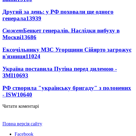
Другий за день: у РФ поховали ще одного
генерала
13939
Сюжет
Бенкет генералів. Наслідки вибуху в
Москві
13686
Ексочільнику МЗС Угорщини Сійярто загрожує
в'язниця
11024
Україна поставила Путіна перед дилемою -
ЗМІ
10693
РФ створила "українську бригаду" з полонених
- ISW
10640
Читати коментарі
Повна версія сайту
Facebook