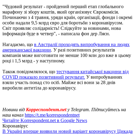
"Чудовий результат - пройдений перший етап глобального
марафону зі збору коштів, який організовує Єврокомісія.
Починаючи з 4 травня, уряди країн, організації, фонди і окремі
особи надали 9,5 млрд євро для боротьби з коронавірусом.
Світ проявляє солідарність! Слідкуйте за новинами, нова
інформація буде в четвер", - написала фон дер Ляєн.
Нагадаємо, що
в Австралії проходять випробування на людях
американської вакцини
. У разі позитивних результатів
компанія може виготовити не менше 100 млн доз вже в цьому
році і 1,5 млрд - у наступному.
Також повідомлялося, що
тестування китайської вакцини від
COVID показало позитивний результат.
У випробуваннях
взяли участь понад сто осіб. Майже всі вони за 28 днів
виробили антитіла до коронавірусу.
Новини від
Корреспондент.net
у Telegram. Підписуйтесь на
наш канал
https://t.me/korrespondentnet
Читайте Korrespondent.net в Google News
Коронавірус
В Україні вперше виявили новий варіант коронавірусу Цикада