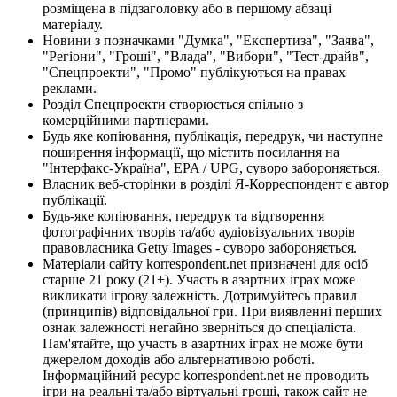
розміщена в підзаголовку або в першому абзаці
матеріалу.
Новини з позначками "Думка", "Експертиза", "Заява",
"Регіони", "Гроші", "Влада", "Вибори", "Тест-драйв",
"Спецпроекти", "Промо" публікуються на правах
реклами.
Розділ Спецпроекти створюється спільно з
комерційними партнерами.
Будь яке копіювання, публікація, передрук, чи наступне
поширення інформації, що містить посилання на
"Інтерфакс-Україна", EPA / UPG, суворо забороняється.
Власник веб-сторінки в розділі Я-Корреспондент є автор
публікації.
Будь-яке копіювання, передрук та відтворення
фотографічних творів та/або аудіовізуальних творів
правовласника Getty Images - суворо забороняється.
Матеріали сайту korrespondent.net призначені для осіб
старше 21 року (21+). Участь в азартних іграх може
викликати ігрову залежність. Дотримуйтесь правил
(принципів) відповідальної гри. При виявленні перших
ознак залежності негайно зверніться до спеціаліста.
Пам'ятайте, що участь в азартних іграх не може бути
джерелом доходів або альтернативою роботі.
Інформаційний ресурс korrespondent.net не проводить
ігри на реальні та/або віртуальні гроші, також сайт не