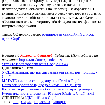
році, включають заборону на імпорт нафти з цієї країни,
поставки нинішньому режиму готового палива і
нафтопродуктів, обмеження на інвестиції, заморозку в ЄС
активів сирійського центрального банку, ембарго на торгівлю
технологіями подвійного призначення, а також засобами та
обладнанням для моніторингу або блокування телефонних та
інтернет-комунікацій.
Також ЄС неодноразово
розширював санкційний список
щодо Сирії.
Новини від
Корреспондент.net
у Telegram. Підписуйтесь на
наш канал
https://t.me/korrespondentnet
Читайте Korrespondent.net в Google News
ІДІЛ і війна в Сирії
У США заявили, що три дні завдавали авіаударів по цілях у
Сирії
МАГАТЕ виявило сліди урану на об'єкті в Сирії
Пентагон зробив заяву щодо військ США у Сирії
Російські кораблі вивозять боєприпаси з Сирії - розвідка
Курди планують виведення 10 тисяч бійців із Сирії - ЗМІ
СПЕЦТЕМА:
ІДІЛ і війна в Сирії
ТЕГИ:
ЕС
,
Сирия
,
Евросоюз
,
санкции