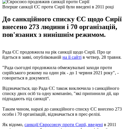
Вперше санкції ЄС проти Сирії були введені в 2011 році
До санкційного списку ЄС щодо Сирії
внесено 273 людини і 70 організацій,
пов'язаних з нинішнім режимом.
Рада ЄС продовжила на рік санкції щодо Сирії. Про це
йдеться в заяві, опублікованій
на її сайті
в четвер, 28 травня.
"Рада сьогодні продовжила обмежувальні заходи проти
сирійського режиму на один рік - до 1 червня 2021 року", -
говориться в документі.
Відзначається, що Рада ЄС також виключила з санкційного
списку двох осіб та одну компанію, "які припинили дії, що
підпадають під санкції".
Таким чином, наразі до санкційного списку ЄС внесено 273
особи і 70 організацій, відзначається в прес-релізі.
Як відомо,
санкції Євросоюзу проти Сирії, введені
в 2011