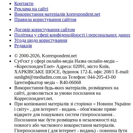
Контакти
Реклама на сайті
Використання матеріалів korrespondent.net
Правила користування сайтом
Договір користування сайтом
Політика у сфері конфіденційності і персональних даних
Угода щодо користування
Редакція
© 2000-2026, Korrespondent.net
Суб'єкт у сфері онлайн-медіа Назва онлайн-медіа –
«КореспонденТ.net» Адреса: 02091, місто Київ,
ХАРКІВСЬКЕ ШОСЕ, будинок 172-Б, офіс 208/1 E-mail:
sunlight@mediadim.com.ua
Телефон: 044-205-43-00
Ідентифікатор медіа – R40-06068
Використання будь-яких матеріалів, розміщених на
сайті, дозволяється за умови посилання на
Корреспондент.net.
При копіюванні матеріалів зі сторінки « Новини України
і світу» , для інтернет - видань - обов'язкове пряме
відкрите для пошукових систем гіперпосилання .
Посилання має бути розміщена в незалежності від
повного або часткового використання матеріалів.
Гіперпосилання ( для інтернет - видань) - повинна бути