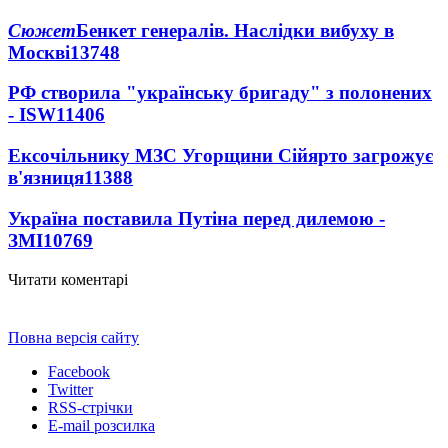
Сюжет
Бенкет генералів. Наслідки вибуху в
Москві
13748
РФ створила "українську бригаду" з полонених
- ISW
11406
Ексочільнику МЗС Угорщини Сійярто загрожує
в'язниця
11388
Україна поставила Путіна перед дилемою -
ЗМІ
10769
Читати коментарі
Повна версія сайту
Facebook
Twitter
RSS-стрічки
E-mail розсилка