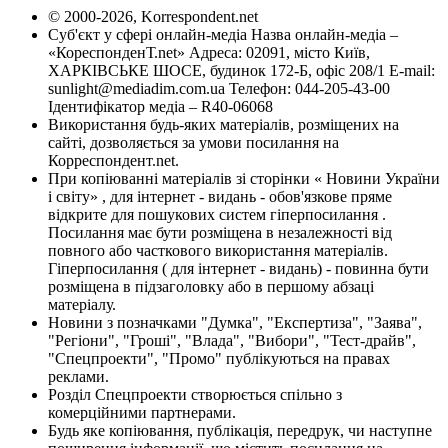
© 2000-2026, Korrespondent.net
Суб'єкт у сфері онлайн-медіа Назва онлайн-медіа –
«КореспонденТ.net» Адреса: 02091, місто Київ,
ХАРКІВСЬКЕ ШОСЕ, будинок 172-Б, офіс 208/1 E-mail:
sunlight@mediadim.com.ua
Телефон: 044-205-43-00
Ідентифікатор медіа – R40-06068
Використання будь-яких матеріалів, розміщених на
сайті, дозволяється за умови посилання на
Корреспондент.net.
При копіюванні матеріалів зі сторінки « Новини України
і світу» , для інтернет - видань - обов'язкове пряме
відкрите для пошукових систем гіперпосилання .
Посилання має бути розміщена в незалежності від
повного або часткового використання матеріалів.
Гіперпосилання ( для інтернет - видань) - повинна бути
розміщена в підзаголовку або в першому абзаці
матеріалу.
Новини з позначками "Думка", "Експертиза", "Заява",
"Регіони", "Гроші", "Влада", "Вибори", "Тест-драйв",
"Спецпроекти", "Промо" публікуються на правах
реклами.
Розділ Спецпроекти створюється спільно з
комерційними партнерами.
Будь яке копіювання, публікація, передрук, чи наступне