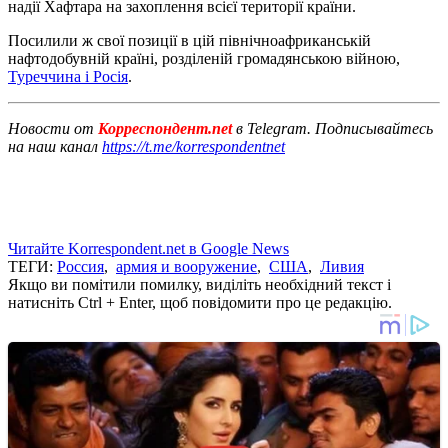
надії Хафтара на захоплення всієї території країни.
Посилили ж свої позиції в цій північноафриканській
нафтодобувній країні, розділеній громадянською війною,
Туреччина і Росія
.
Новости от
Корреспондент.net
в Telegram. Подписывайтесь
на наш канал
https://t.me/korrespondentnet
Читайте Korrespondent.net в Google News
ТЕГИ:
Россия
,
армия и вооружение
,
США
,
Ливия
Якщо ви помітили помилку, виділіть необхідний текст і
натисніть Ctrl + Enter, щоб повідомити про це редакцію.