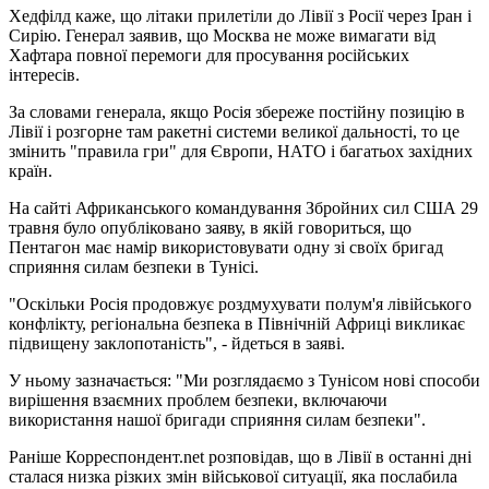
Хедфілд каже, що літаки прилетіли до Лівії з Росії через Іран і
Сирію. Генерал заявив, що Москва не може вимагати від
Хафтара повної перемоги для просування російських
інтересів.
За словами генерала, якщо Росія збереже постійну позицію в
Лівії і розгорне там ракетні системи великої дальності, то це
змінить "правила гри" для Європи, НАТО і багатьох західних
країн.
На сайті Африканського командування Збройних сил США 29
травня було опубліковано заяву, в якій говориться, що
Пентагон має намір використовувати одну зі своїх бригад
сприяння силам безпеки в Тунісі.
"Оскільки Росія продовжує роздмухувати полум'я лівійського
конфлікту, регіональна безпека в Північній Африці викликає
підвищену заклопотаність", - йдеться в заяві.
У ньому зазначається: "Ми розглядаємо з Тунісом нові способи
вирішення взаємних проблем безпеки, включаючи
використання нашої бригади сприяння силам безпеки".
Раніше Корреспондент.net розповідав, що в Лівії в останні дні
сталася низка різких змін військової ситуації, яка послабила