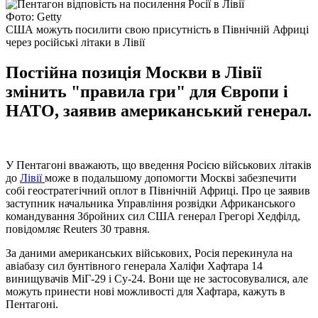
Фото: Getty
США можуть посилити свою присутність в Північній Африці
через російські літаки в Лівії
Постійна позиція Москви в Лівії
змінить "правила гри" для Європи і
НАТО, заявив американський генерал.
У Пентагоні вважають, що введення Росією військових літаків
до
Лівії
може в подальшому допомогти Москві забезпечити
собі геостратегічний оплот в Північній Африці. Про це заявив
заступник начальника Управління розвідки Африканського
командування Збройних сил США генерал Грегорі Хедфілд,
повідомляє Reuters 30 травня.
За даними американських військових, Росія перекинула на
авіабазу сил бунтівного генерала Халіфи Хафтара 14
винищувачів МіГ-29 і Су-24. Вони ще не застосовувалися, але
можуть принести нові можливості для Хафтара, кажуть в
Пентагоні.