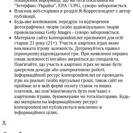
поширення інформації, що містить посилання на
"Інтерфакс-Україна", EPA / UPG, суворо забороняється.
Власник веб-сторінки в розділі Я-Корреспондент є автор
публікації.
Будь-яке копіювання, передрук та відтворення
фотографічних творів та/або аудіовізуальних творів
правовласника Getty Images - суворо забороняється.
Матеріали сайту korrespondent.net призначені для осіб
старше 21 року (21+). Участь в азартних іграх може
викликати ігрову залежність. Дотримуйтесь правил
(принципів) відповідальної гри. При виявленні перших
ознак залежності негайно зверніться до спеціаліста.
Пам'ятайте, що участь в азартних іграх не може бути
джерелом доходів або альтернативою роботі.
Інформаційний ресурс korrespondent.net не проводить
ігри на реальні та/або віртуальні гроші, також сайт не
приймає ні в якій формі оплату ставок та інших
платежів, які пов’язані/можуть бути пов’язані з
азартними іграми, букмекерами чи тоталізаторами. Будь-
які матеріали на інформаційному ресурсі
korrespondent.net публікуються виключно в
інформаційних цілях.
X