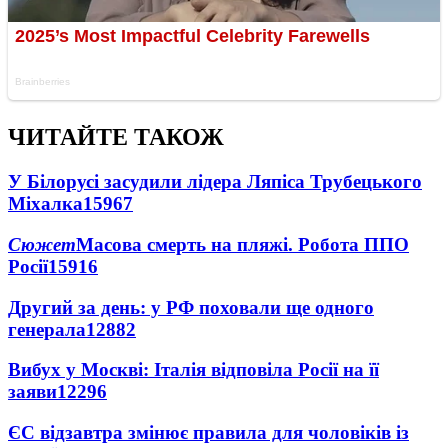
ЧИТАЙТЕ ТАКОЖ
У Білорусі засудили лідера Ляпіса Трубецького
Міхалка
15967
Сюжет
Масова смерть на пляжі. Робота ППО
Росії
15916
Другий за день: у РФ поховали ще одного
генерала
12882
Вибух у Москві: Італія відповіла Росії на її
заяви
12296
ЄС відзавтра змінює правила для чоловіків із