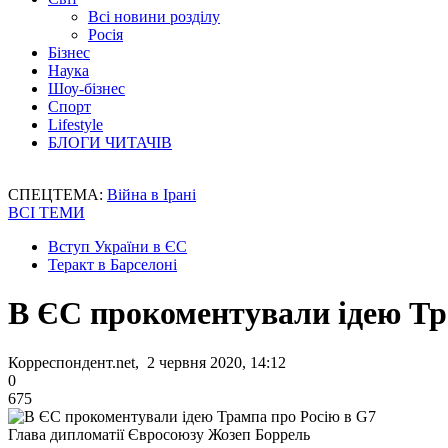
Всі новини розділу
Росія
Бізнес
Наука
Шоу-бізнес
Спорт
Lifestyle
БЛОГИ ЧИТАЧІВ
СПЕЦТЕМА:
Війна в Ірані
ВСІ ТЕМИ
Вступ України в ЄС
Теракт в Барселоні
В ЄС прокоментували ідею Тр
Корреспондент.net, 2 червня 2020, 14:12
0
675
Глава дипломатії Євросоюзу Жозеп Боррель