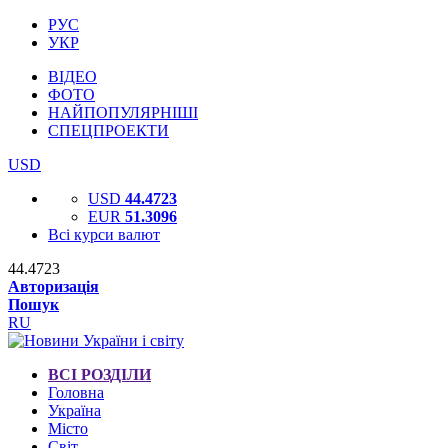
РУС
УКР
ВІДЕО
ФОТО
НАЙПОПУЛЯРНІШІ
СПЕЦПРОЕКТИ
USD
USD
44.4723
EUR
51.3096
Всі курси валют
44.4723
Авторизація
Пошук
RU
ВСІ РОЗДІЛИ
Головна
Україна
Місто
Світ