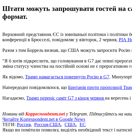
Штати можуть запрошувати гостей на сам
формат.
Верховний представник ЄС із зовнішньої політики і політики 
конференції в Брюсселі, повідомляє у вівторок, 2 червня,
РІА Н
Разом з тим Боррель визнав, що США можуть запросити Росію н
"Я б хотів підкреслити, що головування в G7 дає певні прерога
зміна статусу членства на постійній основі не є прерогативою г
Як відомо,
Трамп намагається повернути Росію в G7
. Минулорі
Напередодні повідомлялося, що
Британія проти пропозиції Тра
Нагадаємо,
Трамп переніс саміт G7 з кінця червня
на вересень 
Новини від
Корреспондент.net
у Telegram. Підписуйтесь на на
Читайте Korrespondent.net в Google News
ТЕГИ:
Россия
,
Россия-США
,
США
,
ЕС
Якщо ви помітили помилку, виділіть необхідний текст і натисніт