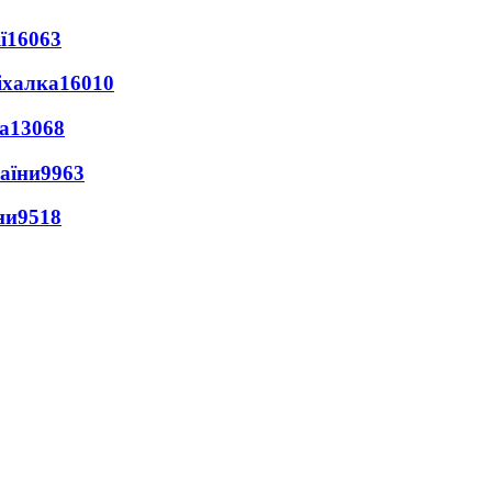
ї
16063
іхалка
16010
а
13068
раїни
9963
ни
9518