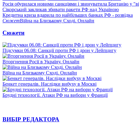
Росія обурилася новими санкціями і звинуватила Британію у "в
Сікорський закликав збивати ракети РФ над Україною
Кредитна криза вдарила по найбільших банках РФ - розвідка
Сюжет
Війна на Близькому Сході. Онлайн
Сюжети
Підсумки 06.08: Санкції проти РФ і дрон у Лейпцигу
Вторгнення Росії в Україну. Онлайн
Війна на Близькому Сході. Онлайн
Бенкет генералів. Наслідки вибуху в Москві
Брудні технології. Атаки РФ на вибори у Франції
ВИБІР РЕДАКТОРА