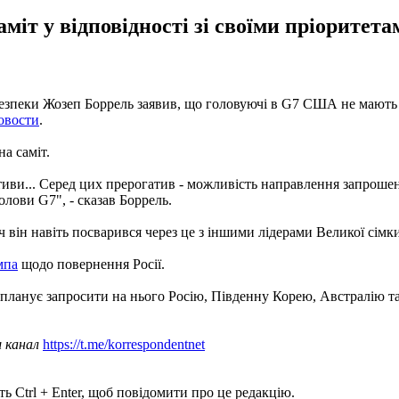
іт у відповідності зі своїми пріоритета
безпеки Жозеп Боррель заявив, що головуючі в G7 США не мають 
овости
.
а саміт.
тиви... Серед цих прерогатив - можливість направлення запрошен
олови G7", - сказав Боррель.
ч він навіть посварився через це з іншими лідерами Великої сімки
мпа
щодо повернення Росії.
і планує запросити на нього Росію, Південну Корею, Австралію та
ш канал
https://t.me/korrespondentnet
ь Ctrl + Enter, щоб повідомити про це редакцію.