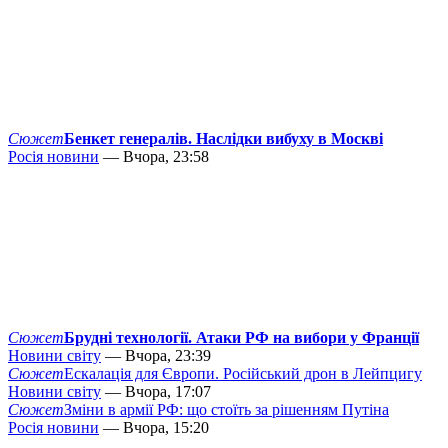
Сюжет
Бенкет генералів. Наслідки вибуху в Москві
Росія новини
— Вчора, 23:58
Сюжет
Брудні технології. Атаки РФ на вибори у Франції
Новини світу
— Вчора, 23:39
Сюжет
Ескалація для Європи. Російський дрон в Лейпцигу
Новини світу
— Вчора, 17:07
Сюжет
Зміни в армії РФ: що стоїть за рішенням Путіна
Росія новини
— Вчора, 15:20