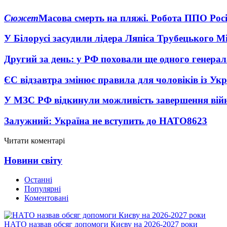
Сюжет
Масова смерть на пляжі. Робота ППО Росі
У Білорусі засудили лідера Ляпіса Трубецького М
Другий за день: у РФ поховали ще одного генерал
ЄС відзавтра змінює правила для чоловіків із Ук
У МЗС РФ відкинули можливість завершення вій
Залужний: Україна не вступить до НАТО
8623
Читати коментарі
Новини світу
Останні
Популярні
Коментовані
НАТО назвав обсяг допомоги Києву на 2026-2027 роки