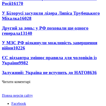
Росії
16170
У Білорусі засудили лідера Ляпіса Трубецького
Міхалка
16028
Другий за день: у РФ поховали ще одного
генерала
13140
У МЗС РФ відкинули можливість завершення
війни
10226
ЄС відзавтра змінює правила для чоловіків із
України
9982
Залужний: Україна не вступить до НАТО
8636
Читати коментарі
Повна версія сайту
Facebook