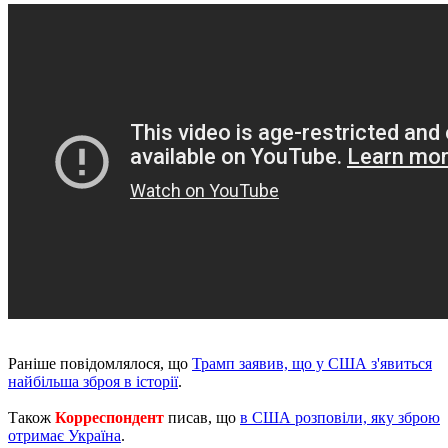
Раніше повідомлялося, що
Трамп заявив, що у США з'явиться
найбільша зброя в історії
.
Також
Корреспондент
писав, що
в США розповіли, яку зброю
отримає Україна
.