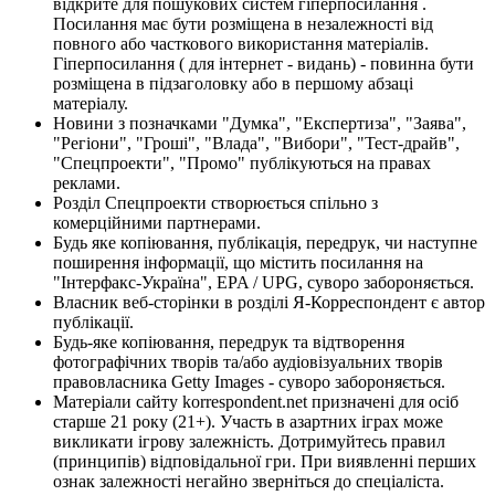
відкрите для пошукових систем гіперпосилання .
Посилання має бути розміщена в незалежності від
повного або часткового використання матеріалів.
Гіперпосилання ( для інтернет - видань) - повинна бути
розміщена в підзаголовку або в першому абзаці
матеріалу.
Новини з позначками "Думка", "Експертиза", "Заява",
"Регіони", "Гроші", "Влада", "Вибори", "Тест-драйв",
"Спецпроекти", "Промо" публікуються на правах
реклами.
Розділ Спецпроекти створюється спільно з
комерційними партнерами.
Будь яке копіювання, публікація, передрук, чи наступне
поширення інформації, що містить посилання на
"Інтерфакс-Україна", EPA / UPG, суворо забороняється.
Власник веб-сторінки в розділі Я-Корреспондент є автор
публікації.
Будь-яке копіювання, передрук та відтворення
фотографічних творів та/або аудіовізуальних творів
правовласника Getty Images - суворо забороняється.
Матеріали сайту korrespondent.net призначені для осіб
старше 21 року (21+). Участь в азартних іграх може
викликати ігрову залежність. Дотримуйтесь правил
(принципів) відповідальної гри. При виявленні перших
ознак залежності негайно зверніться до спеціаліста.