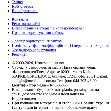
Twitter
RSS-стрічки
E-mail розсилка
Контакти
Реклама на сайті
Використання матеріалів korrespondent.net
Правила користування сайтом
Договір користування сайтом
Політика у сфері конфіденційності і персональних даних
Угода щодо користування
Редакція
© 2000-2026, Korrespondent.net
Суб'єкт у сфері онлайн-медіа Назва онлайн-медіа –
«КореспонденТ.net» Адреса: 02091, місто Київ,
ХАРКІВСЬКЕ ШОСЕ, будинок 172-Б, офіс 208/1 E-mail:
sunlight@mediadim.com.ua
Телефон: 044-205-43-00
Ідентифікатор медіа – R40-06068
Використання будь-яких матеріалів, розміщених на
сайті, дозволяється за умови посилання на
Корреспондент.net.
При копіюванні матеріалів зі сторінки « Новини України
і світу» , для інтернет - видань - обов'язкове пряме