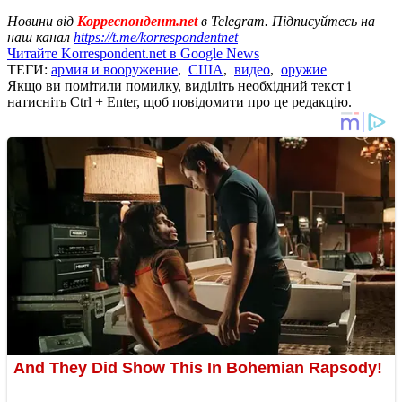
Новини від
Корреспондент.net
в Telegram. Підписуйтесь на
наш канал
https://t.me/korrespondentnet
Читайте Korrespondent.net в Google News
ТЕГИ:
армия и вооружение
,
США
,
видео
,
оружие
Якщо ви помітили помилку, виділіть необхідний текст і
натисніть Ctrl + Enter, щоб повідомити про це редакцію.