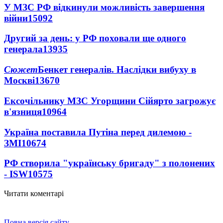
У МЗС РФ відкинули можливість завершення
війни
15092
Другий за день: у РФ поховали ще одного
генерала
13935
Сюжет
Бенкет генералів. Наслідки вибуху в
Москві
13670
Ексочільнику МЗС Угорщини Сійярто загрожує
в'язниця
10964
Україна поставила Путіна перед дилемою -
ЗМІ
10674
РФ створила "українську бригаду" з полонених
- ISW
10575
Читати коментарі
Повна версія сайту