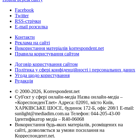
Facebook
Twitter
RSS-стрічки
E-mail розсилка
Контакти
Реклама на сайті
Використання матеріалів korrespondent.net
Правила користування сайтом
Договір користування сайтом
Політика у сфері конфіденційності і персональних даних
Угода щодо користування
Редакція
© 2000-2026, Korrespondent.net
Суб'єкт у сфері онлайн-медіа Назва онлайн-медіа –
«КореспонденТ.net» Адреса: 02091, місто Київ,
ХАРКІВСЬКЕ ШОСЕ, будинок 172-Б, офіс 208/1 E-mail:
sunlight@mediadim.com.ua
Телефон: 044-205-43-00
Ідентифікатор медіа – R40-06068
Використання будь-яких матеріалів, розміщених на
сайті, дозволяється за умови посилання на
Корреспондент.net.