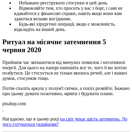
Небажано реєструвати стосунки в цей день.
Відмовляйте тим, хто просить у вас з борг, і самі не
вдавайтеся у фінансові справи, навіть якщо вони вам
здаються вельми вигідними.
Будь-які хірургічні операції, якщо є можливість,
відкладіть на інший день.
Ритуал на місячне затемнення 5
червня 2020
Прийшов час звільнитися від минулих помилок і негативної
енергії. Для цього на папері напишіть все те, чого б ви хотіли
позбутися. Це стосується не тільки якихось речей, але і ваших
думок, стосунків тощо.
Потім спаліть аркуш у полум'ї свічки, а попіл розвійте. Бажано
при цьому думати позитивно, мріяти і будувати плани.
pixabay.com
Нагадаємо, що в цьому році
на світ чекає шість затемнень. До
чого готуватися українцям?