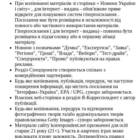
При копіюванні матеріалів зі сторінки « Новини України
і світу» , для інтернет - видань - обов'язкове пряме
відкрите для пошукових систем гіперпосилання .
Посилання має бути розміщена в незалежності від
повного або часткового використання матеріалів.
Гіперпосилання ( для інтернет - видань) - повинна бути
розміщена в підзаголовку або в першому абзаці
матеріалу.
Новини з позначками "Думка", "Експертиза", "Заява",
"Регіони", "Гроші", "Влада", "Вибори", "Тест-драйв",
"Спецпроекти", "Промо" публікуються на правах
реклами.
Розділ Спецпроекти створюється спільно з
комерційними партнерами.
Будь яке копіювання, публікація, передрук, чи наступне
поширення інформації, що містить посилання на
"Інтерфакс-Україна", EPA / UPG, суворо забороняється.
Власник веб-сторінки в розділі Я-Корреспондент є автор
публікації.
Будь-яке копіювання, передрук та відтворення
фотографічних творів та/або аудіовізуальних творів
правовласника Getty Images - суворо забороняється.
Матеріали сайту korrespondent.net призначені для осіб
старше 21 року (21+). Участь в азартних іграх може
викликати ігрову залежність. Дотримуйтесь правил