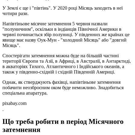
У Землі є ще і "півтінь". У 2020 році Місяць заходить в неї
чотири рази.
Напівтіньове місячне затемнення 5 червня назвали
"полуничним", оскільки в індіанців Північної Америки в
червні починається збір полуниці. У південних же країнах це
явище має назву Оук-Мун - "холодний Місяць" або "довгий
Місяць".
Спостерігати затемнення можна буде на більшій частині
території Європи та Азії, в Африці, в Австралії, в Антарктиді,
в акваторіях Тихого, Атлантичного і Індійського океанів, а
також у південно-східній і східній Південній Америці.
Однак, як стверджують фахівці, напівтіньове затемнення
побачити неозброєним оком буде неможливо. Знадобиться
спеціальна апаратура.
pixabay.com
Що треба робити в період Місячного
затемнення