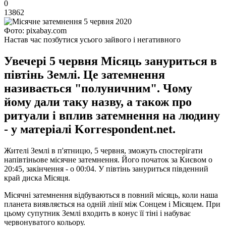
0
13862
Фото: pixabay.com
Настав час позбутися усього зайвого і негативного
Увечері 5 червня Місяць зануриться в
півтінь Землі. Це затемнення
називається "полуничним". Чому
йому дали таку назву, а також про
ритуали і вплив затемнення на людину
- у матеріалі Korrespondent.net.
Жителі Землі в п'ятницю, 5 червня, зможуть спостерігати
напівтіньове місячне затемнення. Його початок за Києвом о
20:45, закінчення - о 00:04. У півтінь зануриться південний
край диска Місяця.
Місячні затемнення відбуваються в повний місяць, коли наша
планета виявляється на одній лінії між Сонцем і Місяцем. При
цьому супутник Землі входить в конус її тіні і набуває
червонуватого кольору.