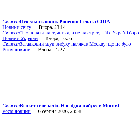
Сюжет
Пекельні санкції. Рішення Сената США
Новини світу
— Вчора, 23:14
Сюжет
"Полювати на лучника, а не на стрілу". Як Україні бор
Новини України
— Вчора, 16:36
Сюжет
Загадковий звук вибуху налякав Москву: що це було
Росія новини
— Вчора, 15:27
Сюжет
Бенкет генералів. Наслідки вибуху в Москві
Росія новини
— 6 серпня 2026, 23:58