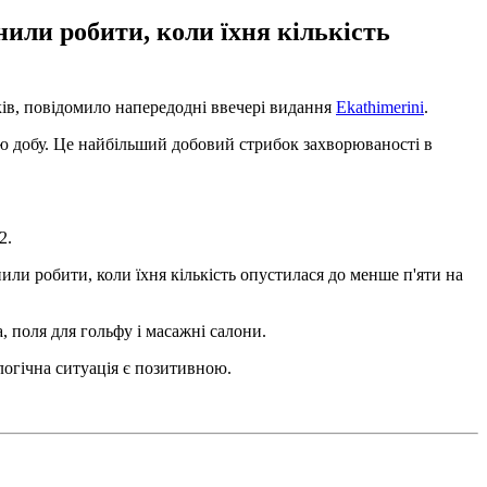
нили робити, коли їхня кількість
ків, повідомило напередодні ввечері видання
Ekathimerini
.
нню добу. Це найбільший добовий стрибок захворюваності в
2.
или робити, коли їхня кількість опустилася до менше п'яти на
а, поля для гольфу і масажні салони.
логічна ситуація є позитивною.