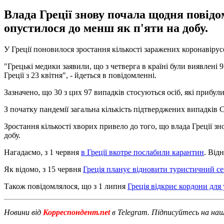
Влада Греції знову почала щодня повідо
опустилося до менш як п'яти на добу.
У Греції поновилося зростання кількості заражених коронавіру
"Грецькі медики заявили, що з четверга в країні були виявлені
Греції з 23 квітня", - йдеться в повідомленні.
Зазначено, що 30 з цих 97 випадків стосуються осіб, які прибули
З початку пандемії загальна кількість підтверджених випадків C
Зростання кількості хворих привело до того, що влада Греції з
добу.
Нагадаємо, з 1 червня
в Греції вкотре послабили карантин
. Від
Як відомо, з 15 червня
Греція планує відновити туристичний се
Також повідомлялося, що з 1 липня
Греція відкриє кордони для 
Новини від
Корреспондент.net
в Telegram. Підписуйтесь на на