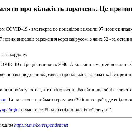
мляти про кількість заражень. Це припи
сом COVID-19 - з четверга по понеділок виявили 97 нових випад
 97 нових випадків зараження коронавірусом, з яких 52 - за оста
 з-за кордону.
OVID-19 в Греції становить 3049. А кількість смертей досягла 18
нову почала щодня повідомляти про кількість заражень. Це припин
новили роботу готелі, літні кінотеатри, басейни, шлюбні агентств
зон
. Вона готова приймати громадян 29 інших країн, де епідеміо
українців
за умови стабільної епідеміологічної ситуації.
ш канал
https://t.me/korrespondentnet