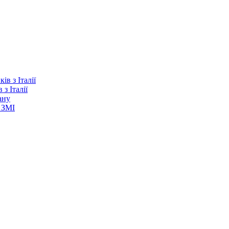
з Італії
ану
 ЗМІ