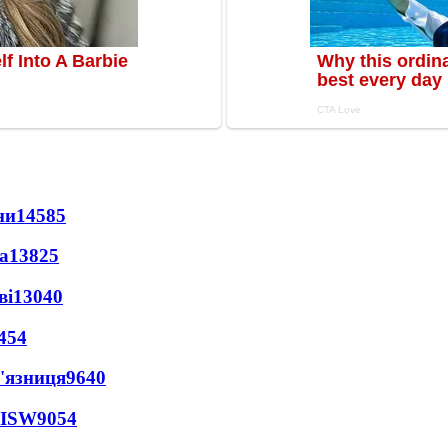
ни
14585
а
13825
ві
13040
454
'язниця
9640
 ISW
9054