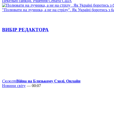
Пекельні санкції. Рішення Сената США
"Полювати на лучника, а не на стрілу". Як Україні боротись з 
ВИБІР РЕДАКТОРА
Сюжет
Війна на Близькому Сході. Онлайн
Новини світу
— 00:07