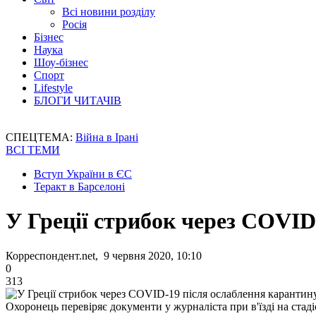
Всі новини розділу
Росія
Бізнес
Наука
Шоу-бізнес
Спорт
Lifestyle
БЛОГИ ЧИТАЧІВ
СПЕЦТЕМА:
Війна в Ірані
ВСІ ТЕМИ
Вступ України в ЄС
Теракт в Барселоні
У Греції стрибок через COVID
Корреспондент.net, 9 червня 2020, 10:10
0
313
Охоронець перевіряє документи у журналіста при в'їзді на стад