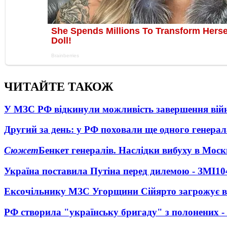
ЧИТАЙТЕ ТАКОЖ
У МЗС РФ відкинули можливість завершення вій
Другий за день: у РФ поховали ще одного генерал
Сюжет
Бенкет генералів. Наслідки вибуху в Моск
Україна поставила Путіна перед дилемою - ЗМІ
10
Ексочільнику МЗС Угорщини Сійярто загрожує в
РФ створила "українську бригаду" з полонених -