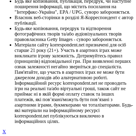
Будь яке копіювання, публікація, передрук, чи наступне
поширення інформації, що містить посилання на
"Інтерфакс-Україна", EPA / UPG, суворо забороняється.
Власник веб-сторінки в розділі Я-Корреспондент є автор
публікації.
Будь-яке копіювання, передрук та відтворення
фотографічних творів та/або аудіовізуальних творів
правовласника Getty Images - суворо забороняється.
Матеріали сайту korrespondent.net призначені для осіб
старше 21 року (21+). Участь в азартних іграх може
викликати ігрову залежність. Дотримуйтесь правил
(принципів) відповідальної гри. При виявленні перших
ознак залежності негайно зверніться до спеціаліста.
Пам'ятайте, що участь в азартних іграх не може бути
джерелом доходів або альтернативою роботі.
Інформаційний ресурс korrespondent.net не проводить
ігри на реальні та/або віртуальні гроші, також сайт не
приймає ні в якій формі оплату ставок та інших
платежів, які пов’язані/можуть бути пов’язані з
азартними іграми, букмекерами чи тоталізаторами. Будь-
які матеріали на інформаційному ресурсі
korrespondent.net публікуються виключно в
інформаційних цілях.
X