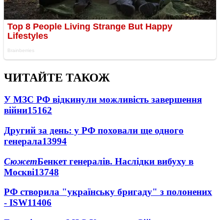
ЧИТАЙТЕ ТАКОЖ
У МЗС РФ відкинули можливість завершення
війни
15162
Другий за день: у РФ поховали ще одного
генерала
13994
Сюжет
Бенкет генералів. Наслідки вибуху в
Москві
13748
РФ створила "українську бригаду" з полонених
- ISW
11406