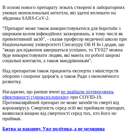
В основі нового препарату лежать створені в лабораторних
умовах моноклональні антитіла, які здатні впливати на
збудника SARS-CoV-2.
"Препарат може також використовуватися для боротьби з
широким колом інфекційних захворювань, в тому числі як
превентивний засіб", - сказав професор медичної школи при
Національному університеті Сінгапуру Ой Н Ін і додав, що
"якщо дослідження завершаться успішно, то TY027 можна
буде використовувати людям, які мають по роботі широкі
соціальні контакти, а також мандрівникам".
Над препаратом також працюють експерти з міністерств
оборони і охорони здоров'я, а також Ради з економічного
розвитку.
Нагадаємо, що раніше вчені
не знайшли підтверджень
ефективності гідроксихлорохіну
при COVID-19.
Протималярійний препарат не може запобігти смерті від
коронавірусу. Смертність серед осіб які приймали препарат,
виявилася вищою від смертності серед тих, хто його не
приймав.
Битва за вакцину. Уже політика, а не медицина