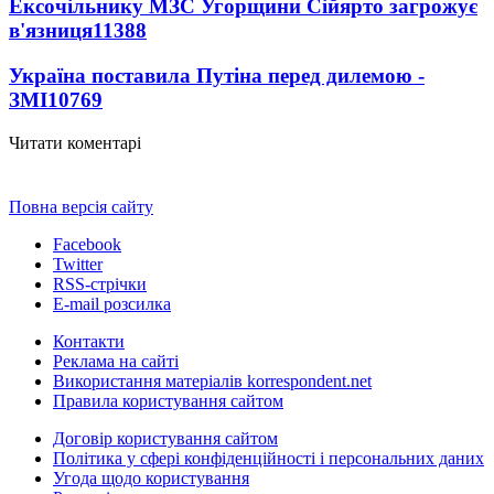
Ексочільнику МЗС Угорщини Сійярто загрожує
в'язниця
11388
Україна поставила Путіна перед дилемою -
ЗМІ
10769
Читати коментарі
Повна версія сайту
Facebook
Twitter
RSS-стрічки
E-mail розсилка
Контакти
Реклама на сайті
Використання матеріалів korrespondent.net
Правила користування сайтом
Договір користування сайтом
Політика у сфері конфіденційності і персональних даних
Угода щодо користування