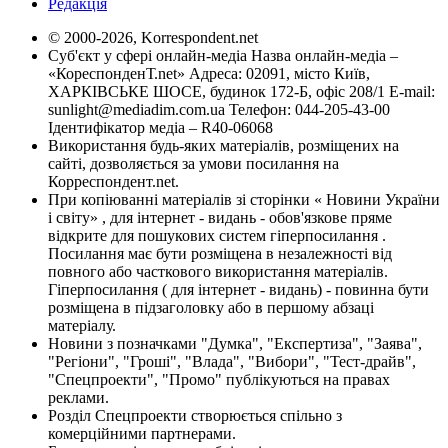
Редакція
© 2000-2026, Korrespondent.net
Суб'єкт у сфері онлайн-медіа Назва онлайн-медіа –
«КореспонденТ.net» Адреса: 02091, місто Київ,
ХАРКІВСЬКЕ ШОСЕ, будинок 172-Б, офіс 208/1 E-mail:
sunlight@mediadim.com.ua
Телефон: 044-205-43-00
Ідентифікатор медіа – R40-06068
Використання будь-яких матеріалів, розміщених на
сайті, дозволяється за умови посилання на
Корреспондент.net.
При копіюванні матеріалів зі сторінки « Новини України
і світу» , для інтернет - видань - обов'язкове пряме
відкрите для пошукових систем гіперпосилання .
Посилання має бути розміщена в незалежності від
повного або часткового використання матеріалів.
Гіперпосилання ( для інтернет - видань) - повинна бути
розміщена в підзаголовку або в першому абзаці
матеріалу.
Новини з позначками "Думка", "Експертиза", "Заява",
"Регіони", "Гроші", "Влада", "Вибори", "Тест-драйв",
"Спецпроекти", "Промо" публікуються на правах
реклами.
Розділ Спецпроекти створюється спільно з
комерційними партнерами.