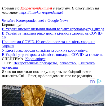
Новини від
Корреспондент.net
в Telegram. Підписуйтесь на
наш канал
https://t.me/korrespondentnet
Читайте Korrespondent.net в Google News
Коронавірус
В Україні вперше виявили новий варіант коронавірусу Цикада
В Україні за тиждень різко зросла кількість хворих на COVID-
19
Нові штами COVID-19: особливості та кількість хворих в
Україні
У Києві різко зросла кількість хворих на коронавірус
В Україні утричі зросла кількість випадків COVID за тиждень
СПЕЦТЕМА:
Коронавірус
ТЕГИ:
Лекарственные препараты
,
лекарство
,
Сингапур
,
лекарства
Якщо ви помітили помилку, виділіть необхідний текст і
натисніть Ctrl + Enter, щоб повідомити про це редакцію.