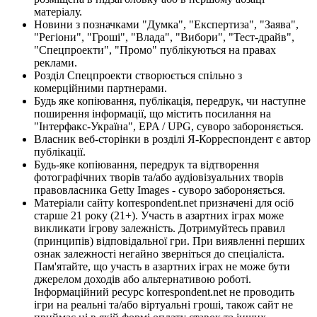
матеріалу.
Новини з позначками "Думка", "Експертиза", "Заява",
"Регіони", "Гроші", "Влада", "Вибори", "Тест-драйв",
"Спецпроекти", "Промо" публікуються на правах
реклами.
Розділ Спецпроекти створюється спільно з
комерційними партнерами.
Будь яке копіювання, публікація, передрук, чи наступне
поширення інформації, що містить посилання на
"Інтерфакс-Україна", EPA / UPG, суворо забороняється.
Власник веб-сторінки в розділі Я-Корреспондент є автор
публікації.
Будь-яке копіювання, передрук та відтворення
фотографічних творів та/або аудіовізуальних творів
правовласника Getty Images - суворо забороняється.
Матеріали сайту korrespondent.net призначені для осіб
старше 21 року (21+). Участь в азартних іграх може
викликати ігрову залежність. Дотримуйтесь правил
(принципів) відповідальної гри. При виявленні перших
ознак залежності негайно зверніться до спеціаліста.
Пам'ятайте, що участь в азартних іграх не може бути
джерелом доходів або альтернативою роботі.
Інформаційний ресурс korrespondent.net не проводить
ігри на реальні та/або віртуальні гроші, також сайт не