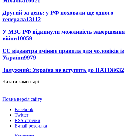
Міхалка
16021
Другий за день: у РФ поховали ще одного
генерала
13112
У МЗС РФ відкинули можливість завершення
війни
10059
ЄС відзавтра змінює правила для чоловіків із
України
9979
Залужний: Україна не вступить до НАТО
8632
Читати коментарі
Повна версія сайту
Facebook
Twitter
RSS-стрічки
E-mail розсилка