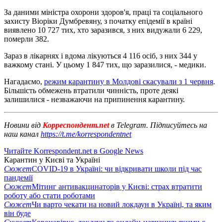
За даними міністра охорони здоров'я, праці та соціального
захисту Віоріки Думбревяну, з початку епідемії в країні
виявлено 10 727 тих, хто заразився, з них видужали 6 229,
померли 382.
Зараз в лікарнях і вдома лікуються 4 116 осіб, з них 344 у
важкому стані. У цьому 1 847 тих, що заразилися, - медики.
Нагадаємо,
режим карантину в Молдові скасували з 1 червня
.
Більшість обмежень втратили чинність, проте деякі
залишилися - незважаючи на припинення карантину.
Новини від
Корреспондент.net
в Telegram. Підписуйтесь на
наш канал
https://t.me/korrespondentnet
Читайте Korrespondent.net в Google News
Карантин у Києві та Україні
Сюжет
COVID-19 в Україні: чи відкривати школи під час
пандемії
Сюжет
Мітинг антивакцинаторів у Києві: страх втратити
роботу або стати роботами
Сюжет
Чи варто чекати на новий локдаун в Україні, та яким
він буде