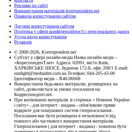
Контакти
Реклама на сайті
Використання матеріалів korrespondent.net
Правила користування сайтом
Договір користування сайтом
Політика у сфері конфіденційності і персональних даних
Угода щодо користування
Редакція
© 2000-2026, Korrespondent.net
Суб'єкт у сфері онлайн-медіа Назва онлайн-медіа –
«КореспонденТ.net» Адреса: 02091, місто Київ,
ХАРКІВСЬКЕ ШОСЕ, будинок 172-Б, офіс 208/1 E-mail:
sunlight@mediadim.com.ua
Телефон: 044-205-43-00
Ідентифікатор медіа – R40-06068
Використання будь-яких матеріалів, розміщених на
сайті, дозволяється за умови посилання на
Корреспондент.net.
При копіюванні матеріалів зі сторінки « Новини України
і світу» , для інтернет - видань - обов'язкове пряме
відкрите для пошукових систем гіперпосилання .
Посилання має бути розміщена в незалежності від
повного або часткового використання матеріалів.
Гіперпосилання ( для інтернет - видань) - повинна бути
розміщена в підзаголовку або в першому абзаці