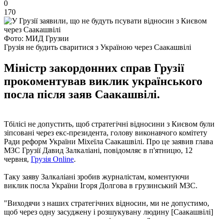
0
170
Фото: МИД Грузии
Грузія не будить сваритися з Україною через Саакашвілі
Міністр закордонних справ Грузії
прокоментував виклик українського
посла після заяв Саакашвілі.
Тбілісі не допустить, щоб стратегічні відносини з Києвом були
зіпсовані через екс-президента, голову виконавчого комітету
Ради реформ України Міхеїла Саакашвілі. Про це заявив глава
МЗС Грузії Давид Залкаліані, повідомляє в п'ятницю, 12
червня,
Грузія Online
.
Таку заяву Залкаліані зробив журналістам, коментуючи
виклик посла України Ігоря Долгова в грузинський МЗС.
"Виходячи з наших стратегічних відносин, ми не допустимо,
щоб через одну засуджену і розшукувану людину [Саакашвілі]