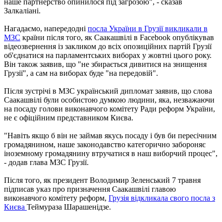
наше партнерство опинилося під загрозою", - сказав
Залкаліані.
Нагадаємо, напередодні
посла України в Грузії викликали в
МЗС
країни після того, як Саакашвілі в Facebook опублікував
відеозвернення із закликом до всіх опозиційних партій Грузії
об'єднатися на парламентських виборах у жовтні цього року.
Він також заявив, що "не збирається дивитися на знищення
Грузії", а сам на виборах буде "на передовій".
Після зустрічі в МЗС український дипломат заявив, що слова
Саакашвілі були особистою думкою людини, яка, незважаючи
на посаду голови виконавчого комітету Ради реформ України,
не є офіційним представником Києва.
"Навіть якщо б він не займав якусь посаду і був би пересічним
громадянином, наше законодавство категорично забороняє
іноземному громадянину втручатися в наш виборчий процес",
- додав глава МЗС Грузії.
Після того, як президент Володимир Зеленський 7 травня
підписав указ про призначення Саакашвілі главою
виконавчого комітету реформ,
Грузія відкликала свого посла з
Києва
Теймураза Шарашенідзе.