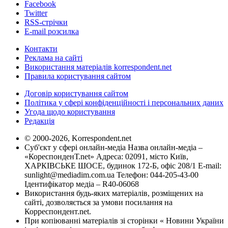
Facebook
Twitter
RSS-стрічки
E-mail розсилка
Контакти
Реклама на сайті
Використання матеріалів korrespondent.net
Правила користування сайтом
Договір користування сайтом
Політика у сфері конфіденційності і персональних даних
Угода щодо користування
Редакція
© 2000-2026, Korrespondent.net
Суб'єкт у сфері онлайн-медіа Назва онлайн-медіа –
«КореспонденТ.net» Адреса: 02091, місто Київ,
ХАРКІВСЬКЕ ШОСЕ, будинок 172-Б, офіс 208/1 E-mail:
sunlight@mediadim.com.ua
Телефон: 044-205-43-00
Ідентифікатор медіа – R40-06068
Використання будь-яких матеріалів, розміщених на
сайті, дозволяється за умови посилання на
Корреспондент.net.
При копіюванні матеріалів зі сторінки « Новини України