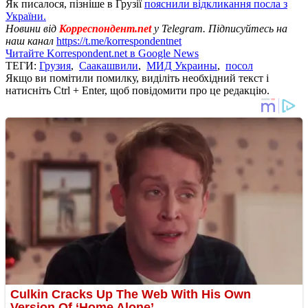
Як писалося, пізніше в Грузії
пояснили відкликання посла з
України.
Новини від
Корреспондент.net
у Telegram. Підписуйтесь на
наш канал
https://t.me/korrespondentnet
Читайте Korrespondent.net в Google News
ТЕГИ:
Грузия
,
Саакашвили
,
МИД Украины
,
посол
Якщо ви помітили помилку, виділіть необхідний текст і
натисніть Ctrl + Enter, щоб повідомити про це редакцію.