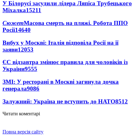
У Білорусі засудили лідера Ляпіса Трубецького
Міхалка
15211
Сюжет
Масова смерть на пляжі. Робота ППО
Росії
14640
Вибух у Москві: Італія відповіла Росії на її
заяви
12053
ЄС відзавтра змінює правила для чоловіків із
України
9555
ЗМІ: У ресторані в Москві загинула дочка
генерала
9086
Залужний: Україна не вступить до НАТО
8512
Читати коментарі
Повна версія сайту