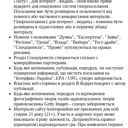
і світу» , для інтернет - видань - обов'язкове пряме
відкрите для пошукових систем гіперпосилання .
Посилання має бути розміщена в незалежності від
повного або часткового використання матеріалів.
Гіперпосилання ( для інтернет - видань) - повинна бути
розміщена в підзаголовку або в першому абзаці
матеріалу.
Новини з позначками "Думка", "Експертиза", "Заява",
"Регіони", "Гроші", "Влада", "Вибори", "Тест-драйв",
"Спецпроекти", "Промо" публікуються на правах
реклами.
Розділ Спецпроекти створюється спільно з
комерційними партнерами.
Будь яке копіювання, публікація, передрук, чи наступне
поширення інформації, що містить посилання на
"Інтерфакс-Україна", EPA / UPG, суворо забороняється.
Власник веб-сторінки в розділі Я-Корреспондент є автор
публікації.
Будь-яке копіювання, передрук та відтворення
фотографічних творів та/або аудіовізуальних творів
правовласника Getty Images - суворо забороняється.
Матеріали сайту korrespondent.net призначені для осіб
старше 21 року (21+). Участь в азартних іграх може
викликати ігрову залежність. Дотримуйтесь правил
(принципів) відповідальної гри. При виявленні перших