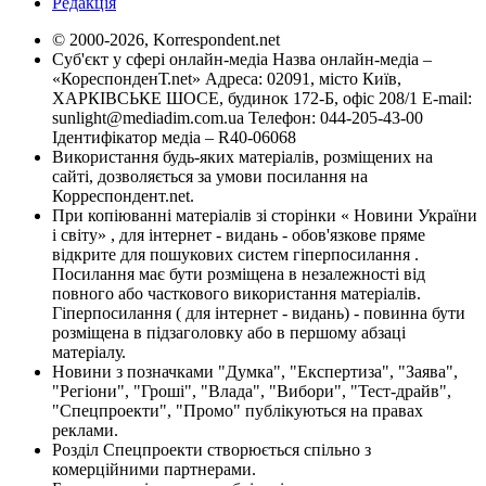
Редакція
© 2000-2026, Korrespondent.net
Суб'єкт у сфері онлайн-медіа Назва онлайн-медіа –
«КореспонденТ.net» Адреса: 02091, місто Київ,
ХАРКІВСЬКЕ ШОСЕ, будинок 172-Б, офіс 208/1 E-mail:
sunlight@mediadim.com.ua
Телефон: 044-205-43-00
Ідентифікатор медіа – R40-06068
Використання будь-яких матеріалів, розміщених на
сайті, дозволяється за умови посилання на
Корреспондент.net.
При копіюванні матеріалів зі сторінки « Новини України
і світу» , для інтернет - видань - обов'язкове пряме
відкрите для пошукових систем гіперпосилання .
Посилання має бути розміщена в незалежності від
повного або часткового використання матеріалів.
Гіперпосилання ( для інтернет - видань) - повинна бути
розміщена в підзаголовку або в першому абзаці
матеріалу.
Новини з позначками "Думка", "Експертиза", "Заява",
"Регіони", "Гроші", "Влада", "Вибори", "Тест-драйв",
"Спецпроекти", "Промо" публікуються на правах
реклами.
Розділ Спецпроекти створюється спільно з
комерційними партнерами.