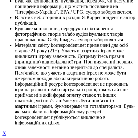
Будь яке копіювання, публікація, передрук, чи наступне
поширення інформації, що містить посилання на
"Інтерфакс-Україна", EPA / UPG, суворо забороняється.
Власник веб-сторінки в розділі Я-Корреспондент є автор
публікації.
Будь-яке копіювання, передрук та відтворення
фотографічних творів та/або аудіовізуальних творів
правовласника Getty Images - суворо забороняється.
Матеріали сайту korrespondent.net призначені для осіб
старше 21 року (21+). Участь в азартних іграх може
викликати ігрову залежність. Дотримуйтесь правил
(принципів) відповідальної гри. При виявленні перших
ознак залежності негайно зверніться до спеціаліста.
Пам'ятайте, що участь в азартних іграх не може бути
джерелом доходів або альтернативою роботі.
Інформаційний ресурс korrespondent.net не проводить
ігри на реальні та/або віртуальні гроші, також сайт не
приймає ні в якій формі оплату ставок та інших
платежів, які пов’язані/можуть бути пов’язані з
азартними іграми, букмекерами чи тоталізаторами. Будь-
які матеріали на інформаційному ресурсі
korrespondent.net публікуються виключно в
інформаційних цілях.
X