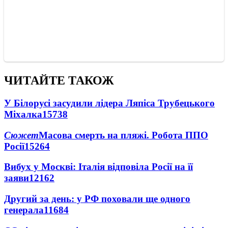
ЧИТАЙТЕ ТАКОЖ
У Білорусі засудили лідера Ляпіса Трубецького
Міхалка
15738
Сюжет
Масова смерть на пляжі. Робота ППО
Росії
15264
Вибух у Москві: Італія відповіла Росії на її
заяви
12162
Другий за день: у РФ поховали ще одного
генерала
11684