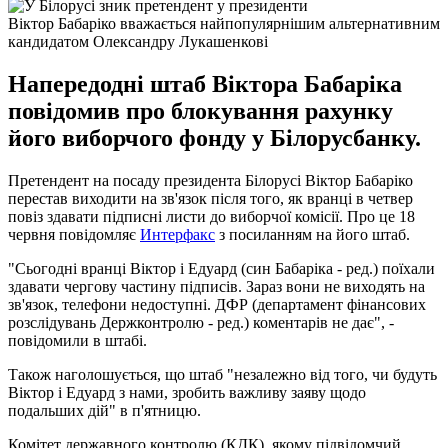
Віктор Бабаріко вважається найпопулярнішим альтернативним
кандидатом Олександру Лукашенкові
Напередодні штаб Віктора Бабаріка
повідомив про блокування рахунку
його виборчого фонду у Білорусбанку.
Претендент на посаду президента Білорусі Віктор Бабаріко
перестав виходити на зв'язок після того, як вранці в четвер
повіз здавати підписні листи до виборчої комісії. Про це 18
червня повідомляє
Интерфакс
з посиланням на його штаб.
"Сьогодні вранці Віктор і Едуард (син Бабаріка - ред.) поїхали
здавати чергову частину підписів. Зараз вони не виходять на
зв'язок, телефони недоступні. ДФР (департамент фінансових
розслідувань Держконтролю - ред.) коментарів не дає", -
повідомили в штабі.
Також наголошується, що штаб "незалежно від того, чи будуть
Віктор і Едуард з нами, зробить важливу заяву щодо
подальших дій" в п'ятницю.
Комітет державного контролю (КДК), якому підвідомчий