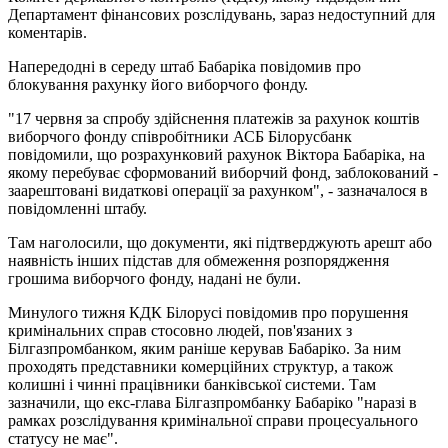
Департамент фінансових розслідувань, зараз недоступний для
коментарів.
Напередодні в середу штаб Бабаріка повідомив про
блокування рахунку його виборчого фонду.
"17 червня за спробу здійснення платежів за рахунок коштів
виборчого фонду співробітники АСБ Білорусбанк
повідомили, що розрахунковий рахунок Віктора Бабаріка, на
якому перебуває сформований виборчий фонд, заблокований -
заарештовані видаткові операції за рахунком", - зазначалося в
повідомленні штабу.
Там наголосили, що документи, які підтверджують арешт або
наявність інших підстав для обмеження розпорядження
грошима виборчого фонду, надані не були.
Минулого тижня КДК Білорусі повідомив про порушення
кримінальних справ стосовно людей, пов'язаних з
Білгазпромбанком, яким раніше керував Бабаріко. За ним
проходять представники комерційних структур, а також
колишні і чинні працівники банківської системи. Там
зазначили, що екс-глава Білгазпромбанку Бабаріко "наразі в
рамках розслідування кримінальної справи процесуального
статусу не має".