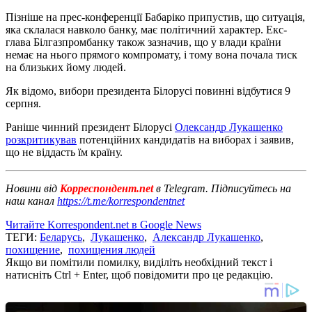
Пізніше на прес-конференції Бабаріко припустив, що ситуація,
яка склалася навколо банку, має політичний характер. Екс-
глава Білгазпромбанку також зазначив, що у влади країни
немає на нього прямого компромату, і тому вона почала тиск
на близьких йому людей.
Як відомо, вибори президента Білорусі повинні відбутися 9
серпня.
Раніше чинний президент Білорусі
Олександр Лукашенко
розкритикував
потенційних кандидатів на виборах і заявив,
що не віддасть їм країну.
Новини від
Корреспондент.net
в Telegram. Підписуйтесь на
наш канал
https://t.me/korrespondentnet
Читайте Korrespondent.net в Google News
ТЕГИ:
Беларусь
,
Лукашенко
,
Александр Лукашенко
,
похищение
,
похищения людей
Якщо ви помітили помилку, виділіть необхідний текст і
натисніть Ctrl + Enter, щоб повідомити про це редакцію.