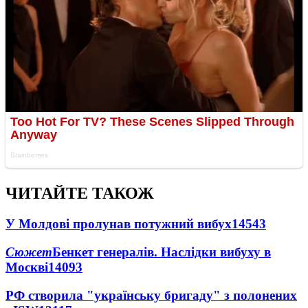
ЧИТАЙТЕ ТАКОЖ
У Молдові пролунав потужний вибух
14543
Сюжет
Бенкет генералів. Наслідки вибуху в
Москві
14093
РФ створила "українську бригаду" з полонених