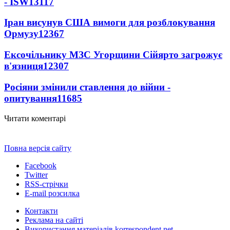
- ISW
13117
Іран висунув США вимоги для розблокування
Ормузу
12367
Ексочільнику МЗС Угорщини Сійярто загрожує
в'язниця
12307
Росіяни змінили ставлення до війни -
опитування
11685
Читати коментарі
Повна версія сайту
Facebook
Twitter
RSS-стрічки
E-mail розсилка
Контакти
Реклама на сайті
Використання матеріалів korrespondent.net