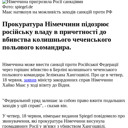
Фото: spiegel.de
Маас натякнув на можливість заходів санкцій проти РФ
Прокуратура Німеччини підозрює
російську владу в причетності до
вбивства колишнього чеченського
польового командира.
Німеччина може ввести санкції проти Російської Федерації
через торішнє вбивство в Берліні колишнього чеченського
польового командира Зелімхана Хангошвілі. Про це в четвер,
18 червня,
заявив
міністр закордонних справ Німеччини
Хайко Маас у ході візиту до Відня.
"Федеральний уряд залишає за собою право вжити подальших
заходів у цій справі", - сказав він.
У четвер, 18 червня, німецьке видання Spiegel повідомило про
звинувачення, які прокуратура Німеччини висунула
громадянину Росії у зв'язку з убивством Хангошвілі.