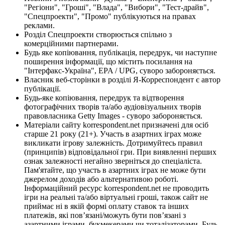
"Регіони", "Гроші", "Влада", "Вибори", "Тест-драйв",
"Спецпроекти", "Промо" публікуються на правах
реклами.
Розділ Спецпроекти створюється спільно з
комерційними партнерами.
Будь яке копіювання, публікація, передрук, чи наступне
поширення інформації, що містить посилання на
"Інтерфакс-Україна", EPA / UPG, суворо забороняється.
Власник веб-сторінки в розділі Я-Корреспондент є автор
публікації.
Будь-яке копіювання, передрук та відтворення
фотографічних творів та/або аудіовізуальних творів
правовласника Getty Images - суворо забороняється.
Матеріали сайту korrespondent.net призначені для осіб
старше 21 року (21+). Участь в азартних іграх може
викликати ігрову залежність. Дотримуйтесь правил
(принципів) відповідальної гри. При виявленні перших
ознак залежності негайно зверніться до спеціаліста.
Пам'ятайте, що участь в азартних іграх не може бути
джерелом доходів або альтернативою роботі.
Інформаційний ресурс korrespondent.net не проводить
ігри на реальні та/або віртуальні гроші, також сайт не
приймає ні в якій формі оплату ставок та інших
платежів, які пов’язані/можуть бути пов’язані з
азартними іграми, букмекерами чи тоталізаторами. Будь-