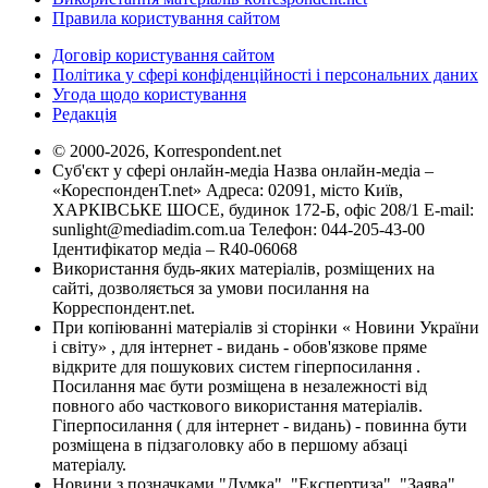
Правила користування сайтом
Договір користування сайтом
Політика у сфері конфіденційності і персональних даних
Угода щодо користування
Редакція
© 2000-2026, Korrespondent.net
Суб'єкт у сфері онлайн-медіа Назва онлайн-медіа –
«КореспонденТ.net» Адреса: 02091, місто Київ,
ХАРКІВСЬКЕ ШОСЕ, будинок 172-Б, офіс 208/1 E-mail:
sunlight@mediadim.com.ua
Телефон: 044-205-43-00
Ідентифікатор медіа – R40-06068
Використання будь-яких матеріалів, розміщених на
сайті, дозволяється за умови посилання на
Корреспондент.net.
При копіюванні матеріалів зі сторінки « Новини України
і світу» , для інтернет - видань - обов'язкове пряме
відкрите для пошукових систем гіперпосилання .
Посилання має бути розміщена в незалежності від
повного або часткового використання матеріалів.
Гіперпосилання ( для інтернет - видань) - повинна бути
розміщена в підзаголовку або в першому абзаці
матеріалу.
Новини з позначками "Думка", "Експертиза", "Заява",