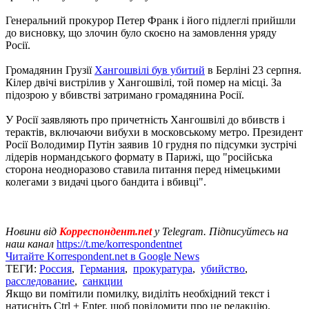
Генеральний прокурор Петер Франк і його підлеглі прийшли
до висновку, що злочин було скоєно на замовлення уряду
Росії.
Громадянин Грузії
Хангошвілі був убитий
в Берліні 23 серпня.
Кілер двічі вистрілив у Хангошвілі, той помер на місці. За
підозрою у вбивстві затримано громадянина Росії.
У Росії заявляють про причетність Хангошвілі до вбивств і
терактів, включаючи вибухи в московському метро. Президент
Росії Володимир Путін заявив 10 грудня по підсумки зустрічі
лідерів нормандського формату в Парижі, що "російська
сторона неодноразово ставила питання перед німецькими
колегами з видачі цього бандита і вбивці".
Новини від
Корреспондент.net
у Telegram. Підписуйтесь на
наш канал
https://t.me/korrespondentnet
Читайте Korrespondent.net в Google News
ТЕГИ:
Россия
,
Германия
,
прокуратура
,
убийство
,
расследование
,
санкции
Якщо ви помітили помилку, виділіть необхідний текст і
натисніть Ctrl + Enter, щоб повідомити про це редакцію.