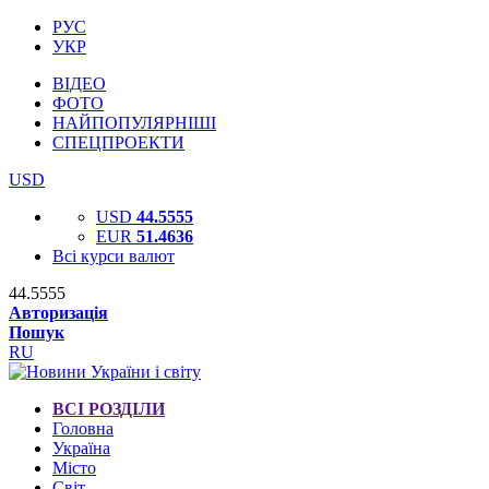
РУС
УКР
ВІДЕО
ФОТО
НАЙПОПУЛЯРНІШІ
СПЕЦПРОЕКТИ
USD
USD
44.5555
EUR
51.4636
Всі курси валют
44.5555
Авторизація
Пошук
RU
ВСІ РОЗДІЛИ
Головна
Україна
Місто
Світ