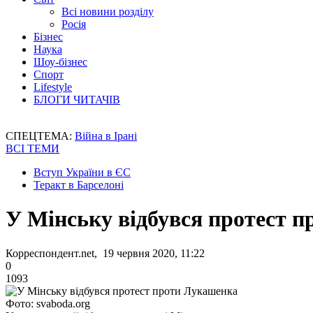
Всі новини розділу
Росія
Бізнес
Наука
Шоу-бізнес
Спорт
Lifestyle
БЛОГИ ЧИТАЧІВ
СПЕЦТЕМА:
Війна в Ірані
ВСІ ТЕМИ
Вступ України в ЄС
Теракт в Барселоні
У Мінську відбувся протест 
Корреспондент.net, 19 червня 2020, 11:22
0
1093
Фото: svaboda.org