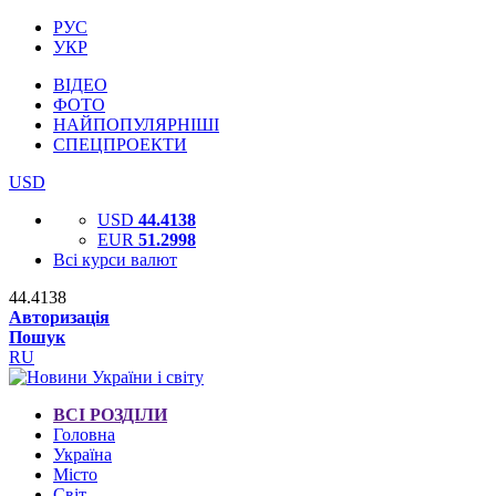
РУС
УКР
ВІДЕО
ФОТО
НАЙПОПУЛЯРНІШІ
СПЕЦПРОЕКТИ
USD
USD
44.4138
EUR
51.2998
Всі курси валют
44.4138
Авторизація
Пошук
RU
ВСІ РОЗДІЛИ
Головна
Україна
Місто
Світ