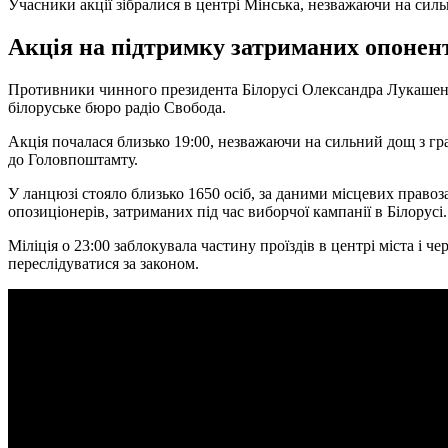
Учасники акції зібралися в центрі Мінська, незважаючи на сил
Акція на підтримку затриманих опонент
Противники чинного президента Білорусі Олександра Лукашенка
білоруське бюро радіо Свобода.
Акція почалася близько 19:00, незважаючи на сильний дощ з гр
до Головпоштамту.
У ланцюзі стояло близько 1650 осіб, за даними місцевих прав
опозиціонерів, затриманих під час виборчої кампанії в Білорусі.
Міліція о 23:00 заблокувала частину проїздів в центрі міста і 
переслідуватися за законом.