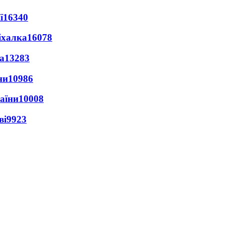
ї
16340
іхалка
16078
а
13283
ни
10986
раїни
10008
ві
9923