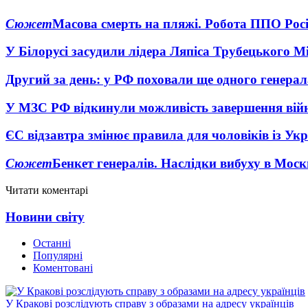
Сюжет
Масова смерть на пляжі. Робота ППО Росі
У Білорусі засудили лідера Ляпіса Трубецького М
Другий за день: у РФ поховали ще одного генерал
У МЗС РФ відкинули можливість завершення вій
ЄС відзавтра змінює правила для чоловіків із Ук
Сюжет
Бенкет генералів. Наслідки вибуху в Моск
Читати коментарі
Новини світу
Останні
Популярні
Коментовані
У Кракові розслідують справу з образами на адресу українців