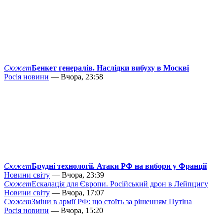
Сюжет
Бенкет генералів. Наслідки вибуху в Москві
Росія новини
— Вчора, 23:58
Сюжет
Брудні технології. Атаки РФ на вибори у Франції
Новини світу
— Вчора, 23:39
Сюжет
Ескалація для Європи. Російський дрон в Лейпцигу
Новини світу
— Вчора, 17:07
Сюжет
Зміни в армії РФ: що стоїть за рішенням Путіна
Росія новини
— Вчора, 15:20