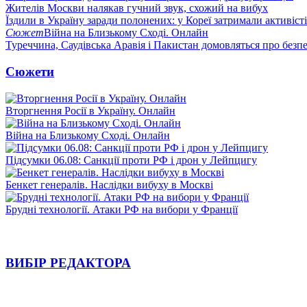
Жителів Москви налякав гучний звук, схожий на вибух
Їздили в Україну заради полонених: у Кореї затримали активіст
Сюжет
Війна на Близькому Сході. Онлайн
Туреччина, Саудівська Аравія і Пакистан домовляться про безп
Сюжети
Вторгнення Росії в Україну. Онлайн
Війна на Близькому Сході. Онлайн
Підсумки 06.08: Санкції проти РФ і дрон у Лейпцигу
Бенкет генералів. Наслідки вибуху в Москві
Брудні технології. Атаки РФ на вибори у Франції
ВИБІР РЕДАКТОРА