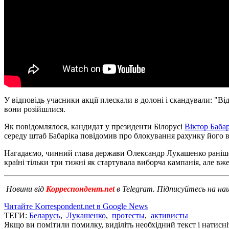
У відповідь учасники акції плескали в долоні і скандували: "В
вони розійшлися.
Як повідомлялося, кандидат у президенти Білорусі
Віктор Бабар
середу штаб Бабаріка повідомив про блокування рахунку його 
Нагадаємо, чинний глава держави Олександр Лукашенко раніш
країні тільки три тижні як стартувала виборча кампанія, але в
Новини від
Корреспондент.net
в Telegram. Підписуйтесь на н
Читайте Korrespondent.net в Google News
ТЕГИ:
Беларусь
,
Лукашенко
,
протесты
,
активисты
Якщо ви помітили помилку, виділіть необхідний текст і натисніт