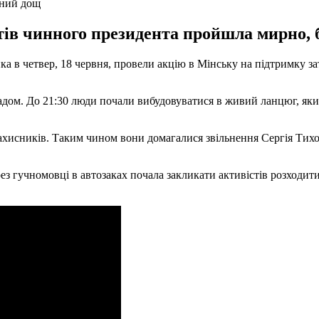
ьний дощ
ів чинного президента пройшла мирно, б
 в четвер, 18 червня, провели акцію в Мінську на підтримку за
адом. До 21:30 люди почали вибудовуватися в живий ланцюг, який
озахисників. Таким чином вони домагалися звільнення Сергія Ти
через гучномовці в автозаках почала закликати активістів розход