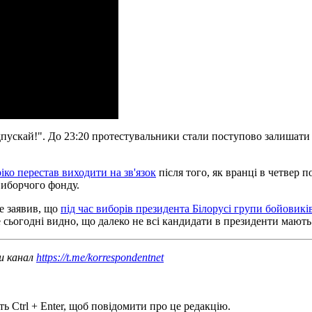
ідпускай!". До 23:20 протестувальники стали поступово залишати 
іко перестав виходити на зв'язок
після того, як вранці в четвер п
виборчого фонду.
е заявив, що
під час виборів президента Білорусі групи бойовик
же сьогодні видно, що далеко не всі кандидати в президенти мают
аш канал
https://t.me/korrespondentnet
ь Ctrl + Enter, щоб повідомити про це редакцію.