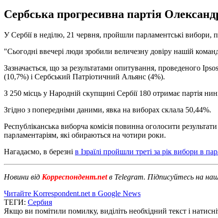
Сербська прогресивна партія Олександр
У Сербії в неділю, 21 червня, пройшли парламентські вибори, 
"Сьогодні ввечері люди зробили величезну довіру нашій команд
Зазначається, що за результатами опитування, проведеного Ipsos
(10,7%) і Сербський Патріотичний Альянс (4%).
З 250 місць у Народній скупщині Сербії 180 отримає партія нин
Згідно з попередніми даними, явка на виборах склала 50,44%.
Республіканська виборча комісія повинна оголосити результати 
парламентаріям, які обираються на чотири роки.
Нагадаємо, в березні
в Ізраїлі пройшли треті за рік вибори в па
Новини від
Корреспондент.net
в Telegram. Підписуйтесь на на
Читайте Korrespondent.net в Google News
ТЕГИ:
Сербия
Якщо ви помітили помилку, виділіть необхідний текст і натисніт