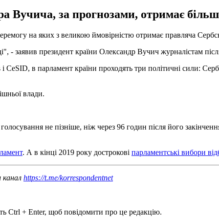
а Вучича, за прогнозами, отримає більш
перемогу на яких з великою ймовірністю отримає правляча Сербс
і", - заявив президент країни Олександр Вучич журналістам післ
 і CeSID, в парламент країни проходять три політичні сили: Серб
ішньої влади.
голосування не пізніше, ніж через 96 годин після його закінчен
рламент
. А в кінці 2019 року дострокові
парламентські вибори від
ш канал
https://t.me/korrespondentnet
ь Ctrl + Enter, щоб повідомити про це редакцію.