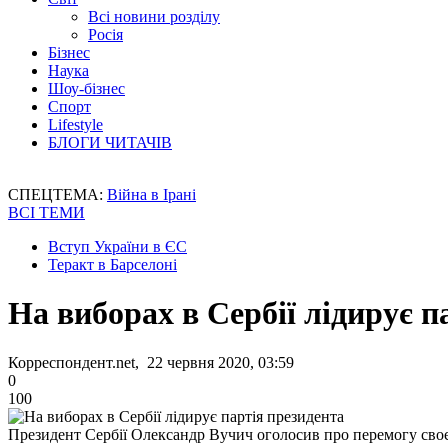
Всі новини розділу
Росія
Бізнес
Наука
Шоу-бізнес
Спорт
Lifestyle
БЛОГИ ЧИТАЧІВ
СПЕЦТЕМА:
Війна в Ірані
ВСІ ТЕМИ
Вступ України в ЄС
Теракт в Барселоні
На виборах в Сербії лідирує п
Корреспондент.net, 22 червня 2020, 03:59
0
100
Президент Сербії Олександр Вучич оголосив про перемогу своєї