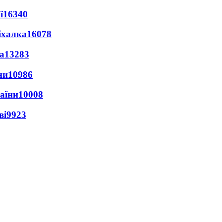
ї
16340
іхалка
16078
а
13283
ни
10986
раїни
10008
ві
9923