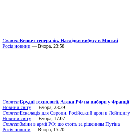
Сюжет
Бенкет генералів. Наслідки вибуху в Москві
Росія новини
— Вчора, 23:58
Сюжет
Брудні технології. Атаки РФ на вибори у Франції
Новини світу
— Вчора, 23:39
Сюжет
Ескалація для Європи. Російський дрон в Лейпцигу
Новини світу
— Вчора, 17:07
Сюжет
Зміни в армії РФ: що стоїть за рішенням Путіна
Росія новини
— Вчора, 15:20