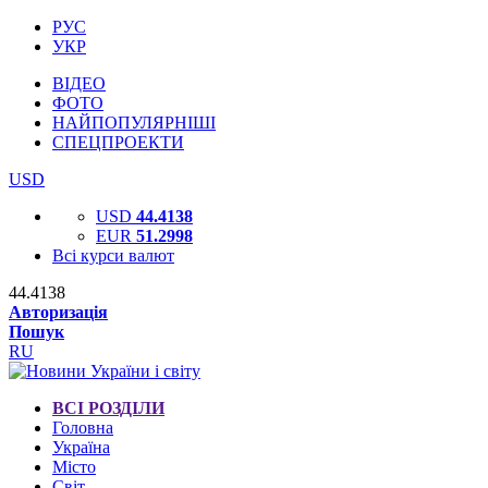
РУС
УКР
ВІДЕО
ФОТО
НАЙПОПУЛЯРНІШІ
СПЕЦПРОЕКТИ
USD
USD
44.4138
EUR
51.2998
Всі курси валют
44.4138
Авторизація
Пошук
RU
ВСІ РОЗДІЛИ
Головна
Україна
Місто
Світ