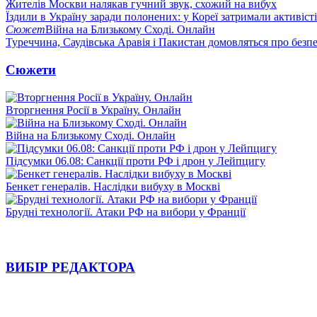
Жителів Москви налякав гучний звук, схожий на вибух
Їздили в Україну заради полонених: у Кореї затримали активіст
Сюжет
Війна на Близькому Сході. Онлайн
Туреччина, Саудівська Аравія і Пакистан домовляться про безп
Сюжети
Вторгнення Росії в Україну. Онлайн
Війна на Близькому Сході. Онлайн
Підсумки 06.08: Санкції проти РФ і дрон у Лейпцигу
Бенкет генералів. Наслідки вибуху в Москві
Брудні технології. Атаки РФ на вибори у Франції
ВИБІР РЕДАКТОРА