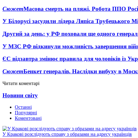
Сюжет
Масова смерть на пляжі. Робота ППО Росі
У Білорусі засудили лідера Ляпіса Трубецького М
Другий за день: у РФ поховали ще одного генерал
У МЗС РФ відкинули можливість завершення вій
ЄС відзавтра змінює правила для чоловіків із Ук
Сюжет
Бенкет генералів. Наслідки вибуху в Моск
Читати коментарі
Новини світу
Останні
Популярні
Коментовані
У Кракові розслідують справу з образами на адресу українців