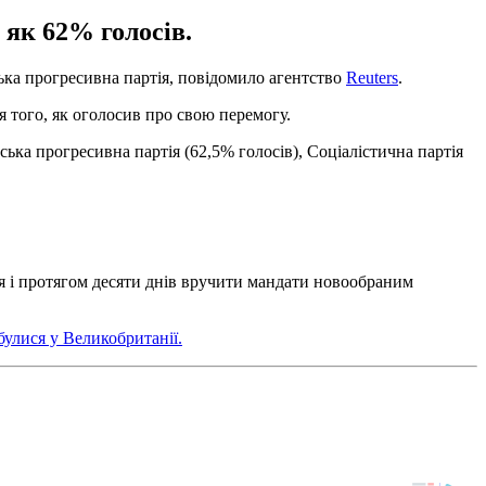
 як 62% голосів.
ька прогресивна партія, повідомило агентство
Reuters
.
я того, як оголосив про свою перемогу.
ська прогресивна партія (62,5% голосів), Соціалістична партія
ня і протягом десяти днів вручити мандати новообраним
булися у Великобританії.