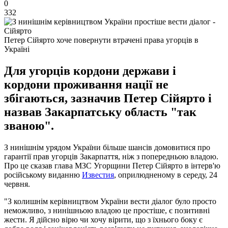
0
332
Петер Сійярто хоче повернути втрачені права угорців в
Україні
Для угорців кордони держави і
кордони проживання нації не
збігаються, зазначив Петер Сійярто і
назвав Закарпатську область "так
званою".
З нинішнім урядом України більше шансів домовитися про
гарантії прав угорців Закарпаття, ніж з попередньою владою.
Про це сказав глава МЗС Угорщини Петер Сійярто в інтерв'ю
російському виданню
Известия
, оприлюдненому в середу, 24
червня.
"З колишнім керівництвом України вести діалог було просто
неможливо, з нинішньою владою це простіше, є позитивні
жести. Я дійсно вірю чи хочу вірити, що з їхнього боку є