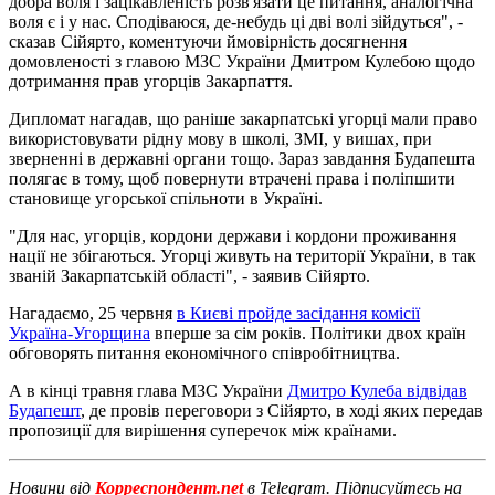
добра воля і зацікавленість розв'язати це питання, аналогічна
воля є і у нас. Сподіваюся, де-небудь ці дві волі зійдуться", -
сказав Сійярто, коментуючи ймовірність досягнення
домовленості з главою МЗС України Дмитром Кулебою щодо
дотримання прав угорців Закарпаття.
Дипломат нагадав, що раніше закарпатські угорці мали право
використовувати рідну мову в школі, ЗМІ, у вишах, при
зверненні в державні органи тощо. Зараз завдання Будапешта
полягає в тому, щоб повернути втрачені права і поліпшити
становище угорської спільноти в Україні.
"Для нас, угорців, кордони держави і кордони проживання
нації не збігаються. Угорці живуть на території України, в так
званій Закарпатській області", - заявив Сійярто.
Нагадаємо, 25 червня
в Києві пройде засідання комісії
Україна-Угорщина
вперше за сім років. Політики двох країн
обговорять питання економічного співробітництва.
А в кінці травня глава МЗС України
Дмитро Кулеба відвідав
Будапешт
, де провів переговори з Сійярто, в ході яких передав
пропозиції для вирішення суперечок між країнами.
Новини від
Корреспондент.net
в Telegram. Підписуйтесь на