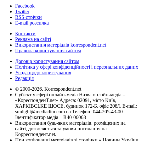
Facebook
Twitter
RSS-стрічки
E-mail розсилка
Контакти
Реклама на сайті
Використання матеріалів korrespondent.net
Правила користування сайтом
Договір користування сайтом
Політика у сфері конфіденційності і персональних даних
Угода щодо користування
Редакція
© 2000-2026, Korrespondent.net
Суб'єкт у сфері онлайн-медіа Назва онлайн-медіа –
«КореспонденТ.net» Адреса: 02091, місто Київ,
ХАРКІВСЬКЕ ШОСЕ, будинок 172-Б, офіс 208/1 E-mail:
sunlight@mediadim.com.ua
Телефон: 044-205-43-00
Ідентифікатор медіа – R40-06068
Використання будь-яких матеріалів, розміщених на
сайті, дозволяється за умови посилання на
Корреспондент.net.
При копіюванні матеріалів зі сторінки « Новини України