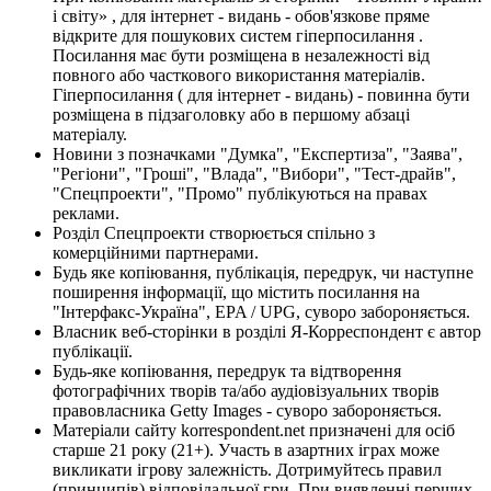
і світу» , для інтернет - видань - обов'язкове пряме
відкрите для пошукових систем гіперпосилання .
Посилання має бути розміщена в незалежності від
повного або часткового використання матеріалів.
Гіперпосилання ( для інтернет - видань) - повинна бути
розміщена в підзаголовку або в першому абзаці
матеріалу.
Новини з позначками "Думка", "Експертиза", "Заява",
"Регіони", "Гроші", "Влада", "Вибори", "Тест-драйв",
"Спецпроекти", "Промо" публікуються на правах
реклами.
Розділ Спецпроекти створюється спільно з
комерційними партнерами.
Будь яке копіювання, публікація, передрук, чи наступне
поширення інформації, що містить посилання на
"Інтерфакс-Україна", EPA / UPG, суворо забороняється.
Власник веб-сторінки в розділі Я-Корреспондент є автор
публікації.
Будь-яке копіювання, передрук та відтворення
фотографічних творів та/або аудіовізуальних творів
правовласника Getty Images - суворо забороняється.
Матеріали сайту korrespondent.net призначені для осіб
старше 21 року (21+). Участь в азартних іграх може
викликати ігрову залежність. Дотримуйтесь правил
(принципів) відповідальної гри. При виявленні перших