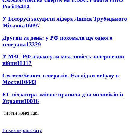
Росії
16414
У Білорусі засудили лідера Ляпіса Трубецького
Міхалка
16097
Другий за день: у РФ поховали ще одного
генерала
13329
У МЗС РФ відкинули можливість завершення
війни
11317
Сюжет
Бенкет генералів. Наслідки вибуху в
Москві
10443
ЄС відзавтра змінює правила для чоловіків із
України
10016
Читати коментарі
Повна версія сайту