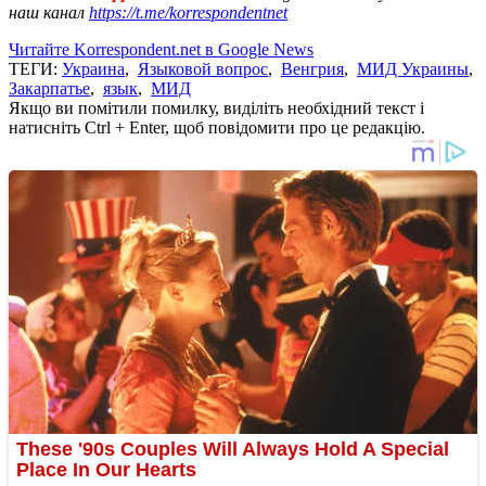
наш канал
https://t.me/korrespondentnet
Читайте Korrespondent.net в Google News
ТЕГИ:
Украина
,
Языковой вопрос
,
Венгрия
,
МИД Украины
,
Закарпатье
,
язык
,
МИД
Якщо ви помітили помилку, виділіть необхідний текст і
натисніть Ctrl + Enter, щоб повідомити про це редакцію.