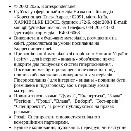
© 2000-2026, Korrespondent.net
Суб'єкт у сфері онлайн-медіа Назва онлайн-медіа –
«КореспонденТ.net» Адреса: 02091, місто Київ,
ХАРКІВСЬКЕ ШОСЕ, будинок 172-Б, офіс 208/1 E-mail:
sunlight@mediadim.com.ua
Телефон: 044-205-43-00
Ідентифікатор медіа – R40-06068
Використання будь-яких матеріалів, розміщених на
сайті, дозволяється за умови посилання на
Корреспондент.net.
При копіюванні матеріалів зі сторінки « Новини України
і світу» , для інтернет - видань - обов'язкове пряме
відкрите для пошукових систем гіперпосилання .
Посилання має бути розміщена в незалежності від
повного або часткового використання матеріалів.
Гіперпосилання ( для інтернет - видань) - повинна бути
розміщена в підзаголовку або в першому абзаці
матеріалу.
Новини з позначками "Думка", "Експертиза", "Заява",
"Регіони", "Гроші", "Влада", "Вибори", "Тест-драйв",
"Спецпроекти", "Промо" публікуються на правах
реклами.
Розділ Спецпроекти створюється спільно з
комерційними партнерами.
Будь яке копіювання, публікація, передрук, чи наступне