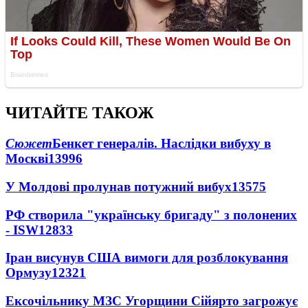
ЧИТАЙТЕ ТАКОЖ
Сюжет
Бенкет генералів. Наслідки вибуху в
Москві
13996
У Молдові пролунав потужний вибух
13575
РФ створила "українську бригаду" з полонених
- ISW
12833
Іран висунув США вимоги для розблокування
Ормузу
12321
Ексочільнику МЗС Угорщини Сійярто загрожує