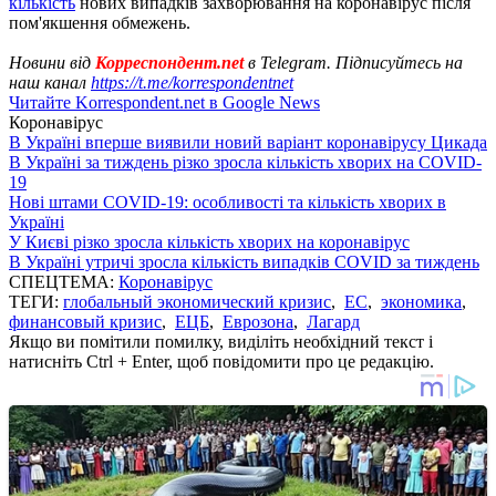
кількість
нових випадків захворювання на коронавірус після
пом'якшення обмежень.
Новини від
Корреспондент.net
в Telegram. Підписуйтесь на
наш канал
https://t.me/korrespondentnet
Читайте Korrespondent.net в Google News
Коронавірус
В Україні вперше виявили новий варіант коронавірусу Цикада
В Україні за тиждень різко зросла кількість хворих на COVID-
19
Нові штами COVID-19: особливості та кількість хворих в
Україні
У Києві різко зросла кількість хворих на коронавірус
В Україні утричі зросла кількість випадків COVID за тиждень
СПЕЦТЕМА:
Коронавірус
ТЕГИ:
глобальный экономический кризис
,
ЕС
,
экономика
,
финансовый кризис
,
ЕЦБ
,
Еврозона
,
Лагард
Якщо ви помітили помилку, виділіть необхідний текст і
натисніть Ctrl + Enter, щоб повідомити про це редакцію.