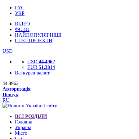
РУС
УКР
ВІДЕО
ФОТО
НАЙПОПУЛЯРНІШІ
СПЕЦПРОЕКТИ
USD
USD
44.4962
EUR
51.3814
Всі курси валют
44.4962
Авторизація
Пошук
RU
ВСІ РОЗДІЛИ
Головна
Україна
Місто
Світ