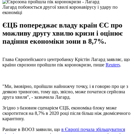
Лагард побоюється другої хвилі коронавірусу і удару по
економіці
ЄЦБ попереджає владу країн ЄС про
можливу другу хвилю кризи і оцінює
падіння економіки зони в 8,7%.
Глава Європейського центробанку Крістін Лагард заявляє, що
країни єврозони пройшли пік коронокризи, пише
Reuters
.
"Ми, імовірно, пройшли найнижчу точку, і я говорю про це з
деякою тривогою, тому що, звісно, може початися серйозна
друга хвиля", - зазначила Лагард.
Згідно з базовим сценарієм ЄЦБ, економіка блоку може
скоротитися на 8,7% в 2020 році після більш ніж двомісячного
карантину.
Раніше в ВООЗ заявили, що
в Європі почала збільшуватися