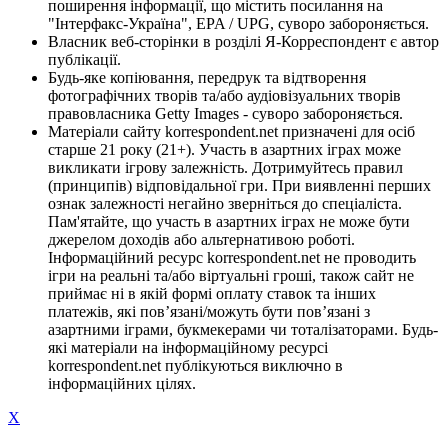
поширення інформації, що містить посилання на
"Інтерфакс-Україна", EPA / UPG, суворо забороняється.
Власник веб-сторінки в розділі Я-Корреспондент є автор
публікації.
Будь-яке копіювання, передрук та відтворення
фотографічних творів та/або аудіовізуальних творів
правовласника Getty Images - суворо забороняється.
Матеріали сайту korrespondent.net призначені для осіб
старше 21 року (21+). Участь в азартних іграх може
викликати ігрову залежність. Дотримуйтесь правил
(принципів) відповідальної гри. При виявленні перших
ознак залежності негайно зверніться до спеціаліста.
Пам'ятайте, що участь в азартних іграх не може бути
джерелом доходів або альтернативою роботі.
Інформаційний ресурс korrespondent.net не проводить
ігри на реальні та/або віртуальні гроші, також сайт не
приймає ні в якій формі оплату ставок та інших
платежів, які пов’язані/можуть бути пов’язані з
азартними іграми, букмекерами чи тоталізаторами. Будь-
які матеріали на інформаційному ресурсі
korrespondent.net публікуються виключно в
інформаційних цілях.
X