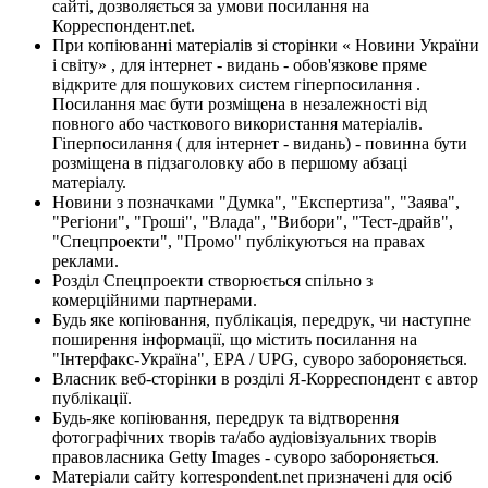
сайті, дозволяється за умови посилання на
Корреспондент.net.
При копіюванні матеріалів зі сторінки « Новини України
і світу» , для інтернет - видань - обов'язкове пряме
відкрите для пошукових систем гіперпосилання .
Посилання має бути розміщена в незалежності від
повного або часткового використання матеріалів.
Гіперпосилання ( для інтернет - видань) - повинна бути
розміщена в підзаголовку або в першому абзаці
матеріалу.
Новини з позначками "Думка", "Експертиза", "Заява",
"Регіони", "Гроші", "Влада", "Вибори", "Тест-драйв",
"Спецпроекти", "Промо" публікуються на правах
реклами.
Розділ Спецпроекти створюється спільно з
комерційними партнерами.
Будь яке копіювання, публікація, передрук, чи наступне
поширення інформації, що містить посилання на
"Інтерфакс-Україна", EPA / UPG, суворо забороняється.
Власник веб-сторінки в розділі Я-Корреспондент є автор
публікації.
Будь-яке копіювання, передрук та відтворення
фотографічних творів та/або аудіовізуальних творів
правовласника Getty Images - суворо забороняється.
Матеріали сайту korrespondent.net призначені для осіб