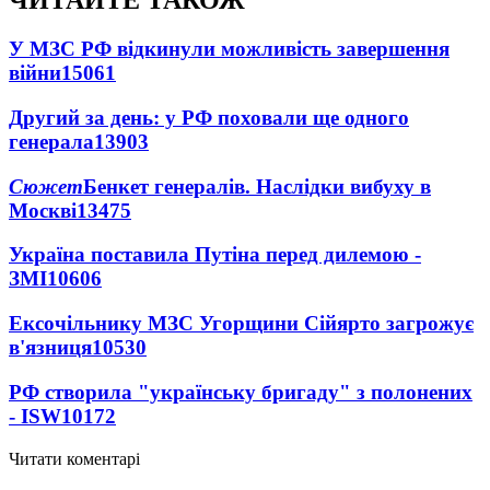
ЧИТАЙТЕ ТАКОЖ
У МЗС РФ відкинули можливість завершення
війни
15061
Другий за день: у РФ поховали ще одного
генерала
13903
Сюжет
Бенкет генералів. Наслідки вибуху в
Москві
13475
Україна поставила Путіна перед дилемою -
ЗМІ
10606
Ексочільнику МЗС Угорщини Сійярто загрожує
в'язниця
10530
РФ створила "українську бригаду" з полонених
- ISW
10172
Читати коментарі