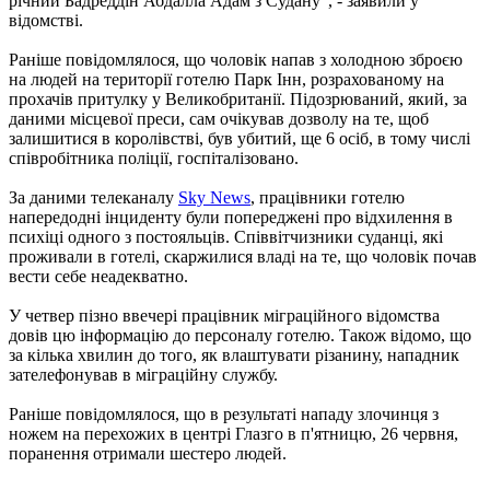
річний Бадреддін Абдалла Адам з Судану", - заявили у
відомстві.
Раніше повідомлялося, що чоловік напав з холодною зброєю
на людей на території готелю Парк Інн, розрахованому на
прохачів притулку у Великобританії. Підозрюваний, який, за
даними місцевої преси, сам очікував дозволу на те, щоб
залишитися в королівстві, був убитий, ще 6 осіб, в тому числі
співробітника поліції, госпіталізовано.
За даними телеканалу
Sky News
, працівники готелю
напередодні інциденту були попереджені про відхилення в
психіці одного з постояльців. Співвітчизники суданці, які
проживали в готелі, скаржилися владі на те, що чоловік почав
вести себе неадекватно.
У четвер пізно ввечері працівник міграційного відомства
довів цю інформацію до персоналу готелю. Також відомо, що
за кілька хвилин до того, як влаштувати різанину, нападник
зателефонував в міграційну службу.
Раніше повідомлялося, що в результаті нападу злочинця з
ножем на перехожих в центрі Глазго в п'ятницю, 26 червня,
поранення отримали шестеро людей.