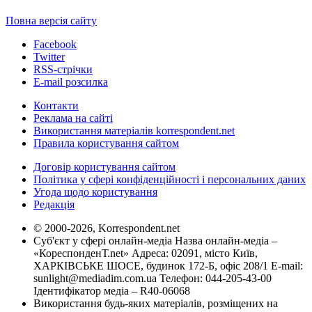
Повна версія сайту
Facebook
Twitter
RSS-стрічки
E-mail розсилка
Контакти
Реклама на сайті
Використання матеріалів korrespondent.net
Правила користування сайтом
Договір користування сайтом
Політика у сфері конфіденційності і персональних даних
Угода щодо користування
Редакція
© 2000-2026, Korrespondent.net
Суб'єкт у сфері онлайн-медіа Назва онлайн-медіа –
«КореспонденТ.net» Адреса: 02091, місто Київ,
ХАРКІВСЬКЕ ШОСЕ, будинок 172-Б, офіс 208/1 E-mail:
sunlight@mediadim.com.ua
Телефон: 044-205-43-00
Ідентифікатор медіа – R40-06068
Використання будь-яких матеріалів, розміщених на