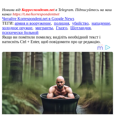
Новини від
Корреспондент.net
в Telegram. Підписуйтесь на наш
канал
https://t.me/korrespondentnet
Читайте Korrespondent.net в Google News
ТЕГИ:
армия и вооружение
,
полиция
,
убийство
,
нападение
,
холодное оружие
,
мигранты
,
Глазго
,
Шотландия
,
психически больной
Якщо ви помітили помилку, виділіть необхідний текст і
натисніть Ctrl + Enter, щоб повідомити про це редакцію.