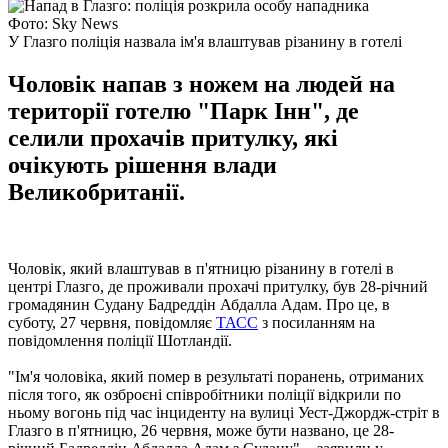
Фото: Sky News
У Глазго поліція назвала ім'я влаштував різанину в готелі
Чоловік напав з ножем на людей на
території готелю "Парк Інн", де
селили прохачів притулку, які
очікують рішення влади
Великобританії.
Чоловік, який влаштував в п'ятницю різанину в готелі в
центрі Глазго, де проживали прохачі притулку, був 28-річний
громадянин Судану Бадреддін Абдалла Адам. Про це, в
суботу, 27 червня, повідомляє
ТАСС
з посиланням на
повідомлення поліції Шотландії.
"Ім'я чоловіка, який помер в результаті поранень, отриманих
після того, як озброєні співробітники поліції відкрили по
ньому вогонь під час інциденту на вулиці Уест-Джордж-стріт в
Глазго в п'ятницю, 26 червня, може бути названо, це 28-