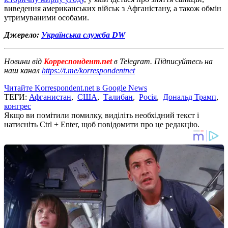
виведення американських військ з Афганістану, а також обмін
утримуваними особами.
Джерело:
Українська служба DW
Новини від
Корреспондент.net
в Telegram. Підписуйтесь на
наш канал
https://t.me/korrespondentnet
Читайте Korrespondent.net в Google News
ТЕГИ:
Афганистан
,
США
,
Талибан
,
Росія
,
Дональд Трамп
,
конгрес
Якщо ви помітили помилку, виділіть необхідний текст і
натисніть Ctrl + Enter, щоб повідомити про це редакцію.