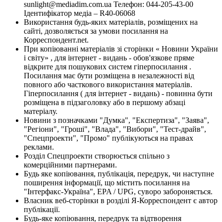
sunlight@mediadim.com.ua
Телефон: 044-205-43-00
Ідентифікатор медіа – R40-06068
Використання будь-яких матеріалів, розміщених на
сайті, дозволяється за умови посилання на
Корреспондент.net.
При копіюванні матеріалів зі сторінки « Новини України
і світу» , для інтернет - видань - обов'язкове пряме
відкрите для пошукових систем гіперпосилання .
Посилання має бути розміщена в незалежності від
повного або часткового використання матеріалів.
Гіперпосилання ( для інтернет - видань) - повинна бути
розміщена в підзаголовку або в першому абзаці
матеріалу.
Новини з позначками "Думка", "Експертиза", "Заява",
"Регіони", "Гроші", "Влада", "Вибори", "Тест-драйв",
"Спецпроекти", "Промо" публікуються на правах
реклами.
Розділ Спецпроекти створюється спільно з
комерційними партнерами.
Будь яке копіювання, публікація, передрук, чи наступне
поширення інформації, що містить посилання на
"Інтерфакс-Україна", EPA / UPG, суворо забороняється.
Власник веб-сторінки в розділі Я-Корреспондент є автор
публікації.
Будь-яке копіювання, передрук та відтворення