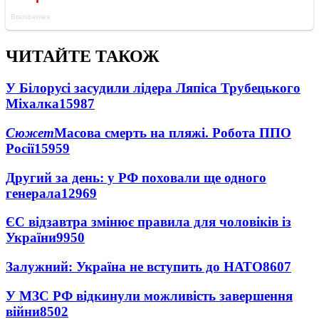
ЧИТАЙТЕ ТАКОЖ
У Білорусі засудили лідера Ляпіса Трубецького
Міхалка
15987
Сюжет
Масова смерть на пляжі. Робота ППО
Росії
15959
Другий за день: у РФ поховали ще одного
генерала
12969
ЄС відзавтра змінює правила для чоловіків із
України
9950
Залужний: Україна не вступить до НАТО
8607
У МЗС РФ відкинули можливість завершення
війни
8502