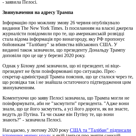
- заявила Пелосі.
Звинувачення на адресу Трампа
Інформацію про можливу змову 26 червня опублікувало
видання The New York Times. Із посиланням на власні джерела
журналісти повідомили про те, що американській розвідці
стала відома інформація про винагороду, яку РФ пропонує
бойовикам "Талібану" за вбивства військових США. У
виданні також зазначили, що президенту Дональду Трампу
доповіли про це ще у березні 2020 року.
Однак у Білому домі зазначили, що ні президент, ні віце-
президент не були поінформовані про ситуацію. Прес-
секретар адміністрації Трампа пояснив, що це сталося через те,
що розвідка так і не знайшла остаточного підтвердження цим
звинуваченням.
Коментуючи цю заяву Пелосі зазначила, що Трампа могли не
поінформувати, аби не "засмутити" президента. "Адже вони
знали, що це його засмутить, а усі його дороги, як ви знаєте,
ведуть до Путіна. Та чи скаже він Путіну те, що вони
знають?" - зазначила Пелосі.
Нагадаємо, у лютому 2020 року
США та "Талібан" підписали
історичну мирну угоду
, у якій ідеться про зняття санкцій,