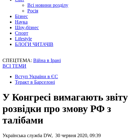
Всі новини розділу
Росія
Бізнес
Наука
Шоу-бізнес
Спорт
Lifestyle
БЛОГИ ЧИТАЧІВ
СПЕЦТЕМА:
Війна в Ірані
ВСІ ТЕМИ
Вступ України в ЄС
Теракт в Барселоні
У Конгресі вимагають звіту
розвідки про змову РФ з
талібами
Українська служба DW, 30 червня 2020, 09:39