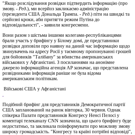
"Якщо розслідування розвідки підтвердить інформацію (про
змову. -
Ред
.), ми всерйоз закликаємо адміністрацію
(президента США Дональда Трампа. -
Ред
.) піти на швидкі та
серйозні кроки, аби притягти режим Путіна до
відповідальності", - заявили конгресмени.
Вони разом з шістьма іншими колегами-республіканцями
брали участь у брифінгу у Білому домі, де представники
розвідки доповіли про наявну на даний час інформацію щодо
звинувачень на адресу Росії у таємному пропонуванні грошей
для бойовиків "Талібану" за вбивства американських
військових у Афганістані. З посиланнями на анонімне
джерело інформаційна агенція AP зазначає, що представлена
розвідниками інформація раніше не була відома
американським політикам.
Військові США у Афганістані
Подібний брифінг для представників Демократичної партії
США запланований на ранок вівторка, 30 червня. Однак
спікерка Палати представників Конгресу Ненсі Пелосі у
коментарі телеканалу CNN зазначила, що цього брифінгу буде
недостатньо, та закликала поінформувати про можливу змову
широку громадськість. "Конгресу та країні потрібні відповіді",