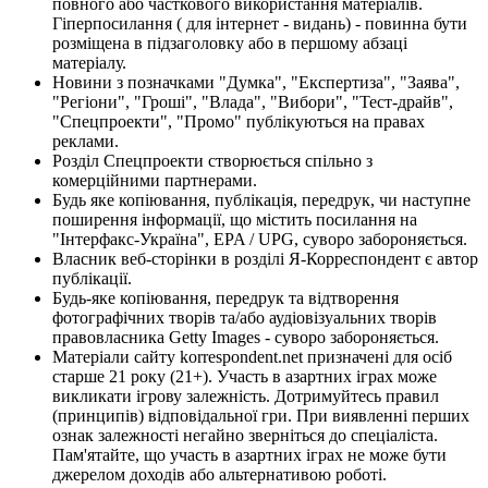
повного або часткового використання матеріалів.
Гіперпосилання ( для інтернет - видань) - повинна бути
розміщена в підзаголовку або в першому абзаці
матеріалу.
Новини з позначками "Думка", "Експертиза", "Заява",
"Регіони", "Гроші", "Влада", "Вибори", "Тест-драйв",
"Спецпроекти", "Промо" публікуються на правах
реклами.
Розділ Спецпроекти створюється спільно з
комерційними партнерами.
Будь яке копіювання, публікація, передрук, чи наступне
поширення інформації, що містить посилання на
"Інтерфакс-Україна", EPA / UPG, суворо забороняється.
Власник веб-сторінки в розділі Я-Корреспондент є автор
публікації.
Будь-яке копіювання, передрук та відтворення
фотографічних творів та/або аудіовізуальних творів
правовласника Getty Images - суворо забороняється.
Матеріали сайту korrespondent.net призначені для осіб
старше 21 року (21+). Участь в азартних іграх може
викликати ігрову залежність. Дотримуйтесь правил
(принципів) відповідальної гри. При виявленні перших
ознак залежності негайно зверніться до спеціаліста.
Пам'ятайте, що участь в азартних іграх не може бути
джерелом доходів або альтернативою роботі.