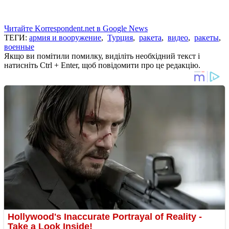
Читайте Korrespondent.net в Google News
ТЕГИ:
армия и вооружение
,
Турция
,
ракета
,
видео
,
ракеты
,
военные
Якщо ви помітили помилку, виділіть необхідний текст і
натисніть Ctrl + Enter, щоб повідомити про це редакцію.