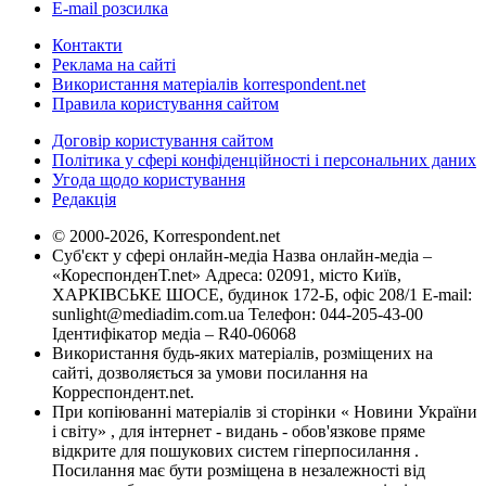
E-mail розсилка
Контакти
Реклама на сайті
Використання матеріалів korrespondent.net
Правила користування сайтом
Договір користування сайтом
Політика у сфері конфіденційності і персональних даних
Угода щодо користування
Редакція
© 2000-2026, Korrespondent.net
Суб'єкт у сфері онлайн-медіа Назва онлайн-медіа –
«КореспонденТ.net» Адреса: 02091, місто Київ,
ХАРКІВСЬКЕ ШОСЕ, будинок 172-Б, офіс 208/1 E-mail:
sunlight@mediadim.com.ua
Телефон: 044-205-43-00
Ідентифікатор медіа – R40-06068
Використання будь-яких матеріалів, розміщених на
сайті, дозволяється за умови посилання на
Корреспондент.net.
При копіюванні матеріалів зі сторінки « Новини України
і світу» , для інтернет - видань - обов'язкове пряме
відкрите для пошукових систем гіперпосилання .
Посилання має бути розміщена в незалежності від