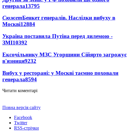
генерала
13795
Сюжет
Бенкет генералів. Наслідки вибуху в
Москві
12884
Україна поставила Путіна перед дилемою -
ЗМІ
10392
Ексочільнику МЗС Угорщини Сійярто загрожує
в'язниця
9232
Вибух у ресторані: у Москві таємно поховали
генерала
8594
Читати коментарі
Повна версія сайту
Facebook
Twitter
RSS-стрічки