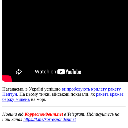
Нагадаємо, в Україні успішно
випробовують крилату ракету
Нептун
. На цьому тижні військові показали, як
ракета вражає
баржу-мішень
на морі.
Новини від
Корреспондент.net
в Telegram. Підписуйтесь на
наш канал
https://t.me/korrespondentnet