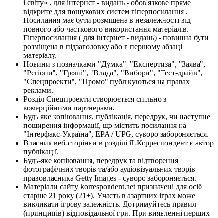
і світу» , для інтернет - видань - обов'язкове пряме
відкрите для пошукових систем гіперпосилання .
Посилання має бути розміщена в незалежності від
повного або часткового використання матеріалів.
Гіперпосилання ( для інтернет - видань) - повинна бути
розміщена в підзаголовку або в першому абзаці
матеріалу.
Новини з позначками "Думка", "Експертиза", "Заява",
"Регіони", "Гроші", "Влада", "Вибори", "Тест-драйв",
"Спецпроекти", "Промо" публікуються на правах
реклами.
Розділ Спецпроекти створюється спільно з
комерційними партнерами.
Будь яке копіювання, публікація, передрук, чи наступне
поширення інформації, що містить посилання на
"Інтерфакс-Україна", EPA / UPG, суворо забороняється.
Власник веб-сторінки в розділі Я-Корреспондент є автор
публікації.
Будь-яке копіювання, передрук та відтворення
фотографічних творів та/або аудіовізуальних творів
правовласника Getty Images - суворо забороняється.
Матеріали сайту korrespondent.net призначені для осіб
старше 21 року (21+). Участь в азартних іграх може
викликати ігрову залежність. Дотримуйтесь правил
(принципів) відповідальної гри. При виявленні перших