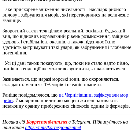
Таке прискорене зниження чисельності - наслідок рибного
вилову і забруднення морів, які перетворилися на величезне
звалище.
Зворотний ефект теж цілком реальний, оскільки будь-який
вид, що відновив нормальний рівень розмноження, зміцнює
здоров'я і стабільність океанів, а також підсилює їхню
здатність витримувати такі удари, як забруднення і глобальне
потепління.
"Усі ці дані також показують, що, поки не стало надто пізно,
нинішні тенденції ще можливо зупинити, - вважають вчені.
Зазначається, що наразі морські зони, що охороняються,
складають менш як 1% морів і океанів планети.
Раніше повідомлялося, що
на Чернігівщині зафіксували мор
риби
. Ймовірною причиною місцеві жителі називають
незаконну оранку прибережних сінокосів одним із фермерів.
Новини від
Корреспондент.net
в Telegram. Підписуйтесь на
наш канал
https://t.me/korrespondentnet