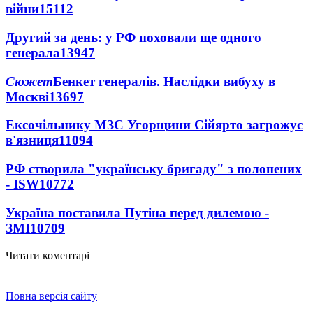
війни
15112
Другий за день: у РФ поховали ще одного
генерала
13947
Сюжет
Бенкет генералів. Наслідки вибуху в
Москві
13697
Ексочільнику МЗС Угорщини Сійярто загрожує
в'язниця
11094
РФ створила "українську бригаду" з полонених
- ISW
10772
Україна поставила Путіна перед дилемою -
ЗМІ
10709
Читати коментарі
Повна версія сайту