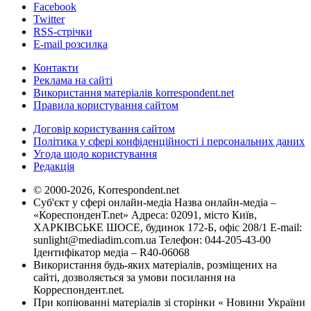
Facebook
Twitter
RSS-стрічки
E-mail розсилка
Контакти
Реклама на сайті
Використання матеріалів korrespondent.net
Правила користування сайтом
Договір користування сайтом
Політика у сфері конфіденційності і персональних даних
Угода щодо користування
Редакція
© 2000-2026, Korrespondent.net
Суб'єкт у сфері онлайн-медіа Назва онлайн-медіа –
«КореспонденТ.net» Адреса: 02091, місто Київ,
ХАРКІВСЬКЕ ШОСЕ, будинок 172-Б, офіс 208/1 E-mail:
sunlight@mediadim.com.ua
Телефон: 044-205-43-00
Ідентифікатор медіа – R40-06068
Використання будь-яких матеріалів, розміщених на
сайті, дозволяється за умови посилання на
Корреспондент.net.
При копіюванні матеріалів зі сторінки « Новини України