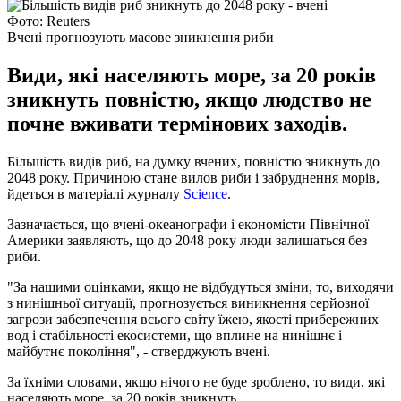
Фото: Reuters
Вчені прогнозують масове зникнення риби
Види, які населяють море, за 20 років
зникнуть повністю, якщо людство не
почне вживати термінових заходів.
Більшість видів риб, на думку вчених, повністю зникнуть до
2048 року. Причиною стане вилов риби і забруднення морів,
йдеться в матеріалі журналу
Science
.
Зазначається, що вчені-океанографи і економісти Північної
Америки заявляють, що до 2048 року люди залишаться без
риби.
"За нашими оцінками, якщо не відбудуться зміни, то, виходячи
з нинішньої ситуації, прогнозується виникнення серйозної
загрози забезпечення всього світу їжею, якості прибережних
вод і стабільності екосистеми, що вплине на нинішнє і
майбутнє покоління", - стверджують вчені.
За їхніми словами, якщо нічого не буде зроблено, то види, які
населяють море, за 20 років зникнуть.