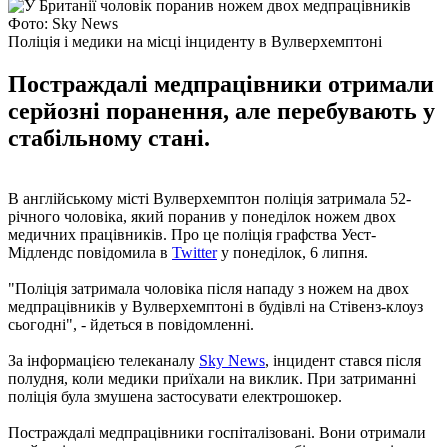
Фото: Sky News
Поліція і медики на місці інциденту в Вулверхемптоні
Постраждалі медпрацівники отримали
серйозні поранення, але перебувають у
стабільному стані.
В англійському місті Вулверхемптон поліція затримала 52-
річного чоловіка, який поранив у понеділок ножем двох
медичних працівників. Про це поліція графства Уест-
Мідлендс повідомила в
Twitter
у понеділок, 6 липня.
"Поліція затримала чоловіка після нападу з ножем на двох
медпрацівників у Вулверхемптоні в будівлі на Стівенз-клоуз
сьогодні", - йдеться в повідомленні.
За інформацією телеканалу
Sky News
, інцидент стався після
полудня, коли медики приїхали на виклик. При затриманні
поліція була змушена застосувати електрошокер.
Постраждалі медпрацівники госпіталізовані. Вони отримали