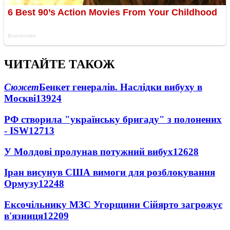
ЧИТАЙТЕ ТАКОЖ
Сюжет
Бенкет генералів. Наслідки вибуху в
Москві
13924
РФ створила "українську бригаду" з полонених
- ISW
12713
У Молдові пролунав потужний вибух
12628
Іран висунув США вимоги для розблокування
Ормузу
12248
Ексочільнику МЗС Угорщини Сійярто загрожує
в'язниця
12209