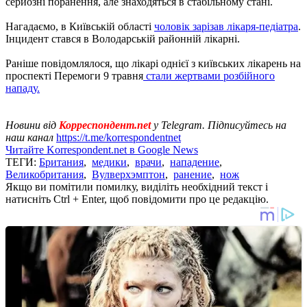
серйозні поранення, але знаходяться в стабільному стані.
Нагадаємо, в Київській області
чоловік зарізав лікаря-педіатра
.
Інцидент стався в Володарській районній лікарні.
Раніше повідомлялося, що лікарі однієї з київських лікарень на
проспекті Перемоги 9 травня
стали жертвами розбійного
нападу.
Новини від
Корреспондент.net
у Telegram. Підписуйтесь на
наш канал
https://t.me/korrespondentnet
Читайте Korrespondent.net в Google News
ТЕГИ:
Британия
,
медики
,
врачи
,
нападение
,
Великобритания
,
Вулверхэмптон
,
ранение
,
нож
Якщо ви помітили помилку, виділіть необхідний текст і
натисніть Ctrl + Enter, щоб повідомити про це редакцію.