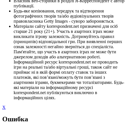
Власник веб-сторінки в розділі Я-Корреспондент є автор
публікації.
Будь-яке копіювання, передрук та відтворення
фотографічних творів та/або аудіовізуальних творів
правовласника Getty Images - суворо забороняється.
Матеріали сайту korrespondent.net призначені для осіб
старше 21 року (21+). Участь в азартних іграх може
викликати ігрову залежність. Дотримуйтесь правил
(принципів) відповідальної гри. При виявленні перших
ознак залежності негайно зверніться до спеціаліста.
Пам'ятайте, що участь в азартних іграх не може бути
джерелом доходів або альтернативою роботі.
Інформаційний ресурс korrespondent.net не проводить
ігри на реальні та/або віртуальні гроші, також сайт не
приймає ні в якій формі оплату ставок та інших
платежів, які пов’язані/можуть бути пов’язані з
азартними іграми, букмекерами чи тоталізаторами. Будь-
які матеріали на інформаційному ресурсі
korrespondent.net публікуються виключно в
інформаційних цілях.
X
Ошибка