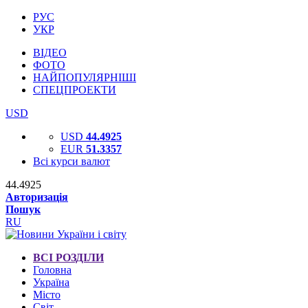
РУС
УКР
ВІДЕО
ФОТО
НАЙПОПУЛЯРНІШІ
СПЕЦПРОЕКТИ
USD
USD
44.4925
EUR
51.3357
Всі курси валют
44.4925
Авторизація
Пошук
RU
ВСІ РОЗДІЛИ
Головна
Україна
Місто
Світ