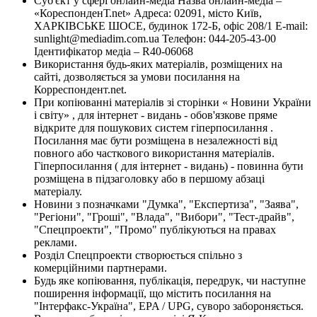
Суб'єкт у сфері онлайн-медіа Назва онлайн-медіа –
«КореспонденТ.net» Адреса: 02091, місто Київ,
ХАРКІВСЬКЕ ШОСЕ, будинок 172-Б, офіс 208/1 E-mail:
sunlight@mediadim.com.ua
Телефон: 044-205-43-00
Ідентифікатор медіа – R40-06068
Використання будь-яких матеріалів, розміщених на
сайті, дозволяється за умови посилання на
Корреспондент.net.
При копіюванні матеріалів зі сторінки « Новини України
і світу» , для інтернет - видань - обов'язкове пряме
відкрите для пошукових систем гіперпосилання .
Посилання має бути розміщена в незалежності від
повного або часткового використання матеріалів.
Гіперпосилання ( для інтернет - видань) - повинна бути
розміщена в підзаголовку або в першому абзаці
матеріалу.
Новини з позначками "Думка", "Експертиза", "Заява",
"Регіони", "Гроші", "Влада", "Вибори", "Тест-драйв",
"Спецпроекти", "Промо" публікуються на правах
реклами.
Розділ Спецпроекти створюється спільно з
комерційними партнерами.
Будь яке копіювання, публікація, передрук, чи наступне
поширення інформації, що містить посилання на
"Інтерфакс-Україна", EPA / UPG, суворо забороняється.