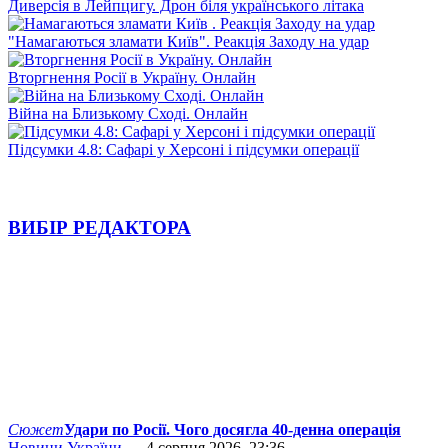
Диверсія в Лейпцигу. Дрон біля українського літака
"Намагаються зламати Київ". Реакція Заходу на удар
Вторгнення Росії в Україну. Онлайн
Війна на Близькому Сході. Онлайн
Підсумки 4.8: Сафарі у Херсоні і підсумки операції
ВИБІР РЕДАКТОРА
Сюжет
Удари по Росії. Чого досягла 40-денна операція
Новини України
— 4 серпня 2026, 23:36