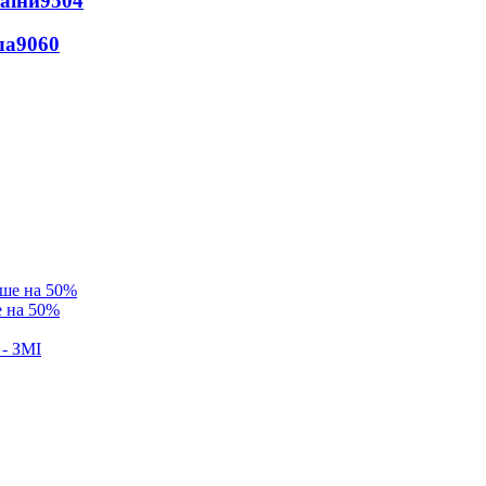
раїни
9504
ла
9060
е на 50%
 - ЗМІ