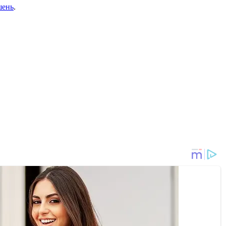
шень
.