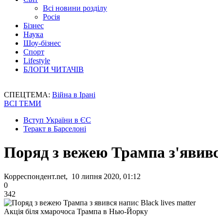
Всі новини розділу
Росія
Бізнес
Наука
Шоу-бізнес
Спорт
Lifestyle
БЛОГИ ЧИТАЧІВ
СПЕЦТЕМА:
Війна в Ірані
ВСІ ТЕМИ
Вступ України в ЄС
Теракт в Барселоні
Поряд з вежею Трампа з'явився
Корреспондент.net, 10 липня 2020, 01:12
0
342
Акція біля хмарочоса Трампа в Нью-Йорку