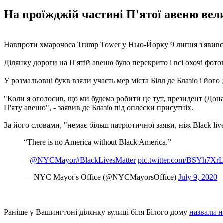
На проїжджій частині П'ятої авеню ве
Навпроти хмарочоса Trump Tower у Нью-Йорку 9 липня з'явився
Ділянку дороги на П'ятій авеню було перекрито і всі охочі фото
У розмальовці букв взяли участь мер міста Білл де Блазіо і й
"Коли я оголосив, що ми будемо робити це тут, президент (Дона
П'яту авеню", - заявив де Блазіо під оплески присутніх.
За його словами, "немає більш патріотичної заяви, ніж Black l
“There is no America without Black America.”
–
@NYCMayor
#BlackLivesMatter
pic.twitter.com/BSYh7Xr
— NYC Mayor's Office (@NYCMayorsOffice)
July 9, 2020
Раніше у Вашингтоні ділянку вулиці біля Білого дому
назвали н