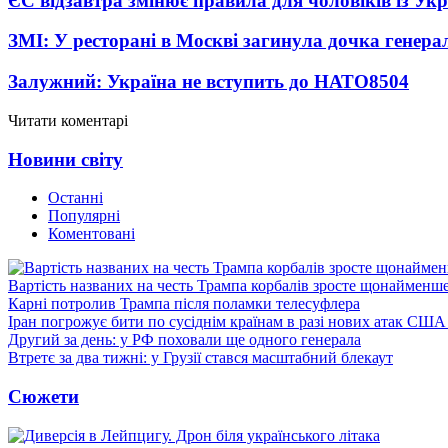
ЄС відзавтра змінює правила для чоловіків із Ук
ЗМІ: У ресторані в Москві загинула дочка генера
Залужний: Україна не вступить до НАТО
8504
Читати коментарі
Новини світу
Останні
Популярні
Коментовані
Вартість названих на честь Трампа корбалів зросте щонайменш
Карні потролив Трампа після поламки телесуфлера
Іран погрожує бити по сусіднім країнам в разі нових атак США
Другий за день: у РФ поховали ще одного генерала
Втретє за два тижні: у Грузії стався масштабний блекаут
Сюжети