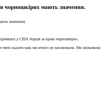
тя чорношкірих мають значення.
ають значення).
айвідоміших у США борців за права чорношкірих.
те мені сказати вам, ми нічого не паплюжили. Ми звільняємо