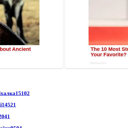
іхалка
15102
ї
14521
2041