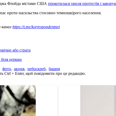
жорджа Флойда містами США
прокотилася хвиля протестів і завору
тупає проти насильства стосовно темношкірого населення.
ш канал
https://t.me/korrespondentnet
овічне або страта
 біля церкви
,
фото
,
акция
,
небоскреб
,
башня
ь Ctrl + Enter, щоб повідомити про це редакцію.