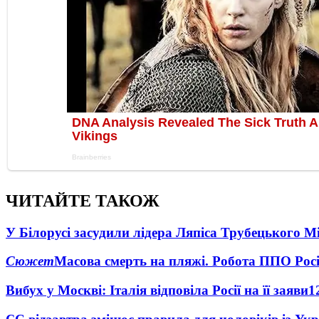
ЧИТАЙТЕ ТАКОЖ
У Білорусі засудили лідера Ляпіса Трубецького М
Сюжет
Масова смерть на пляжі. Робота ППО Росі
Вибух у Москві: Італія відповіла Росії на її заяви
1