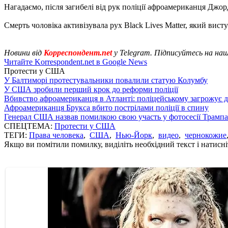
Нагадаємо, після загибелі від рук поліції афроамериканця Д
Смерть чоловіка активізувала рух Black Lives Matter, який вис
Новини від
Корреспондент.net
у Telegram. Підписуйтесь на на
Читайте Korrespondent.net в Google News
Протести у США
У Балтиморі протестувальники повалили статую Колумбу
У США зробили перший крок до реформи поліції
Вбивство афроамериканця в Атланті: поліцейському загрожує д
Афроамериканця Брукса вбито пострілами поліції в спину
Генерал США назвав помилкою свою участь у фотосесії Трампа
СПЕЦТЕМА:
Протести у США
ТЕГИ:
Права человека
,
США
,
Нью-Йорк
,
видео
,
чернокожие
Якщо ви помітили помилку, виділіть необхідний текст і натисніт