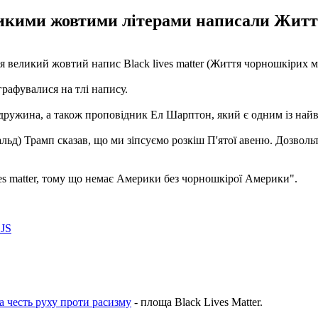
ликими жовтими літерами написали Жит
 великий жовтий напис Black lives matter (Життя чорношкірих м
графувалися на тлі напису.
ого дружина, а також проповідник Ел Шарптон, який є одним із н
льд) Трамп сказав, що ми зіпсуємо розкіш П'ятої авеню. Дозволь
ives matter, тому що немає Америки без чорношкірої Америки".
LJS
а честь руху проти расизму
- площа Black Lives Matter.