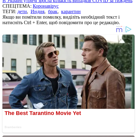
В Україні утричі зросла кількість випадків COVID за тиждень
СПЕЦТЕМА:
Коронавірус
ТЕГИ:
дети
,
Индия
,
брак
,
карантин
Якщо ви помітили помилку, виділіть необхідний текст і
натисніть Ctrl + Enter, щоб повідомити про це редакцію.