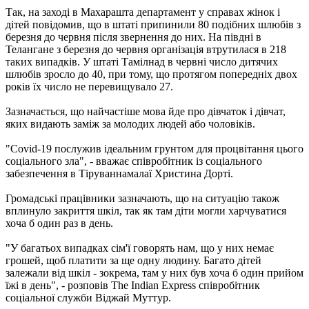
Так, на заході в Махарашта департамент у справах жінок і
дітей повідомив, що в штаті припинили 80 подібних шлюбів з
березня до червня після звернення до них. На півдні в
Телангане з березня до червня організація втрутилася в 218
таких випадків. У штаті Тамілнад в червні число дитячих
шлюбів зросло до 40, при тому, що протягом попередніх двох
років їх число не перевищувало 27.
Зазначається, що найчастіше мова йде про дівчаток і дівчат,
яких видають заміж за молодих людей або чоловіків.
"Covid-19 послужив ідеальним грунтом для процвітання цього
соціального зла", - вважає співробітник із соціального
забезпечення в Тіруваннамалаї Христина Дорті.
Громадські працівники зазначають, що на ситуацію також
вплинуло закриття шкіл, так як там діти могли харчуватися
хоча б один раз в день.
"У багатьох випадках сім'ї говорять нам, що у них немає
грошей, щоб платити за ще одну людину. Багато дітей
залежали від шкіл - зокрема, там у них був хоча б один прийом
їжі в день", - розповів The Indian Express співробітник
соціальної служби Віджай Муттур.