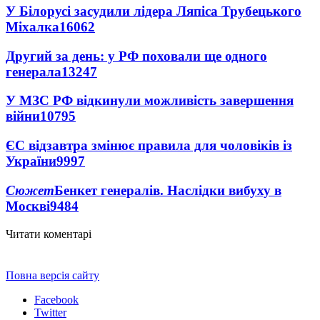
У Білорусі засудили лідера Ляпіса Трубецького
Міхалка
16062
Другий за день: у РФ поховали ще одного
генерала
13247
У МЗС РФ відкинули можливість завершення
війни
10795
ЄС відзавтра змінює правила для чоловіків із
України
9997
Сюжет
Бенкет генералів. Наслідки вибуху в
Москві
9484
Читати коментарі
Повна версія сайту
Facebook
Twitter