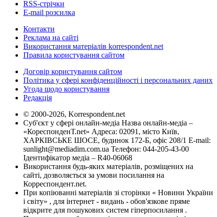
RSS-стрічки
E-mail розсилка
Контакти
Реклама на сайті
Використання матеріалів korrespondent.net
Правила користування сайтом
Договір користування сайтом
Політика у сфері конфіденційності і персональних даних
Угода щодо користування
Редакція
© 2000-2026, Korrespondent.net
Суб'єкт у сфері онлайн-медіа Назва онлайн-медіа –
«КореспонденТ.net» Адреса: 02091, місто Київ,
ХАРКІВСЬКЕ ШОСЕ, будинок 172-Б, офіс 208/1 E-mail:
sunlight@mediadim.com.ua
Телефон: 044-205-43-00
Ідентифікатор медіа – R40-06068
Використання будь-яких матеріалів, розміщених на
сайті, дозволяється за умови посилання на
Корреспондент.net.
При копіюванні матеріалів зі сторінки « Новини України
і світу» , для інтернет - видань - обов'язкове пряме
відкрите для пошукових систем гіперпосилання .