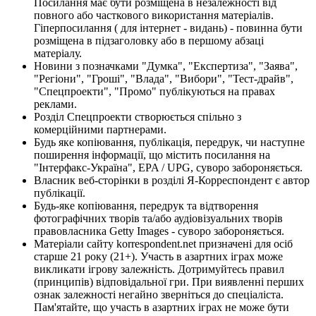
Посилання має бути розміщена в незалежності від
повного або часткового використання матеріалів.
Гіперпосилання ( для інтернет - видань) - повинна бути
розміщена в підзаголовку або в першому абзаці
матеріалу.
Новини з позначками "Думка", "Експертиза", "Заява",
"Регіони", "Гроші", "Влада", "Вибори", "Тест-драйв",
"Спецпроекти", "Промо" публікуються на правах
реклами.
Розділ Спецпроекти створюється спільно з
комерційними партнерами.
Будь яке копіювання, публікація, передрук, чи наступне
поширення інформації, що містить посилання на
"Інтерфакс-Україна", EPA / UPG, суворо забороняється.
Власник веб-сторінки в розділі Я-Корреспондент є автор
публікації.
Будь-яке копіювання, передрук та відтворення
фотографічних творів та/або аудіовізуальних творів
правовласника Getty Images - суворо забороняється.
Матеріали сайту korrespondent.net призначені для осіб
старше 21 року (21+). Участь в азартних іграх може
викликати ігрову залежність. Дотримуйтесь правил
(принципів) відповідальної гри. При виявленні перших
ознак залежності негайно зверніться до спеціаліста.
Пам'ятайте, що участь в азартних іграх не може бути