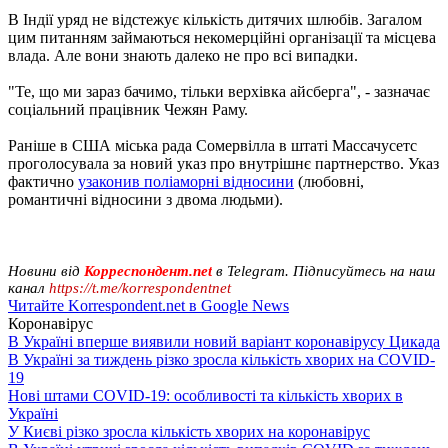
В Індії уряд не відстежує кількість дитячих шлюбів. Загалом
цим питанням займаються некомерційні організації та місцева
влада. Але вони знають далеко не про всі випадки.
"Те, що ми зараз бачимо, тільки верхівка айсберга", - зазначає
соціальний працівник Чежян Раму.
Раніше в США міська рада Сомервілла в штаті Массачусетс
проголосувала за новий указ про внутрішнє партнерство. Указ
фактично
узаконив поліаморні відносини
(любовні,
романтичні відносини з двома людьми).
Новини від
Корреспондент.net
в Telegram. Підписуйтесь на наш
канал
https://t.me/korrespondentnet
Читайте Korrespondent.net в Google News
Коронавірус
В Україні вперше виявили новий варіант коронавірусу Цикада
В Україні за тиждень різко зросла кількість хворих на COVID-
19
Нові штами COVID-19: особливості та кількість хворих в
Україні
У Києві різко зросла кількість хворих на коронавірус