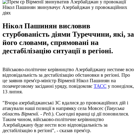
Нікол Пашинян звинувачує Азербайджан у провокаційних
діях
Нікол Пашинян висловив
стурбованість діями Туреччини, які, за
його словами, спрямовані на
дестабілізацію ситуації в регіоні.
Військово-політичне керівництво Азербайджану нестиме всю
відповідальність за дестабілізацію обстановки в регіоні. Про
це заявив прем'єр-міністр Вірменії Нікол Пашинян на
позачерговому засіданні уряду, повідомляє
ТАСС
у понеділок,
13 липня.
"Вчора азербайджанські ЗС вдалися до провокаційних дій і
атакували наші позиції в напрямку села Мовсес (
Тавуська
область Вірменії. - Ред.
). Сьогодні вранці ці дії поновилися.
Таким чином, військово-політичне керівництво
Азербайджану буде нести всю відповідальність за
дестабілізацію в регіоні", - сказав прем'єр.