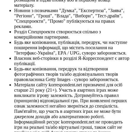
матеріалу.
Новини з позначками "Думка", "Експертиза", "Заява",
"Регіони", "Гроші", "Влада", "Вибори", "Тест-драйв",
"Спецпроекти", "Промо" публікуються на правах
реклами.
Розділ Спецпроекти створюється спільно з
комерційними партнерами.
Будь яке копіювання, публікація, передрук, чи наступне
поширення інформації, що містить посилання на
"Інтерфакс-Україна", EPA / UPG, суворо забороняється.
Власник веб-сторінки в розділі Я-Корреспондент є автор
публікації.
Будь-яке копіювання, передрук та відтворення
фотографічних творів та/або аудіовізуальних творів
правовласника Getty Images - суворо забороняється.
Матеріали сайту korrespondent.net призначені для осіб
старше 21 року (21+). Участь в азартних іграх може
викликати ігрову залежність. Дотримуйтесь правил
(принципів) відповідальної гри. При виявленні перших
ознак залежності негайно зверніться до спеціаліста.
Пам'ятайте, що участь в азартних іграх не може бути
джерелом доходів або альтернативою роботі.
Інформаційний ресурс korrespondent.net не проводить
ігри на реальні та/або віртуальні гроші, також сайт не