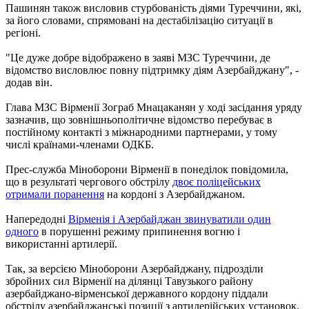
Пашинян також висловив стурбованість діями Туреччини, які,
за його словами, спрямовані на дестабілізацію ситуації в
регіоні.
"Це дуже добре відображено в заяві МЗС Туреччини, де
відомство висловлює повну підтримку діям Азербайджану", -
додав він.
Глава МЗС Вірменії Зограб Мнацаканян у ході засідання уряду
зазначив, що зовнішньополітичне відомство перебуває в
постійному контакті з міжнародними партнерами, у тому
числі країнами-членами ОДКБ.
Прес-служба Міноборони Вірменії в понеділок повідомила,
що в результаті чергового обстрілу
двоє поліцейських
отримали поранення
на кордоні з Азербайджаном.
Напередодні
Вірменія і Азербайджан звинуватили один
одного
в порушенні режиму припинення вогню і
використанні артилерії.
Так, за версією Міноборони Азербайджану, підрозділи
збройних сил Вірменії на ділянці Тавузького району
азербайджано-вірменської державного кордону піддали
обстрілу азербайджанські позиції з артилерійських установок.