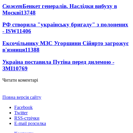
Сюжет
Бенкет генералів. Наслідки вибуху в
Москві
13748
РФ створила "українську бригаду" з полонених
- ISW
11406
Ексочільнику МЗС Угорщини Сійярто загрожує
в'язниця
11388
Україна поставила Путіна перед дилемою -
ЗМІ
10769
Читати коментарі
Повна версія сайту
Facebook
Twitter
RSS-стрічки
E-mail розсилка