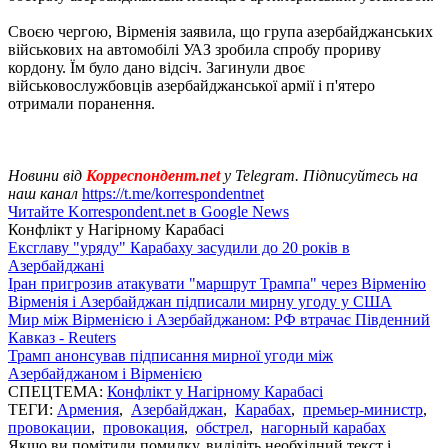
Своєю чергою, Вірменія заявила, що група азербайджанських
військових на автомобілі УАЗ зробила спробу прориву
кордону. Їм було дано відсіч. Загинули двоє
військовослужбовців азербайджанської армії і п'ятеро
отримали поранення.
Новини від
Корреспондент.net
у Telegram. Підписуйтесь на
наш канал
https://t.me/korrespondentnet
Читайте Korrespondent.net в Google News
Конфлікт у Нагірному Карабасі
Ексглаву "уряду" Карабаху засудили до 20 років в
Азербайджані
Іран пригрозив атакувати "маршрут Трампа" через Вірменію
Вірменія і Азербайджан підписали мирну угоду у США
Мир між Вірменією і Азербайджаном: РФ втрачає Південний
Кавказ - Reuters
Трамп анонсував підписання мирної угоди між
Азербайджаном і Вірменією
СПЕЦТЕМА:
Конфлікт у Нагірному Карабасі
ТЕГИ:
Армения
,
Азербайджан
,
Карабах
,
премьер-министр
,
провокации
,
провокация
,
обстрел
,
нагорный карабах
Якщо ви помітили помилку, виділіть необхідний текст і