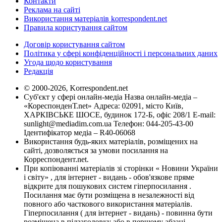
Контакти
Реклама на сайті
Використання матеріалів korrespondent.net
Правила користування сайтом
Договір користування сайтом
Політика у сфері конфіденційності і персональних даних
Угода щодо користування
Редакція
© 2000-2026, Korrespondent.net
Суб'єкт у сфері онлайн-медіа Назва онлайн-медіа –
«КореспонденТ.net» Адреса: 02091, місто Київ,
ХАРКІВСЬКЕ ШОСЕ, будинок 172-Б, офіс 208/1 E-mail:
sunlight@mediadim.com.ua
Телефон: 044-205-43-00
Ідентифікатор медіа – R40-06068
Використання будь-яких матеріалів, розміщених на
сайті, дозволяється за умови посилання на
Корреспондент.net.
При копіюванні матеріалів зі сторінки « Новини України
і світу» , для інтернет - видань - обов'язкове пряме
відкрите для пошукових систем гіперпосилання .
Посилання має бути розміщена в незалежності від
повного або часткового використання матеріалів.
Гіперпосилання ( для інтернет - видань) - повинна бути
розміщена в підзаголовку або в першому абзаці